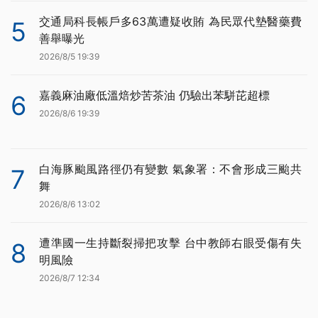
交通局科長帳戶多63萬遭疑收賄 為民眾代墊醫藥費
5
善舉曝光
2026/8/5 19:39
嘉義麻油廠低溫焙炒苦茶油 仍驗出苯駢芘超標
6
2026/8/6 19:39
白海豚颱風路徑仍有變數 氣象署：不會形成三颱共
7
舞
2026/8/6 13:02
遭準國一生持斷裂掃把攻擊 台中教師右眼受傷有失
8
明風險
2026/8/7 12:34