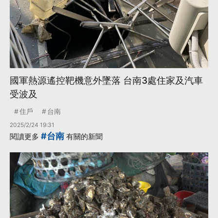
國軍熱源遙控靶機意外墜落 台南3處住家及汽車
受波及
住戶
台南
2025/2/24 19:31
#台南
閱讀更多
有關的新聞