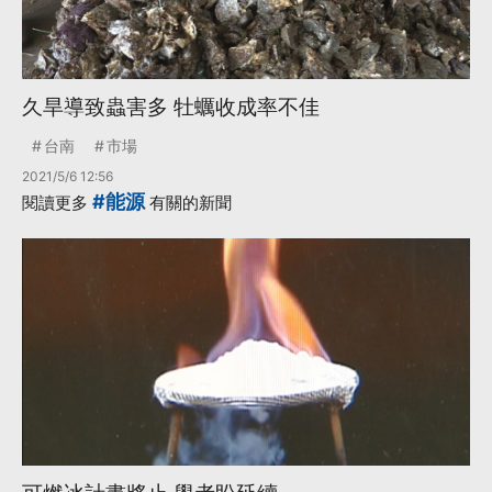
久旱導致蟲害多 牡蠣收成率不佳
台南
市場
2021/5/6 12:56
#能源
閱讀更多
有關的新聞