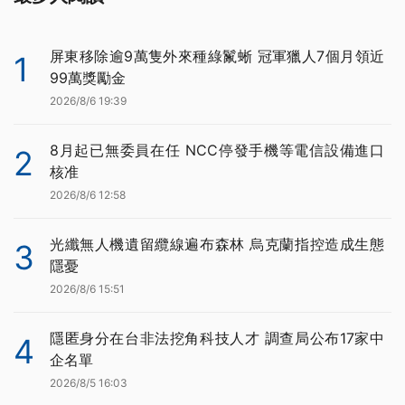
屏東移除逾9萬隻外來種綠鬣蜥 冠軍獵人7個月領近
1
99萬獎勵金
2026/8/6 19:39
8月起已無委員在任 NCC停發手機等電信設備進口
2
核准
2026/8/6 12:58
光纖無人機遺留纜線遍布森林 烏克蘭指控造成生態
3
隱憂
2026/8/6 15:51
隱匿身分在台非法挖角科技人才 調查局公布17家中
4
企名單
2026/8/5 16:03