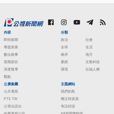
內容
分類
即時新聞
政治
社會
專題策展
全球
生活
數位敘事
兩岸
地方
當期節目
產經
文教科技
深度報導
環境
社福人權
觀點
公廣集團
主題網站
公共電視
我們的島
PTS TW
獨立特派員
公視台語台
有話好說
中華電視公司
P#新聞實驗室