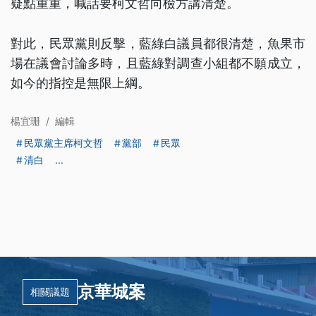
疑點重重，喊話要柯文哲向檢方講清楚。
對此，民眾黨則反擊，藍綠白議員都很清楚，魚果市
場在議會討論多時，且藍綠對調查小組都不願成立，
如今的指控是無限上綱。
楊宜珊
/
編輯
民眾黨主席柯文哲
黨部
民眾
清白
...
京華城案
相關議題