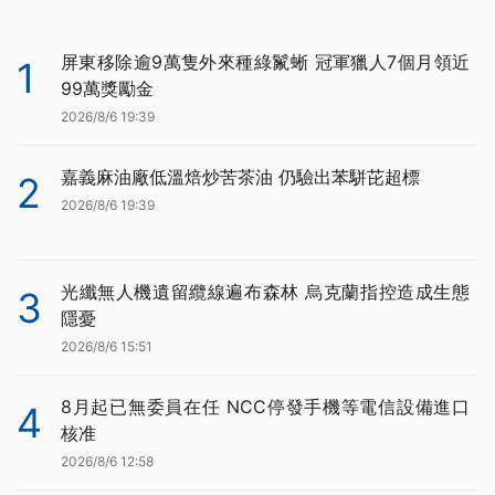
屏東移除逾9萬隻外來種綠鬣蜥 冠軍獵人7個月領近
1
99萬獎勵金
2026/8/6 19:39
嘉義麻油廠低溫焙炒苦茶油 仍驗出苯駢芘超標
2
2026/8/6 19:39
光纖無人機遺留纜線遍布森林 烏克蘭指控造成生態
3
隱憂
2026/8/6 15:51
8月起已無委員在任 NCC停發手機等電信設備進口
4
核准
2026/8/6 12:58