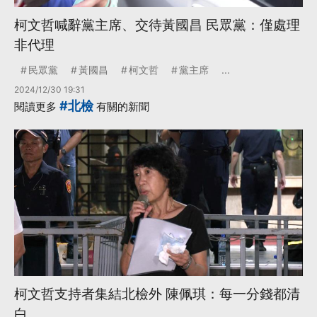
​​柯文哲喊辭黨主席、交待黃國昌 民眾黨：僅處理
非代理
民眾黨
黃國昌
柯文哲
黨主席
...
2024/12/30 19:31
#北檢
閱讀更多
有關的新聞
柯文哲支持者集結北檢外 陳佩琪：每一分錢都清
白