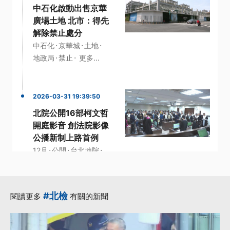
中石化啟動出售京華
廣場土地 北市：得先
解除禁止處分
·
·
·
中石化
京華城
土地
·
·
地政局
禁止
更多...
2026-03-31 19:39:50
北院公開16部柯文哲
開庭影音 創法院影像
公播新制上路首例
·
·
·
12月
公開
台北地院
·
·
柯文哲
法庭
更多...
#北檢
閱讀更多
有關的新聞