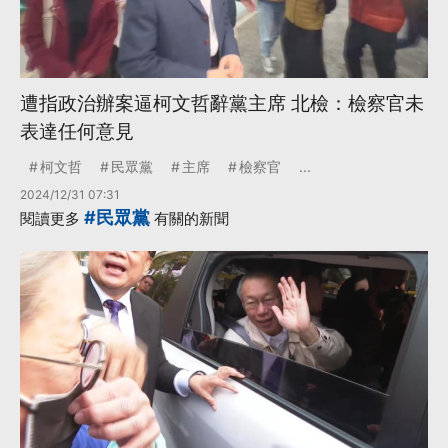
遭指政治辦案逼柯文哲辭黨主席 北檢：檢察官未
表達任何意見
柯文哲
民眾黨
主席
檢察官
...
2024/12/31 07:31
#民眾黨
閱讀更多
有關的新聞