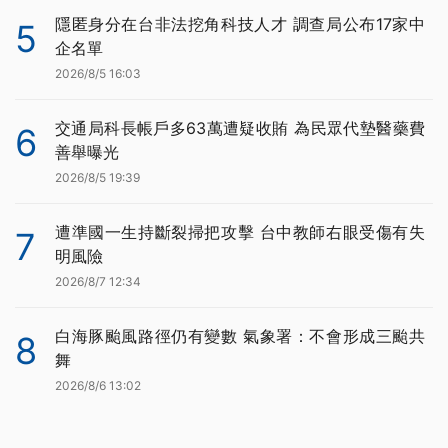
隱匿身分在台非法挖角科技人才 調查局公布17家中
5
企名單
2026/8/5 16:03
交通局科長帳戶多63萬遭疑收賄 為民眾代墊醫藥費
6
善舉曝光
2026/8/5 19:39
遭準國一生持斷裂掃把攻擊 台中教師右眼受傷有失
7
明風險
2026/8/7 12:34
白海豚颱風路徑仍有變數 氣象署：不會形成三颱共
8
舞
2026/8/6 13:02