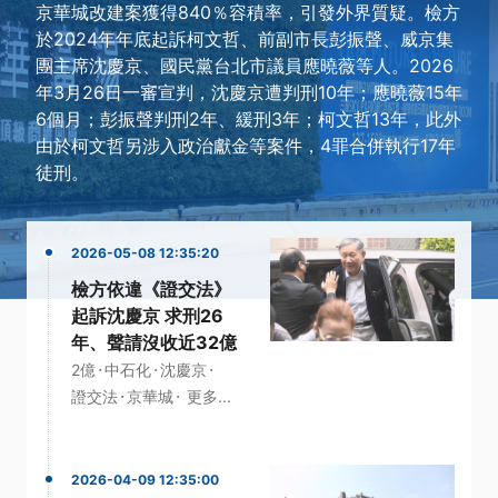
京華城改建案獲得840％容積率，引發外界質疑。檢方
於2024年年底起訴柯文哲、前副市長彭振聲、威京集
團主席沈慶京、國民黨台北市議員應曉薇等人。2026
年3月26日一審宣判，沈慶京遭判刑10年；應曉薇15年
6個月；彭振聲判刑2年、緩刑3年；柯文哲13年，此外
由於柯文哲另涉入政治獻金等案件，4罪合併執行17年
徒刑。
2026-05-08 12:35:20
檢方依違《證交法》
起訴沈慶京 求刑26
年、聲請沒收近32億
·
·
·
2億
中石化
沈慶京
·
·
證交法
京華城
更多...
2026-04-09 12:35:00