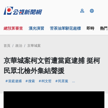
總預算審查
漢光演習
苦茶油苯駢芘超標
即時
熱門
首頁
政治
京華城案
京華城案柯文哲遭當庭逮捕 挺柯
民眾北檢外集結聲援
當庭逮捕
搜索
柯文哲
民眾黨
...