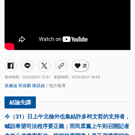
讚
發布時間：
2024/8/31 12:31
更新時間：
2024/8/31 19:48
黃姵涵
郭俊麟
陳昌維
/ 地方報導
今（31）日上午北檢外也集結許多柯文哲的支持者，
喊話希望司法程序要正義；而民眾黨上午則召開記者