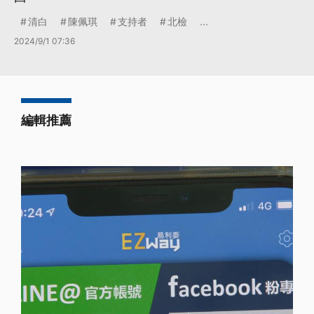
清白
陳佩琪
支持者
北檢
...
2024/9/1 07:36
編輯推薦