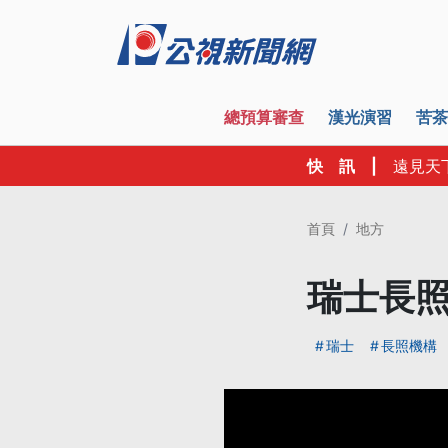
總預算審查
漢光演習
苦茶
快 訊
|
遠見天
首頁
地方
瑞士長照
瑞士
長照機構