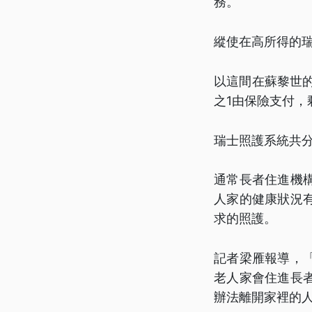
務。
縱使在高所得的
以這間在蘇黎世的
之1由保險支付，
瑞士照護系統共分
通常長者住進機
人家的健康狀況
求的照護。
記者梁雁報導，
老人家會住進長
辦法離開家裡的