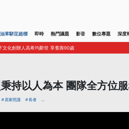
油苯駢芘超標
即時
熱門議題
影音
數位專題
深度
下文化創辦人高希均辭世 享耆壽90歲
秉持以人為本 團隊全方位
居家照護
長者
...