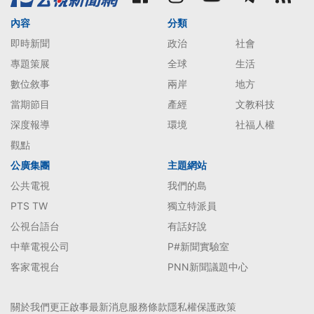
內容
分類
即時新聞
政治
社會
專題策展
全球
生活
數位敘事
兩岸
地方
當期節目
產經
文教科技
深度報導
環境
社福人權
觀點
公廣集團
主題網站
公共電視
我們的島
PTS TW
獨立特派員
公視台語台
有話好說
中華電視公司
P#新聞實驗室
客家電視台
PNN新聞議題中心
關於我們
更正啟事
最新消息
服務條款
隱私權保護政策