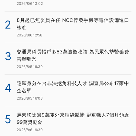
2026/8/6 13:02
8月起已無委員在任 NCC停發手機等電信設備進口
2
核准
2026/8/6 12:58
交通局科長帳戶多63萬遭疑收賄 為民眾代墊醫藥費
3
善舉曝光
2026/8/5 19:39
隱匿身分在台非法挖角科技人才 調查局公布17家中
4
企名單
2026/8/5 16:03
屏東移除逾9萬隻外來種綠鬣蜥 冠軍獵人7個月領近
5
99萬獎勵金
2026/8/6 19:39