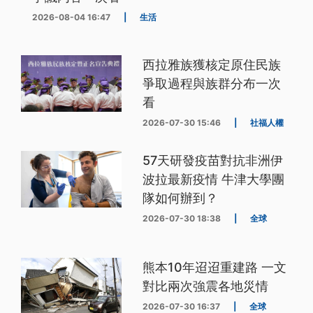
2026-08-04 16:47
|
生活
西拉雅族獲核定原住民族
爭取過程與族群分布一次
看
2026-07-30 15:46
|
社福人權
57天研發疫苗對抗非洲伊
波拉最新疫情 牛津大學團
隊如何辦到？
2026-07-30 18:38
|
全球
熊本10年迢迢重建路 一文
對比兩次強震各地災情
2026-07-30 16:37
|
全球