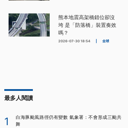
熊本地震高架橋錯位卻沒
垮 是「防落橋」裝置奏效
嗎？
2026-07-30 18:54
|
全球
最多人閱讀
白海豚颱風路徑仍有變數 氣象署：不會形成三颱共
1
舞