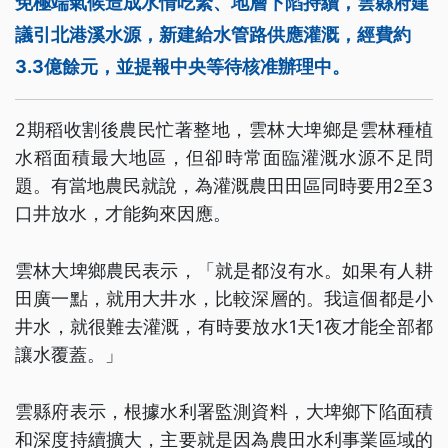
免極端氣候造成水情吃緊、地層下陷持續，雲縣府建
議引北港溪水源，新建給水管路供應灌溉，經費約
3.3億餘元，並提報中央等待核准辦理中。
2期稻收割後農民忙著整地，雲林大埤鄉是雲林種植
水稻面積最大地區，但卻時常面臨灌溉水源不足問
題。有當地農民就說，為灌溉農田田區同時要用2至3
口井放水，才能夠來因應。
雲林大埤鄉農民表示，「就是都沒有水。如果有人耕
田廣一點，就用大井水，比較深層的。我這個都是小
井水，就很難去灌溉，有時要放水1天1夜才能全部都
讓水覆蓋。」
雲縣府表示，根據水利署監測資料，大埤鄉下陷面積
和深度持續擴大，主要就是因為農田水利事業區域的