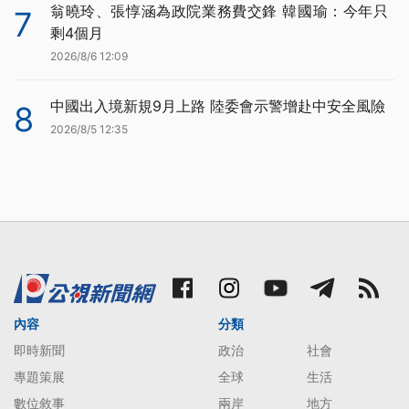
翁曉玲、張惇涵為政院業務費交鋒 韓國瑜：今年只
7
剩4個月
2026/8/6 12:09
中國出入境新規9月上路 陸委會示警增赴中安全風險
8
2026/8/5 12:35
內容
分類
即時新聞
政治
社會
專題策展
全球
生活
數位敘事
兩岸
地方