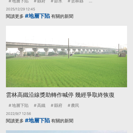
地層下陷
縣府
節水
雲林縣
...
2025/12/29 12:45
#地層下陷
閱讀更多
有關的新聞
雲林高鐵沿線獎助轉作喊停 幾經爭取終恢復
地層下陷
高鐵
縣府
農民
2022/9/7 12:56
#地層下陷
閱讀更多
有關的新聞