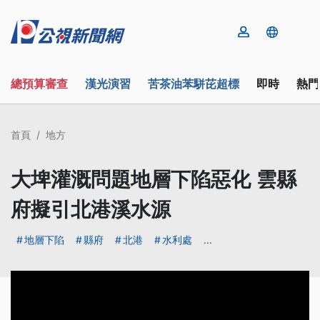
總預算審查
漢光演習
苦茶油苯駢芘超標
即時
熱門
首頁
地方
大埤灌溉問題地層下陷惡化 雲縣
府擬引北港溪水源
地層下陷
縣府
北港
水利處
...