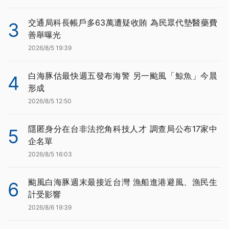
交通局科長帳戶多63萬遭疑收賄 為民眾代墊醫藥費
3
善舉曝光
2026/8/5 19:39
白海豚估最快週五發布海警 另一颱風「鯨魚」今晨
4
形成
2026/8/5 12:50
隱匿身分在台非法挖角科技人才 調查局公布17家中
5
企名單
2026/8/5 16:03
颱風白海豚週末最接近台灣 漁船進港避風、漁民生
6
計受影響
2026/8/6 19:39