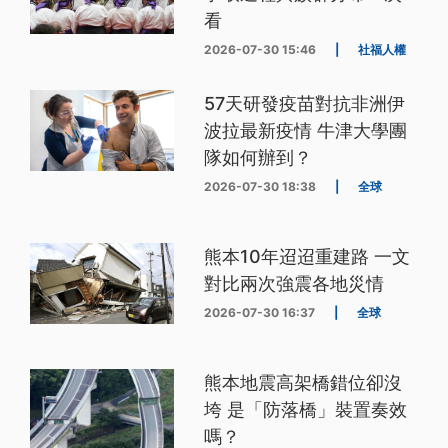
看
2026-07-30 15:46
|
社福人權
57天研發疫苗對抗非洲伊
波拉最新疫情 牛津大學團
隊如何辦到？
2026-07-30 18:38
|
全球
熊本10年迢迢重建路 一文
對比兩次強震各地災情
2026-07-30 16:37
|
全球
熊本地震高架橋錯位卻沒
垮 是「防落橋」裝置奏效
嗎？