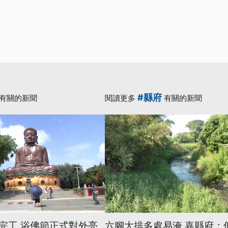
#縣府
有關的新聞
閱讀更多
有關的新聞
完工 浴佛節正式對外亮
六腳大排多處易淹 嘉縣府：