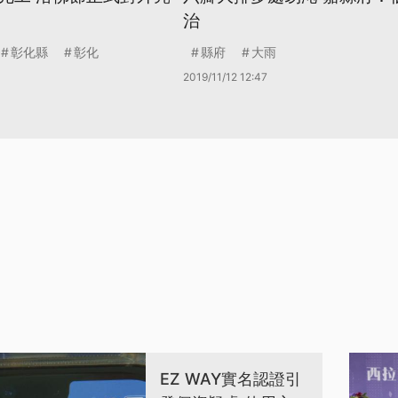
治
彰化縣
彰化
縣府
大雨
2019/11/12 12:47
EZ WAY實名認證引