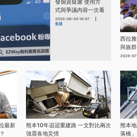
發個資疑慮 使用方
式與爭議內容一次看
2026-08-04 16:47
|
生活
西拉雅
與族群
2026-07
拉最新
熊本10年迢迢重建路 一文對比兩次
熊本地
？
強震各地災情
落橋」