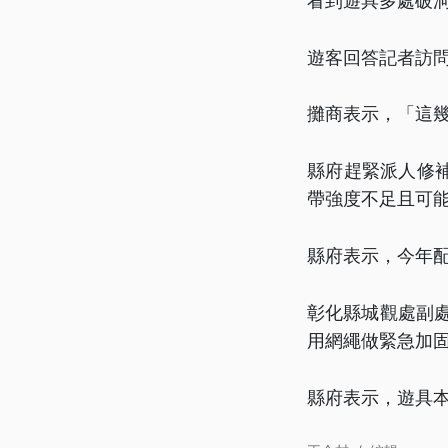
看到遊具多處破
遊客回答記者訪
攤商表示，「這
縣府趕緊派人修
帶強度不足且可
縣府表示，今年
彰化縣城觀處副
用網繩做緊急加
縣府表示，遊具