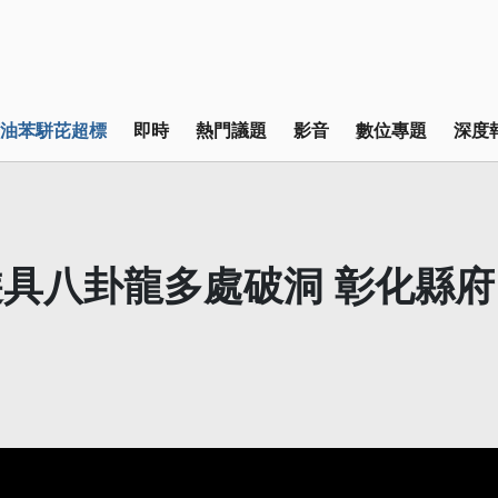
油苯駢芘超標
即時
熱門議題
影音
數位專題
深度
具八卦龍多處破洞 彰化縣