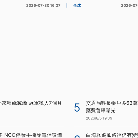
2026-07-30 16:37
|
全球
2026-07
外來種綠鬣蜥 冠軍獵人7個月
交通局科長帳戶多63萬
5
藥費善舉曝光
2026/8/5 19:39
任 NCC停發手機等電信設備
白海豚颱風路徑仍有變