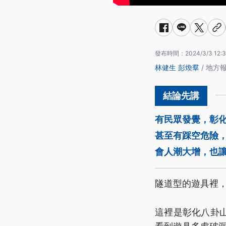
發布時間：
2024/3/3 12:3
林健生
彭煥羣
/ 地方
有民眾發覺，彰
甚至有踩空危險
會人潮大增，也
隧道型的遊具裡
這裡是彰化八卦