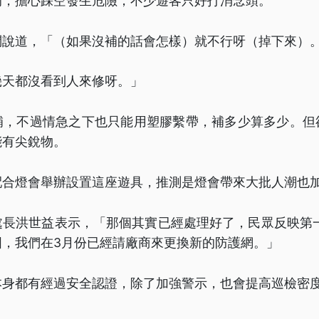
洞，擔心踩空發生危險，不少遊客只好打消念頭。
問說道，「（如果沒補的話會怎樣）就不行呀（掉下來）
幾天都沒看到人來修呀。」
補，不過情急之下也只能用塑膠繫帶，補多少算多少。但
能有尖銳物。
配合燈會舉辦設置這座遊具，推測是燈會帶來大批人潮也
處長洪世益表示，「那個其實已經處理好了，民眾反映第一
固，我們在3月份已經請廠商來更換新的防護網。」
本身都有經過安全認證，除了加強警示，也會提高巡檢密