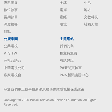
專題策展
全球
生活
數位敘事
兩岸
地方
當期節目
產經
文教科技
深度報導
環境
社福人權
觀點
公廣集團
主題網站
公共電視
我們的島
PTS TW
獨立特派員
公視台語台
有話好說
中華電視公司
P#新聞實驗室
客家電視台
PNN新聞議題中心
關於我們
更正啟事
最新消息
服務條款
隱私權保護政策
Copyright © 2020 Public Television Service Foundation. All Rights
Reserved.