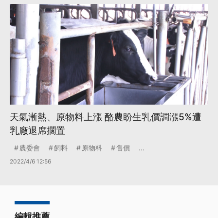
天氣漸熱、原物料上漲 酪農盼生乳價調漲5%遭
乳廠退席擱置
農委會
飼料
原物料
售價
...
2022/4/6 12:56
編輯推薦