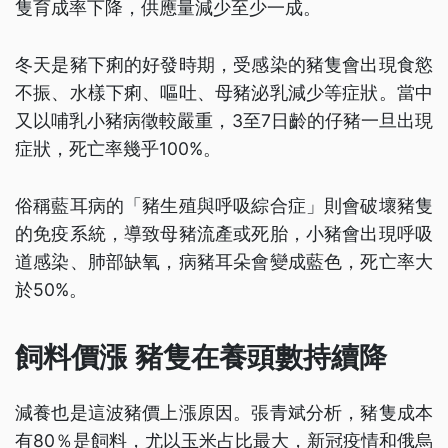
隻育成率下降，供應量減少至少一成。
冬天是豬下痢的好發時期，受感染的豬隻會出現食慾
不振、水樣下痢、嘔吐、母豬泌乳減少等症狀。當中
又以哺乳小豬病徵較嚴重，3至7日齡的仔豬一旦出現
症狀，死亡率幾乎100%。
俗稱藍耳病的「豬生殖與呼吸綜合症」則會破壞豬隻
的免疫系統，導致母豬流產或死胎，小豬會出現呼吸
道感染、肺部缺氧，病豬耳朵會變成藍色，死亡率大
於50%。
飼料價漲 豬隻在養頭數持續降
減養也是這波豬價上漲原因。張青斌分析，豬隻成本
有80％是飼料，尤以玉米占比最大，新冠疫情和俄烏