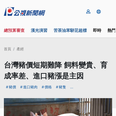
總預算審查
漢光演習
苦茶油苯駢芘超標
即時
熱門
首頁
產經
台灣豬價短期難降 飼料變貴、育
成率差、進口豬漲是主因
豬價
進口豬肉
價格
豬隻
...