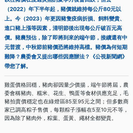
（2022）年下半年起，豬價就維持每公斤80元以
上。今（2023）年更因豬隻疫病折損、飼料變貴、
進口豬上漲等因素，清明節後出現每公斤破百元高
價。豬農預估，除了即將到來的端午節，接續還有中
元普渡，中秋節前豬價恐將維持高檔。豬價為何短期
難降？農委會又提出哪些因應辦法？《公視新聞網》
帶您了解。
雞蛋價格回穩，豬肉卻因量少價揚，端午節將屆，農
委會稱豬肉、糯米、花生、鴨蛋等食材供應充足，毛
豬拍賣價穩定也在綠燈區85至95元之間；但多數商
家已調高粽子售價，每顆粽子漲幅在5至10元不等，
因為除了豬肉外，粽葉、蛋黃、繩材全都變貴。