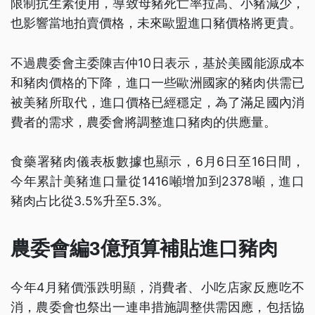
限制抗生素使用，導致母豬死亡率拉高、小豬減少，
也影響當地拍賣價格，未來歐盟進口豬價格將更貴。
不過農委會主委陳吉仲10日表示，基於美國能源成本
和豬肉價格的下降，進口一些歐洲國家的豬肉供需已
被美豬所取代，進口價格已經穩定，為了滿足國內消
費者的需求，農委會將調整進口豬肉的供應量。
食藥署豬肉儀表板數據也顯示，6月6日至16日間，
今年累計美豬進口量從1416噸增加到2378噸，進口
豬肉占比從3.5%升至5.3%。
農委會編3億預算補貼進口豬肉
今年4月豬價漲跌明顯，消費者、小吃店家反應吃不
消，農委會也祭出一連串措施調整供需因應，包括協