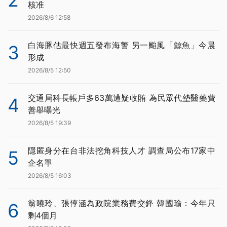
核准
2026/8/6 12:58
白海豚估最快週五發布海警 另一颱風「鯨魚」今晨
3
形成
2026/8/5 12:50
交通局科長帳戶多63萬遭疑收賄 為民眾代墊醫藥費
4
善舉曝光
2026/8/5 19:39
隱匿身分在台非法挖角科技人才 調查局公布17家中
5
企名單
2026/8/5 16:03
翁曉玲、張惇涵為政院業務費交鋒 韓國瑜：今年只
6
剩4個月