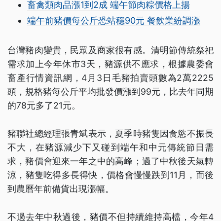
畜禽類肉品漲1到2成 端午節肉粽價格上揚
端午前豬價每公斤恐站穩90元 餐飲業紛調漲
台灣豬肉變貴，民眾及商家很有感。清明節傳統祭祀
需求加上今年休市3天，豬源供不應求，根據農委會
畜產行情資訊網，4月3日毛豬拍賣頭數為2萬2225
頭，規格豬每公斤平均批發價漲到99元，比去年同期
的78元多了21元。
豬聯社總經理張青斌表示，夏季時豬隻因食慾不振長
不大，在豬源減少下又碰到端午和中元傳統節日需
求，豬價會迎來一年之中的高峰；過了中秋後天氣轉
涼，豬隻吃得多長得快，價格會慢慢跌到11月，而後
到農曆年前備貨出現漲幅。
不過去年中秋過後，豬價不但持續維持高檔，今年4