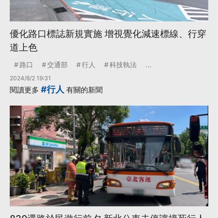
優化路口標誌新規實施 增視覺化減速標線、行穿
道上色
路口
交通部
行人
科技執法
...
2024/8/2 19:31
#行人
閱讀更多
有關的新聞