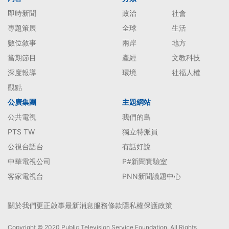
即時新聞
政治
社會
專題策展
全球
生活
數位敘事
兩岸
地方
當期節目
產經
文教科技
深度報導
環境
社福人權
觀點
公廣集團
主題網站
公共電視
我們的島
PTS TW
獨立特派員
公視台語台
有話好說
中華電視公司
P#新聞實驗室
客家電視台
PNN新聞議題中心
關於我們
更正啟事
最新消息
服務條款
隱私權保護政策
Copyright © 2020 Public Television Service Foundation. All Rights