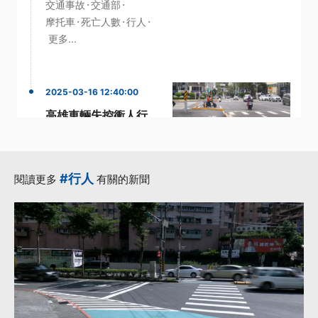
·
·
交通事故
交通部
·
·
·
摩托車
死亡人數
行人
更多...
2025-03-16 12:40:00
高雄車輛失控衝人行
道 日籍婦人被撞飛送
醫
·
·
·
人行道
失控
日籍
#行人
閱讀更多
有關的新聞
·
道路交通管理處罰條例
·
高市
更多...