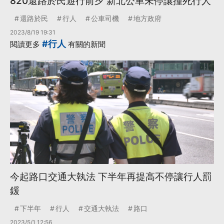
820還路於民遊行前夕 新北公車未停讓撞死行人
還路於民
行人
公車司機
地方政府
2023/8/19 19:31
#行人
閱讀更多
有關的新聞
今起路口交通大執法 下半年再提高不停讓行人罰
鍰
下半年
行人
交通大執法
路口
2023/5/1 12:56