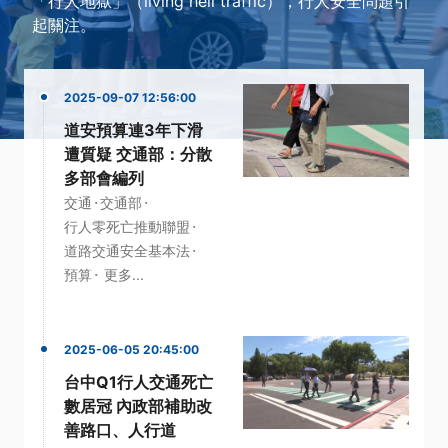
「行人地獄」（living hell traffic），行人安全問題引
起關注。
2025-09-07 12:56:00
道安預算連3年下滑
遭質疑 交通部：分散
多部會編列
·
·
交通
交通部
·
行人零死亡推動聯盟
·
道路交通安全基本法
·
預算
更多...
2025-06-05 20:45:00
台中Q1行人交通死亡
數居冠 內政部補助改
善路口、人行道