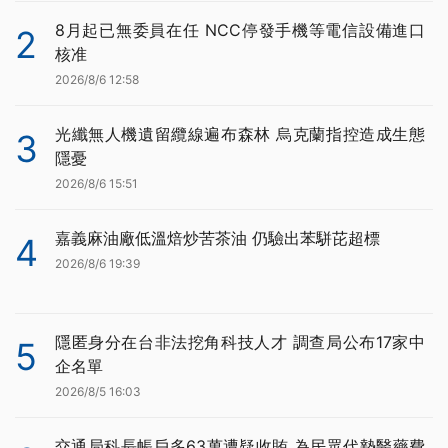
8月起已無委員在任 NCC停發手機等電信設備進口
2
核准
2026/8/6 12:58
光纖無人機遺留纜線遍布森林 烏克蘭指控造成生態
3
隱憂
2026/8/6 15:51
嘉義麻油廠低溫焙炒苦茶油 仍驗出苯駢芘超標
4
2026/8/6 19:39
隱匿身分在台非法挖角科技人才 調查局公布17家中
5
企名單
2026/8/5 16:03
交通局科長帳戶多63萬遭疑收賄 為民眾代墊醫藥費