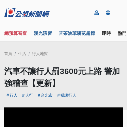
總預算審查
漢光演習
苦茶油苯駢芘超標
即時
熱門
首頁
生活
行人地獄
汽車不讓行人罰3600元上路 警加
強稽查【更新】
行人
人行
台北市
禮讓行人