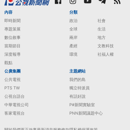
內容
分類
即時新聞
政治
社會
專題策展
全球
生活
數位敘事
兩岸
地方
當期節目
產經
文教科技
深度報導
環境
社福人權
觀點
公廣集團
主題網站
公共電視
我們的島
PTS TW
獨立特派員
公視台語台
有話好說
中華電視公司
P#新聞實驗室
客家電視台
PNN新聞議題中心
關於我們
更正啟事
最新消息
服務條款
隱私權保護政策