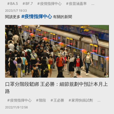
BA.5
BF.7
疫情指揮中心
疫苗涵蓋率
...
2023/1/7 19:33
#疫情指揮中心
閱讀更多
有關的新聞
口罩分階段鬆綁 王必勝：細節規劃中預計本月上
路
疫情指揮中心
階段
王必勝
家用快篩試劑
...
2022/11/9 12:56