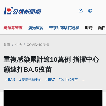
總預算審查
漢光演習
苦茶油苯駢芘超標
即時
熱門
首頁
生活
COVID-19疫情
重複感染累計逾10萬例 指揮中心
籲速打BA.5疫苗
BA.5
疫情指揮中心
BF.7
次世代疫苗
...