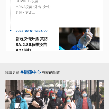
·
COVID-19疫苗
·
·
·
mRNA疫苗
外出
女性
·
月經
更多...
2023-09-01 13:34:00
新冠疫情升溫 英防
BA.2.86秋季疫苗
9/11開打
·
·
·
BA.2
升溫
新冠疫情
·
·
新變異株
長新冠
更多...
#指揮中心
閱讀更多
有關的新聞