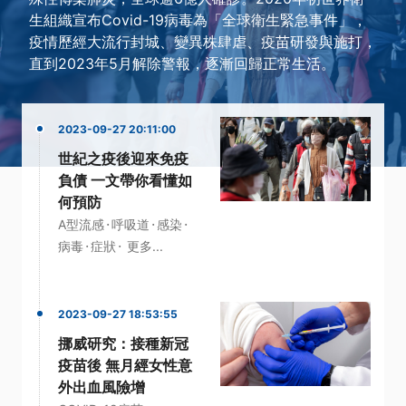
生組織宣布Covid-19病毒為「全球衛生緊急事件」，
疫情歷經大流行封城、變異株肆虐、疫苗研發與施打，
直到2023年5月解除警報，逐漸回歸正常生活。
2023-09-27 20:11:00
世紀之疫後迎來免疫
負債 一文帶你看懂如
何預防
·
·
·
A型流感
呼吸道
感染
·
·
病毒
症狀
更多...
2023-09-27 18:53:55
挪威研究：接種新冠
疫苗後 無月經女性意
外出血風險增