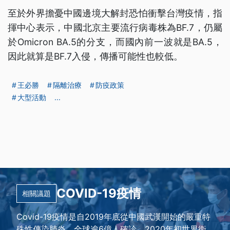
至於外界擔憂中國邊境大解封恐怕衝擊台灣疫情，指
揮中心表示，中國北京主要流行病毒株為BF.7，仍屬
於Omicron BA.5的分支，而國內前一波就是BA.5，
因此就算是BF.7入侵，傳播可能性也較低。
王必勝
隔離治療
防疫政策
大型活動
...
COVID-19疫情
相關議題
Covid-19疫情是自2019年底從中國武漢開始的嚴重特
殊性傳染肺炎，全球逾6億人確診。2020年初世界衛