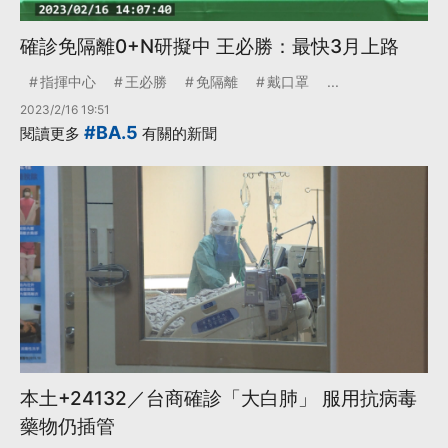
確診免隔離0+N研擬中 王必勝：最快3月上路
指揮中心
王必勝
免隔離
戴口罩
...
2023/2/16 19:51
#BA.5
閱讀更多
有關的新聞
本土+24132／台商確診「大白肺」 服用抗病毒
藥物仍插管