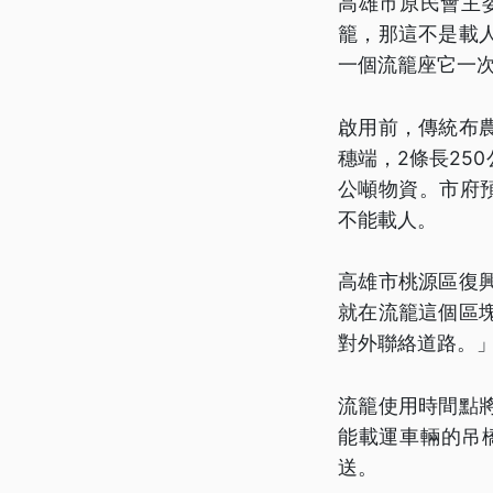
高雄市原民會主
籠，那這不是載
一個流籠座它一次
啟用前，傳統布
穗端，2條長25
公噸物資。市府
不能載人。
高雄市桃源區復
就在流籠這個區
對外聯絡道路。
流籠使用時間點
能載運車輛的吊
送。