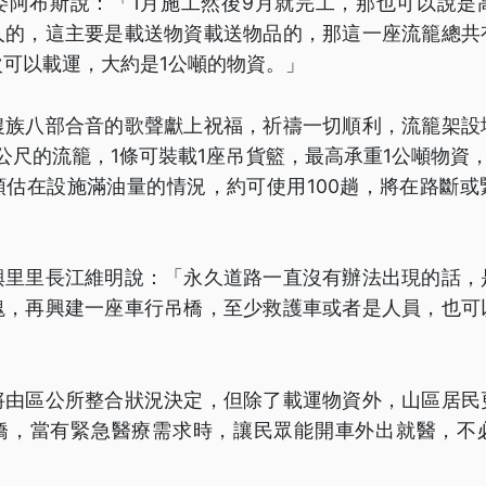
委阿布斯說：「1月施工然後9月就完工，那也可以說是
人的，這主要是載送物資載送物品的，那這一座流籠總共
可以載運，大約是1公噸的物資。」
農族八部合音的歌聲獻上祝福，祈禱一切順利，流籠架設
0公尺的流籠，1條可裝載1座吊貨籃，最高承重1公噸物資
預估在設施滿油量的情況，約可使用100趟，將在路斷或
興里里長江維明說：「永久道路一直沒有辦法出現的話，
塊，再興建一座車行吊橋，至少救護車或者是人員，也可
」
將由區公所整合狀況決定，但除了載運物資外，山區居民
橋，當有緊急醫療需求時，讓民眾能開車外出就醫，不