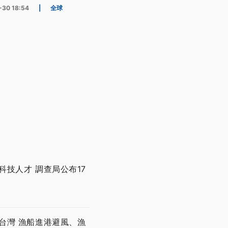
-30 18:54
|
全球
技人才 調查局公布17
台灣 漁船進港避風、漁