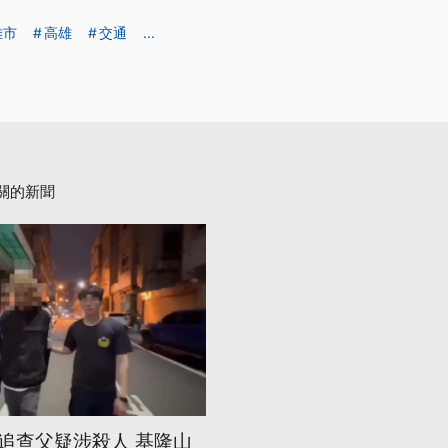
雄市
高雄
交通
...
關的新聞
追查父疑涉殺人 基隆山