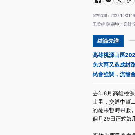
發布時間：
2022/10/31 19
王柔婷 陳顯坤／高雄
高雄桃源山區20
免大雨又造成封
民會強調，流籠
去年8月高雄桃
山里，交通中斷
的蔬果暫時果腹
個月29日正式啟