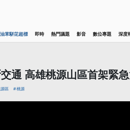
油苯駢芘超標
即時
熱門議題
影音
數位專題
深度
交通 高雄桃源山區首架緊急
桃源區
桃源