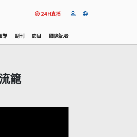
24H直播
報導
副刊
節目
國際記者
流籠