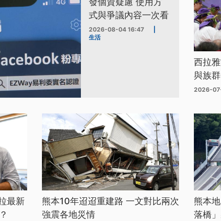
發個資疑慮 使用方
式與爭議內容一次看
2026-08-04 16:47
|
生活
西拉雅
與族群
2026-07
拉最新
熊本10年迢迢重建路 一文對比兩次
熊本地
？
強震各地災情
落橋」