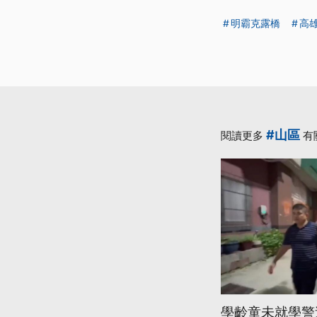
明霸克露橋
高
#山區
閱讀更多
有
學齡童未就學警