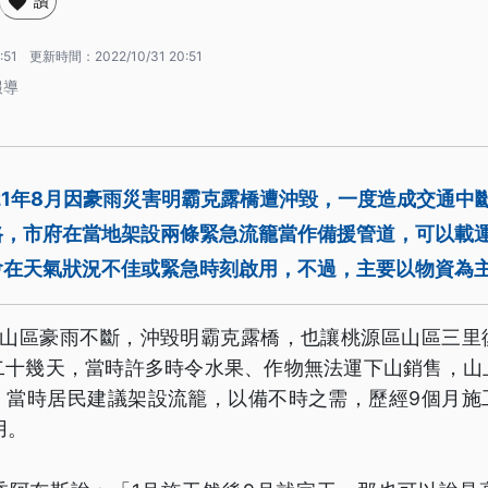
讚
:51
更新時間：
2022/10/31 20:51
報導
21年8月因豪雨災害明霸克露橋遭沖毀，一度造成交通中
路，市府在當地架設兩條緊急流籠當作備援管道，可以載
會在天氣狀況不佳或緊急時刻啟用，不過，主要以物資為
源山區豪雨不斷，沖毀明霸克露橋，也讓桃源區山區三里
二十幾天，當時許多時令水果、作物無法運下山銷售，山
。當時居民建議架設流籠，以備不時之需，歷經9個月施
用。