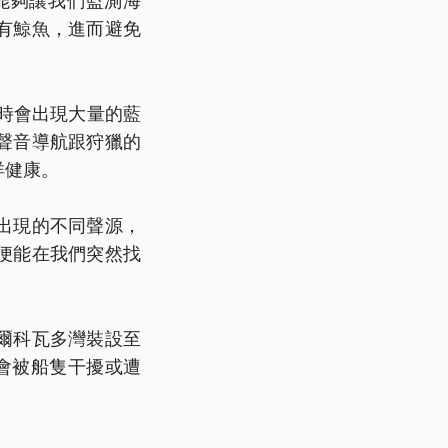
能夠讓我們監測海
有鯨魚，進而避免
季時會出現大量的藍
聲音導航跟狩獵的
洋健康。
出現的不同聲源，
便能在我們突然找
爾科瓦多灣裝設至
會被船隻干擾或遭