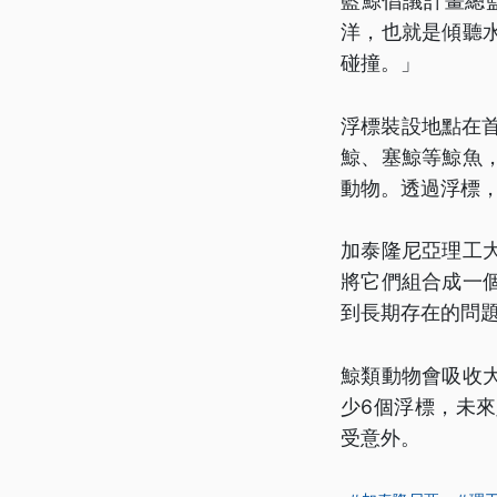
藍鯨倡議計畫總
洋，也就是傾聽
碰撞。」
浮標裝設地點在首
鯨、塞鯨等鯨魚
動物。透過浮標
加泰隆尼亞理工
將它們組合成一
到長期存在的問
鯨類動物會吸收
少6個浮標，未
受意外。