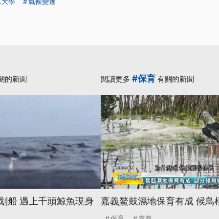
工大學
氣候變遷
#保育
關的新聞
閱讀更多
有關的新聞
划船 遇上千頭鯨魚現身
嘉義鰲鼓濕地保育有成 候鳥
保育
嘉義