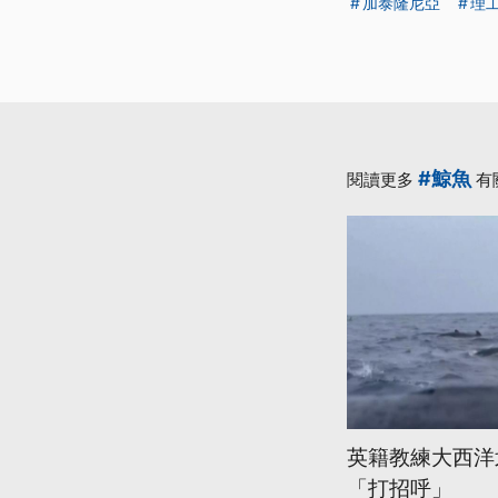
加泰隆尼亞
理
#鯨魚
閱讀更多
有
英籍教練大西洋
「打招呼」