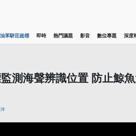
油苯駢芘超標
即時
熱門議題
影音
數位專題
深度
監測海聲辨識位置 防止鯨
海洋