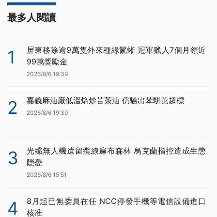
最多人閱讀
屏東移除逾9萬隻外來種綠鬣蜥 冠軍獵人7個月領近
1
99萬獎勵金
2026/8/6 19:39
嘉義麻油廠低溫焙炒苦茶油 仍驗出苯駢芘超標
2
2026/8/6 19:39
光纖無人機遺留纜線遍布森林 烏克蘭指控造成生態
3
隱憂
2026/8/6 15:51
8月起已無委員在任 NCC停發手機等電信設備進口
4
核准