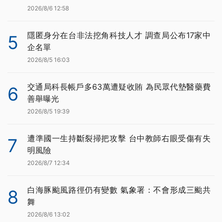
2026/8/6 12:58
隱匿身分在台非法挖角科技人才 調查局公布17家中
5
企名單
2026/8/5 16:03
交通局科長帳戶多63萬遭疑收賄 為民眾代墊醫藥費
6
善舉曝光
2026/8/5 19:39
遭準國一生持斷裂掃把攻擊 台中教師右眼受傷有失
7
明風險
2026/8/7 12:34
白海豚颱風路徑仍有變數 氣象署：不會形成三颱共
8
舞
2026/8/6 13:02