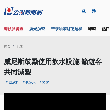
總預算審查
漢光演習
苦茶油苯駢芘超標
即時
熱門
首頁
全球
威尼斯鼓勵使用飲水設施 籲遊客
共同減塑
威尼斯
瓶裝水
遊客