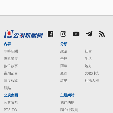
內容
分類
即時新聞
政治
社會
專題策展
全球
生活
數位敘事
兩岸
地方
當期節目
產經
文教科技
深度報導
環境
社福人權
觀點
公廣集團
主題網站
公共電視
我們的島
PTS TW
獨立特派員