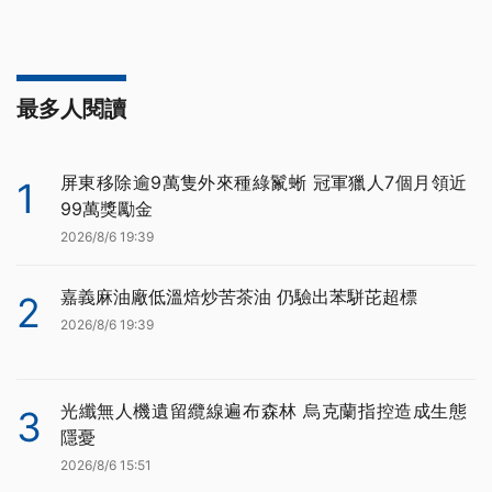
最多人閱讀
屏東移除逾9萬隻外來種綠鬣蜥 冠軍獵人7個月領近
1
99萬獎勵金
2026/8/6 19:39
嘉義麻油廠低溫焙炒苦茶油 仍驗出苯駢芘超標
2
2026/8/6 19:39
光纖無人機遺留纜線遍布森林 烏克蘭指控造成生態
3
隱憂
2026/8/6 15:51