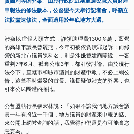
貪圖利等的弊案。由於行政院近期通過公職人員財產
申報法的修法版本，公督盟今天舉行記者會，呼籲立
法院盡速修法，全面適用於年底地方大選。
涉嫌以虛報人頭方式，詐領助理費1300多萬，藍營
的高雄市議長曾麗燕，今年初被依貪瀆罪起訴；而綠
營的新北市議員陳科名，則是涉嫌替建商關說，一審
重判7年6月、褫奪公權3年，都引發討論。由於現行
法令下，直轄市和縣市議員的財產申報，不必上網公
告，這些不時爆發的首長、議長疑似涉貪的弊案，也
引來公民團體的痛批。
公督盟執行長張宏林說：「如果不讓我們地方議會議
員一年有將近一千個，地方議員的財產來申報的話、
來公開上網被查詢的話，我覺得他們還是有可能會恣
意妄為。」