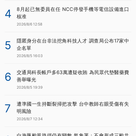
8月起已無委員在任 NCC停發手機等電信設備進口
4
核准
2026/8/6 12:58
隱匿身分在台非法挖角科技人才 調查局公布17家中
5
企名單
2026/8/5 16:03
交通局科長帳戶多63萬遭疑收賄 為民眾代墊醫藥費
6
善舉曝光
2026/8/5 19:39
遭準國一生持斷裂掃把攻擊 台中教師右眼受傷有失
7
明風險
2026/8/7 12:34
白海豚颱風路徑仍有變數 氣象署：不會形成三颱共