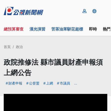
總預算審查
漢光演習
苦茶油苯駢芘超標
即時
熱門
首頁
政治
政院推修法 縣市議員財產申報須
上網公告
財產申報
公督盟
上網
市議員
...