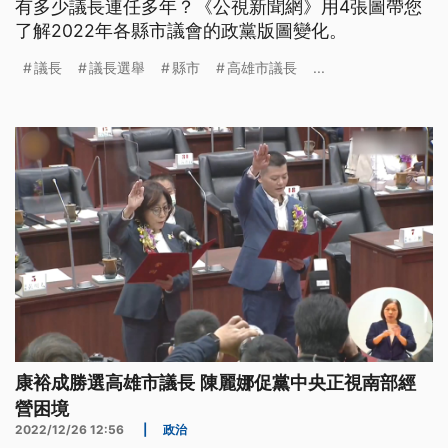
有多少議長連任多年？《公視新聞網》用4張圖帶您
了解2022年各縣市議會的政黨版圖變化。
議長
議長選舉
縣市
高雄市議長
...
康裕成勝選高雄市議長 陳麗娜促黨中央正視南部經
營困境
2022/12/26 12:56
|
政治