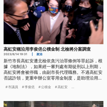
高虹安稱沿用李俊俋公積金制 北檢將分案調查
2023/8/14 19:31
|
政治
新竹市長高虹安遭北檢依貪污治罪條例等罪起訴，根
據《地制法》，如果經一審判處有期徒刑以上刑期，
高虹安將會被停職，由副市長代理職務。不過高虹安
否認詐領，更重申辦公室零用金制度，是助理沿用上
一位老闆前立委李俊俋的記帳方式。因此北檢也分
市議員
李俊俋
公積金
高虹安
...
案，要調查目前擔任勞動部次長的李俊俋。