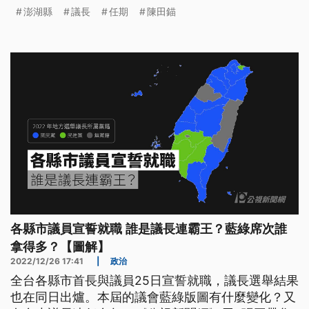
告劉陳昭玲與陳姓及孫姓女士3人，均涉犯貪污治罪
澎湖縣
議長
任期
陳田錨
條例罪嫌重大，且所犯為死刑、無期徒刑或最輕本刑
為5年以上有期徒刑之罪，並有相當理由認為有逃
亡、湮滅、偽造、變造證據或勾串共犯或證人之虞，
因此向法院聲請羈押禁見，賴姓男
各縣市議員宣誓就職 誰是議長連霸王？藍綠席次誰
拿得多？【圖解】
2022/12/26 17:41
|
政治
全台各縣市首長與議員25日宣誓就職，議長選舉結果
也在同日出爐。本屆的議會藍綠版圖有什麼變化？又