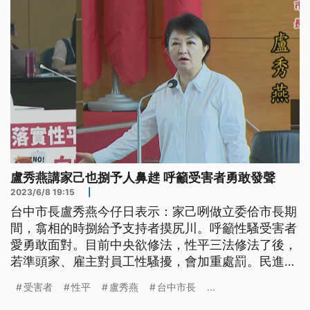
盧秀燕講家己也捌予人鼻趖 呼籲受害者勇敢發聲
2023/6/8 19:15
|
台中市長盧秀燕今仔日表示：家己咧做立委佮市長期
間，翕相的時捌給予支持者摸尻川。呼籲性騷受害者
愛勇敢面對。目前中央欲修法，性平三法修法了後，
若準頭家、雇主對員工性騷擾，會加重處罰。民進黨
團表示：會佇一个會期待先處理，做上完整的規劃。
受害者
性平
盧秀燕
台中市長
...
（這條新聞標題、前言是臺語文。）