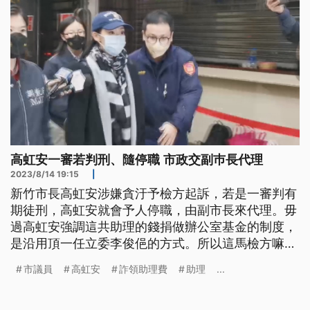
高虹安一審若判刑、隨停職 市政交副巿長代理
2023/8/14 19:15
|
新竹市長高虹安涉嫌貪汙予檢方起訴，若是一審判有
期徒刑，高虹安就會予人停職，由副市長來代理。毋
過高虹安強調這共助理的錢捐做辦公室基金的制度，
是沿用頂一任立委李俊俋的方式。所以這馬檢方嘛欲
來調查目前咧做勞動部次長的李俊俋。（這條新聞標
市議員
高虹安
詐領助理費
助理
...
題、前言是臺語文。）