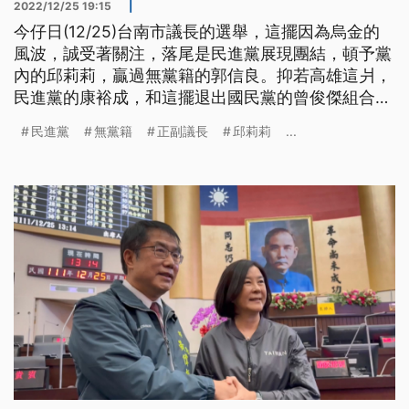
2022/12/25 19:15
|
今仔日(12/25)台南市議長的選舉，這擺因為烏金的
風波，誠受著關注，落尾是民進黨展現團結，頓予黨
內的邱莉莉，贏過無黨籍的郭信良。抑若高雄這爿，
民進黨的康裕成，和這擺退出國民黨的曾俊傑組合，
順利予民進黨重新閣掌握議會大位。
民進黨
無黨籍
正副議長
邱莉莉
...