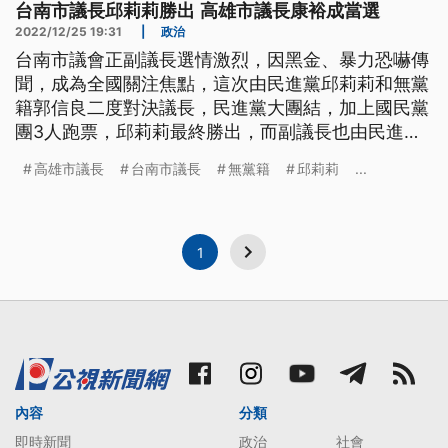
台南市議長邱莉莉勝出 高雄市議長康裕成當選
2022/12/25 19:31
|
政治
台南市議會正副議長選情激烈，因黑金、暴力恐嚇傳
聞，成為全國關注焦點，這次由民進黨邱莉莉和無黨
籍郭信良二度對決議長，民進黨大團結，加上國民黨
團3人跑票，邱莉莉最終勝出，而副議長也由民進黨
林志展勝選。至於高雄市議會3組人馬角逐，首度由
高雄市議長
台南市議長
無黨籍
邱莉莉
...
民進黨推出「民無配」勝選奪下，民進黨康裕成搭配
退出國民黨的曾俊傑，第1輪就獲得過半數支持，民
進黨重新拿回議長大位。
1
內容
分類
即時新聞
政治
社會