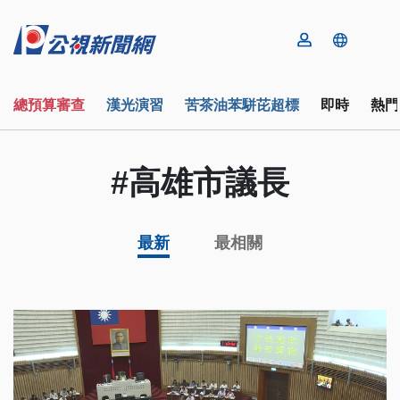
總預算審查
漢光演習
苦茶油苯駢芘超標
即時
熱門
#高雄市議長
最新
最相關