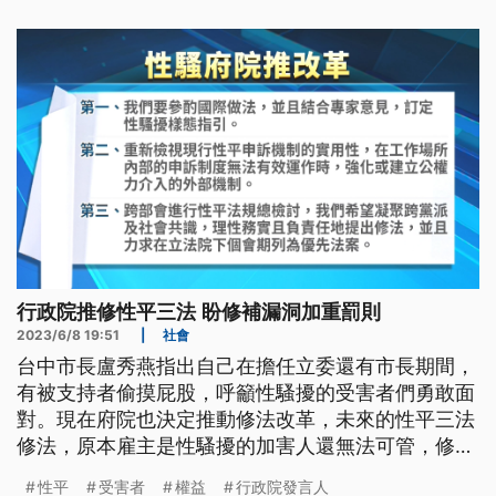
行政院推修性平三法 盼修補漏洞加重罰則
2023/6/8 19:51
|
社會
台中市長盧秀燕指出自己在擔任立委還有市長期間，
有被支持者偷摸屁股，呼籲性騷擾的受害者們勇敢面
對。現在府院也決定推動修法改革，未來的性平三法
修法，原本雇主是性騷擾的加害人還無法可管，修法
後會彌補這個漏洞，並研擬對雇主加重處罰。
性平
受害者
權益
行政院發言人