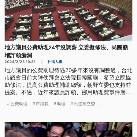
地方議員公費助理24年沒調薪 立委擬修法、民團籲
堵詐領漏洞
2024/2/23 19:31
|
社福人權
地方議員的公費助理待遇20多年來沒有調整過，台北
市議會日前大陣仗拜會立法院長韓國瑜，希望立院協
助修法，提高公費助理補助總額，朝野立委也支持並
提案。不過，近年來議員詐領、挪用助理費事件層出
不窮，觀感不佳，民團認為，修法時應考慮將助理名
公費助理
市議員
助理
民進黨立委
...
單透明化，做好相關配套。