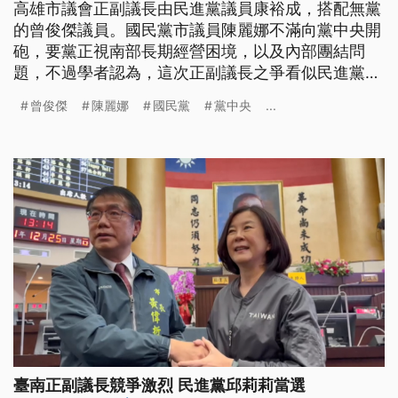
高雄市議會正副議長由民進黨議員康裕成，搭配無黨
的曾俊傑議員。國民黨市議員陳麗娜不滿向黨中央開
砲，要黨正視南部長期經營困境，以及內部團結問
題，不過學者認為，這次正副議長之爭看似民進黨大
勝，卻也可能面臨黨內資深議員不滿，副議長人選竟
曾俊傑
陳麗娜
國民黨
黨中央
...
是由外人擔綱的批評聲浪。
臺南正副議長競爭激烈 民進黨邱莉莉當選