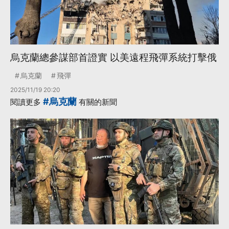
烏克蘭總參謀部首證實 以美遠程飛彈系統打擊俄
烏克蘭
飛彈
2025/11/19 20:20
#烏克蘭
閱讀更多
有關的新聞