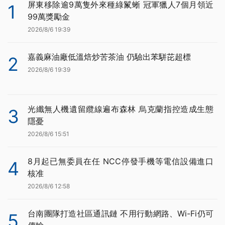
屏東移除逾9萬隻外來種綠鬣蜥 冠軍獵人7個月領近
1
99萬獎勵金
2026/8/6 19:39
嘉義麻油廠低溫焙炒苦茶油 仍驗出苯駢芘超標
2
2026/8/6 19:39
光纖無人機遺留纜線遍布森林 烏克蘭指控造成生態
3
隱憂
2026/8/6 15:51
8月起已無委員在任 NCC停發手機等電信設備進口
4
核准
2026/8/6 12:58
台南團隊打造社區通訊鏈 不用行動網路、Wi-Fi仍可
5