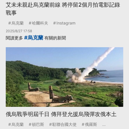
艾未未親赴烏克蘭前線 將停留2個月拍電影記錄
戰事
烏克蘭
哈爾科夫
Instagram
2025/8/27 17:58
#烏克蘭
閱讀更多
有關的新聞
俄烏戰爭明屆千日 傳拜登允援烏飛彈攻俄本土
烏克蘭
頓巴斯
駐聯合國大使
俄羅斯
...