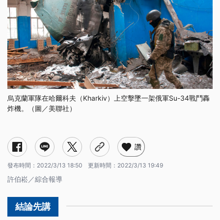
烏克蘭軍隊在哈爾科夫（Kharkiv）上空擊墜一架俄軍Su-34戰鬥轟
炸機。（圖／美聯社）
讚
發布時間：
2022/3/13 18:50
更新時間：
2022/3/13 19:49
許伯崧／綜合報導