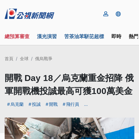
總預算審查
漢光演習
苦茶油苯駢芘超標
即時
熱門
首頁
全球
俄烏戰爭
開戰 Day 18／烏克蘭重金招降 俄
軍開戰機投誠最高可獲100萬美金
烏克蘭
投誠
開戰
飛行員
...