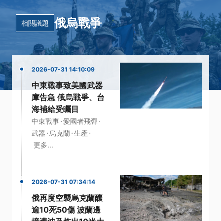
俄烏戰爭
相關議題
2026-07-31 14:10:09
中東戰事致美國武器
庫告急 俄烏戰爭、台
海補給受矚目
·
·
中東戰事
愛國者飛彈
·
·
·
武器
烏克蘭
生產
更多...
2026-07-31 07:34:14
俄再度空襲烏克蘭釀
逾10死50傷 波蘭邊