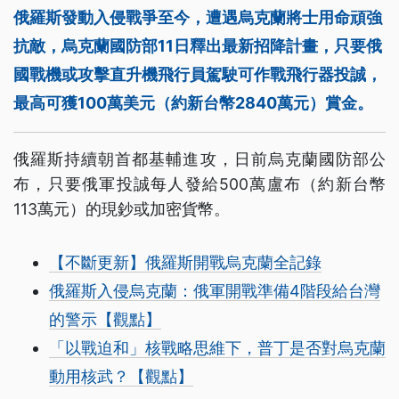
俄羅斯發動入侵戰爭至今，遭遇烏克蘭將士用命頑強
抗敵，烏克蘭國防部11日釋出最新招降計畫，只要俄
國戰機或攻擊直升機飛行員駕駛可作戰飛行器投誠，
最高可獲100萬美元（約新台幣2840萬元）賞金。
俄羅斯持續朝首都基輔進攻，日前烏克蘭國防部公
布，只要俄軍投誠每人發給500萬盧布（約新台幣
113萬元）的現鈔或加密貨幣。
【不斷更新】俄羅斯開戰烏克蘭全記錄
俄羅斯入侵烏克蘭：俄軍開戰準備4階段給台灣
的警示【觀點】
「以戰迫和」核戰略思維下，普丁是否對烏克蘭
動用核武？【觀點】