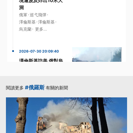
境遭波及炸出10米大
洞
·
·
俄軍
巡弋飛彈
·
·
澤倫斯基
澤倫斯基
·
烏克蘭
更多...
2026-07-30 20:09:40
澤倫斯基訪美 俄對烏
發動空襲釀13死
·
·
巡弋飛彈
澤倫斯基
·
·
澤倫斯基
空襲
波蘭
#俄羅斯
閱讀更多
有關的新聞