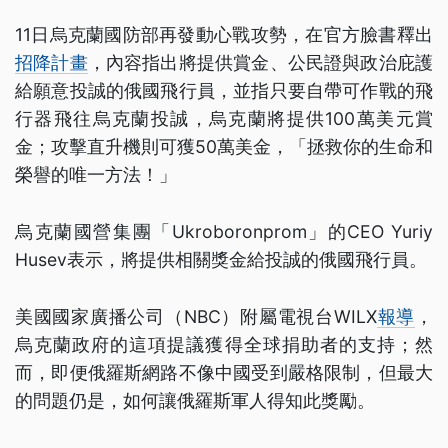
11日烏克蘭國防部再發動心戰攻勢，在官方臉書釋出
招降計畫
，內容指出將提供賞金、公民證與政治庇護
給願意投誠的俄國飛行員，並指只要自帶可作戰的飛
行器飛往烏克蘭投誠，烏克蘭將提供100萬美元賞
金；攻擊直升機則可獲50萬美金，「拯救你的生命和
榮譽的唯一方法！」
烏克蘭國營集團「Ukroboronprom」的CEO Yuriy
Husev表示，將提供相關獎金給投誠的俄國飛行員。
美國國家廣播公司（NBC）附屬電視台WILX
報導
，
烏克蘭政府的這項提議獲得全球捐助者的支持；然
而，即便俄羅斯網路不像中國受到嚴格限制，但最大
的問題仍是，如何讓俄羅斯軍人得知此獎勵。