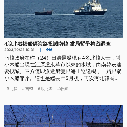
4脫北者搭船經海路投誠南韓 當局暫予拘留調查
2023/10/25 19:31
|
全球
南韓政府在昨（24）日清晨發現有4名北韓人士，搭
小木船出現在江原道束草市以東的水域，向南韓表達
要投誠。軍方隨即派遣船隻跟海上巡邏機，一路跟蹤
小木船靠岸。這也是繼去年5月後，再次有北韓民眾
藉由海路逃往南韓。目前上岸的4名北韓人已經被拘
北韓
南韓
脫北者
牧師
...
留，進行調查。