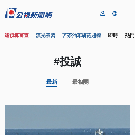
總預算審查
漢光演習
苦茶油苯駢芘超標
即時
熱門
#投誠
最新
最相關