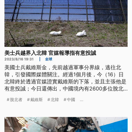
美士兵越界入北韓 官媒報導指有意投誠
2023/8/16 19:31
|
全球
美國士兵戴維斯金，先前越過軍事分界線，逃往北
韓，引發國際媒體關注。經過1個月後，今（16）日
北韓終於透過官媒證實戴維斯的下落，並且主張他是
有意投誠；今日還傳出，中國境內有2600多位脫北
者被公安拘留，面臨遣返回北韓的人道危機。公視國
脫北者
戴維斯
北韓
中國
...
際記者楊虔豪解說圍繞北韓的兩件大事。