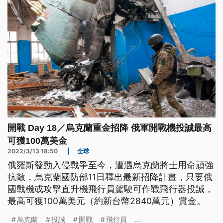
開戰 Day 18／烏克蘭重金招降 俄軍開戰機投誠最高
可獲100萬美金
2022/3/13 18:50
|
全球
俄羅斯發動入侵戰爭至今，遭遇烏克蘭將士用命頑強
抗敵，烏克蘭國防部11日釋出最新招降計畫，只要俄
國戰機或攻擊直升機飛行員駕駛可作戰飛行器投誠，
最高可獲100萬美元（約新台幣2840萬元）賞金。
烏克蘭
投誠
開戰
飛行員
...