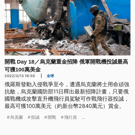
開戰 Day 18／烏克蘭重金招降 俄軍開戰機投誠最高
可獲100萬美金
2022/3/13 18:50
|
全球
俄羅斯發動入侵戰爭至今，遭遇烏克蘭將士用命頑強
抗敵，烏克蘭國防部11日釋出最新招降計畫，只要俄
國戰機或攻擊直升機飛行員駕駛可作戰飛行器投誠，
最高可獲100萬美元（約新台幣2840萬元）賞金。
烏克蘭
投誠
開戰
飛行員
...