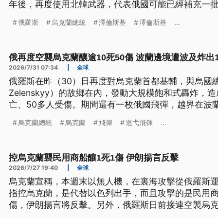
年後，再度使用北韓武器，代表俄國可能已經補充一
俄羅斯
烏克蘭總統
澤倫斯基
澤倫斯基
...
俄再度空襲烏克蘭釀逾10死50傷 波蘭邊境遭波及炸出
2026/7/31 07:34
|
全球
俄羅斯在昨（30）日再度對烏克蘭首都基輔，與烏國總統澤
Zelenskyy）的故鄉在內，發動大規模飽和式轟炸，
亡、50多人受傷。期間還有一枚俄國飛彈，越界在波
的外溢，北約與俄國爆發軍事衝突的疑慮。
烏克蘭總統
烏克蘭
飛彈
巡弋飛彈
...
控烏克蘭襲民用商船釀1死1傷 伊朗揚言反擊
2026/7/27 19:40
|
全球
烏克蘭宣稱，本週末以無人機，在裏海攻擊從俄羅斯
指控烏克蘭，是代替以色列出手，而且攻擊的是民用商
傷，伊朗揚言將反擊。另外，俄羅斯日前接連空襲烏克
機，闖入相隔數十公里外的羅馬尼亞，引發羅馬尼亞