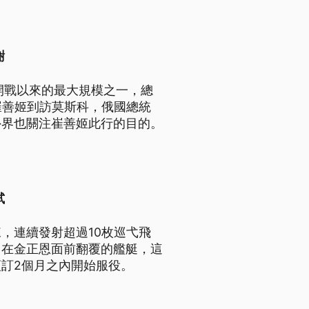
謝
開戰以來的最大規模之一，總
崔善姬到訪莫斯科，俄國總統
外界也關注崔善姬此行的目的。
試
，連續發射超過10枚巡弋飛
，在金正恩面前翻覆的艦艇，這
訂2個月之內開始服役。