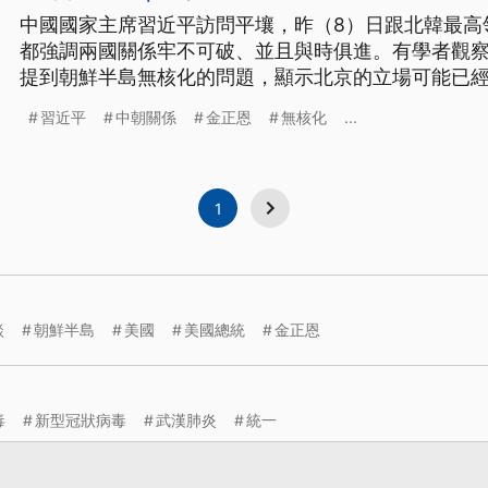
中國國家主席習近平訪問平壤，昨（8）日跟北韓最高
都強調兩國關係牢不可破、並且與時俱進。有學者觀
提到朝鮮半島無核化的問題，顯示北京的立場可能已
習近平
中朝關係
金正恩
無核化
...
1
談
朝鮮半島
美國
美國總統
金正恩
毒
新型冠狀病毒
武漢肺炎
統一