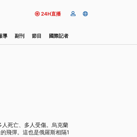
24H直播
報導
副刊
節目
國際記者
多人死亡、多人受傷。烏克蘭
的飛彈。這也是俄羅斯相隔1