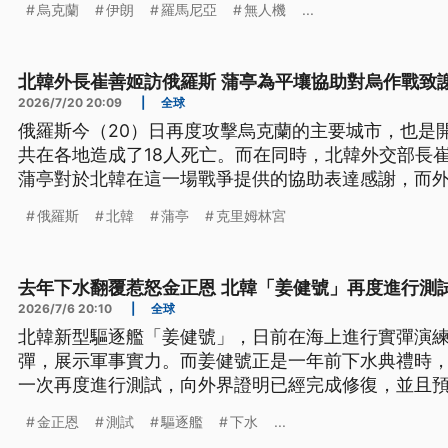
烏克蘭
伊朗
羅馬尼亞
無人機
...
北韓外長崔善姬訪俄羅斯 蒲亭為平壤協助對烏作戰致
2026/7/20 20:09
|
全球
俄羅斯今（20）日再度攻擊烏克蘭的主要城市，也是
共在各地造成了18人死亡。而在同時，北韓外交部長
蒲亭對於北韓在這一場戰爭提供的協助表達感謝，而
俄羅斯
北韓
蒲亭
克里姆林宮
去年下水翻覆惹怒金正恩 北韓「姜健號」再度進行測
2026/7/6 20:10
|
全球
北韓新型驅逐艦「姜健號」，日前在海上進行實彈演練
彈，展示軍事實力。而姜健號正是一年前下水典禮時
一次再度進行測試，向外界證明已經完成修復，並且預
金正恩
測試
驅逐艦
下水
...