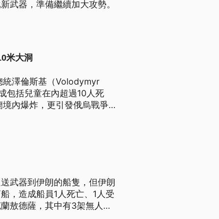
批新武器，準備繼續加大攻勢。
10米大洞
倫斯基（Volodymyr
造成包括兒童在內超過10人死
蘭境內爆炸，更引發俄烏戰爭
運送武器到伊朗的船隻，但伊朗
船，造成船員1人死亡、1人受
蘭敖德薩，其中有3架無人
對俄方的外交抗議。