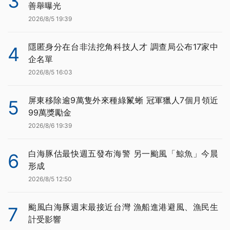
3
善舉曝光
2026/8/5 19:39
隱匿身分在台非法挖角科技人才 調查局公布17家中
4
企名單
2026/8/5 16:03
屏東移除逾9萬隻外來種綠鬣蜥 冠軍獵人7個月領近
5
99萬獎勵金
2026/8/6 19:39
白海豚估最快週五發布海警 另一颱風「鯨魚」今晨
6
形成
2026/8/5 12:50
颱風白海豚週末最接近台灣 漁船進港避風、漁民生
7
計受影響