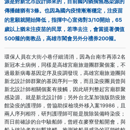
源是對新北市設計師來的，目前國內猶揣無感染源的
傳播鏈猶有3條。也因為國內疫情漸漸穩定，注疫苗
的意願就開始降低，指揮中心宣佈對3/10開始，65
歲以上猶未注疫苗的民眾，若準去注，會當提著價值
500箍的衛教品，高雄市閣會另外分禮券200箍。
環保人員在大街小巷仔細清消，因為台南市再添2名
新冠本土病例，同樣是高雄宮廟旅遊團群聚個案，不
過最新病毒基因定序及疫調發現，高雄宮廟旅遊團與
新北設計師群聚的基因序列一致，而且染疫團員曾與
新北設計師相關個案有接觸，因此研判整起宮廟群聚
感染源、就是新北設計師；另外台北某加強版防疫旅
館染疫的護理師，曾協助採檢境外移入案19986，且
兩人序列相符，研判護理師可能是脫除裝備時染疫；
而日前確診的台中驗船師，曾經在麥寮登船開會，與
船上確診者有短暫接觸，推測被船員感染的可能性較