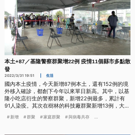
本土+87／基隆警察群聚增22例 疫情11個縣市多點散
發
2022/3/31 19:51
|
生活
國內本土疫情，今天新增87例本土，還有152例的境
外移入確診，都創下今年以來單日新高。其中，以基
隆小吃店衍生的警察群聚，新增22例最多，累計有
91人染疫。其次在樹林的科技廠群聚新增13例，大潭
電廠則新增10例，連金門也傳出1例個案。由於本土
新增
群聚
家庭群聚
與病毒共存
...
疫情，在全台11個縣市多點散發，讓外界質疑，防疫
戰略到底是「清零」，還是要「與病毒共存」。針對
這樣的討論，指揮官陳時中強調，病毒傳播很快，未