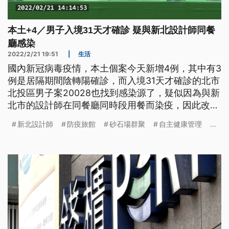
本土+4／男子入境31天才確診 疑與新北設計師同餐
廳感染
2022/2/21 19:51
|
生活
國內新冠病毒疫情，本土個案今天新增4例，其中有3
例是居隔期間陰轉陽確診，而入境31天才確診的北市
北投區男子案20028也找到感染源了，疑似因為與新
北市的設計師在同餐廳同時段用餐而染疫，因此改列
為本土，他的妻子也在今天確診。另外，防疫旅館感
新北設計師
防疫旅館
砂石場群聚
自主健康管理
...
染再添3例，最新基因定序發現，高雄砂石場群聚與
高雄港相關，因此目前全台只剩下8條傳播鏈還有待
釐清。