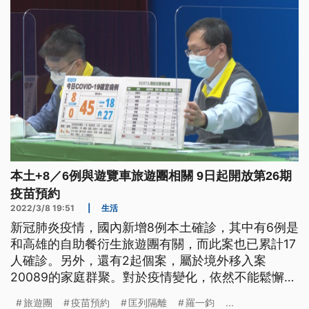
來有可能走向與病毒共存，但現階段不會放棄清零。
本土+8／6例與遊覽車旅遊團相關 9日起開放第26期
疫苗預約
2022/3/8 19:51
|
生活
新冠肺炎疫情，國內新增8例本土確診，其中有6例是
和高雄的自助餐衍生旅遊團有關，而此案也已累計17
人確診。另外，還有2起個案，屬於境外移入案
20089的家庭群聚。對於疫情變化，依然不能鬆懈，
指揮中心鼓勵民眾施打疫苗，宣布從明天開始，開放
旅遊團
疫苗預約
匡列隔離
羅一鈞
...