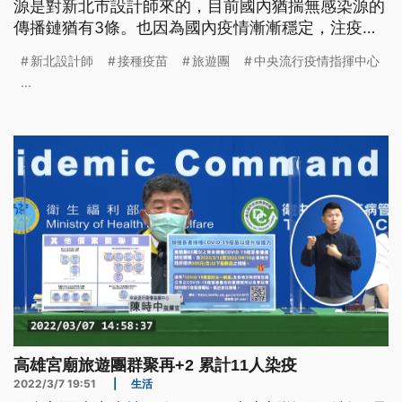
源是對新北市設計師來的，目前國內猶揣無感染源的
傳播鏈猶有3條。也因為國內疫情漸漸穩定，注疫苗
的意願就開始降低，指揮中心宣佈對3/10開始，65歲
新北設計師
接種疫苗
旅遊團
中央流行疫情指揮中心
以上猶未注疫苗的民眾，若準去注，會當提著價值
...
500箍的衛教品，高雄市閣會另外分禮券200箍。
高雄宮廟旅遊團群聚再+2 累計11人染疫
2022/3/7 19:51
|
生活