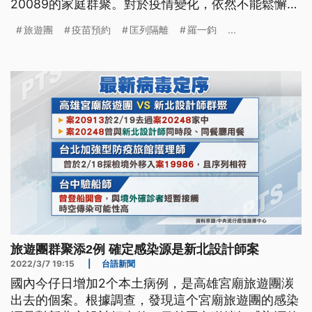
20089的家庭群聚。對於疫情變化，依然不能鬆懈，
指揮中心鼓勵民眾施打疫苗，宣布從明天開始，開放
旅遊團
疫苗預約
匡列隔離
羅一鈞
...
26期的疫苗預約，而疾管署也推出疫苗地圖方便民
眾，查詢可以接種的醫療院所。
旅遊團群聚添2例 確定感染源是新北設計師案
2022/3/7 19:15
|
台語新聞
國內今仔日增加2个本土病例，是高雄宮廟旅遊團湠
出去的個案。根據調查，發現這个宮廟旅遊團的感染