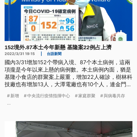
152境外.87本土今年新懸 基隆案22例占上濟
2022/3/31 19:15
|
台語新聞
國內3/31增加152个帶病入境、87个本土病例，這兩
項攏是今年以來上懸的病例數。本土病例內面，猶是
基隆小食店的群聚案上嚴重，增加22人確診，樹林科
技廠也有增加13人，大潭電廠也有10个人，連金門也
出現頭一个病例。外界就咧質疑:欲完全消滅病毒抑
新增
中央流行疫情指揮中心
家庭群聚
與病毒共存
是佮病毒共存咧?指揮官陳時中表示，這病毒湠真
...
緊，未來有可能會佮病毒共存，毋過猶是袂使放棄，
消滅病毒的做法。