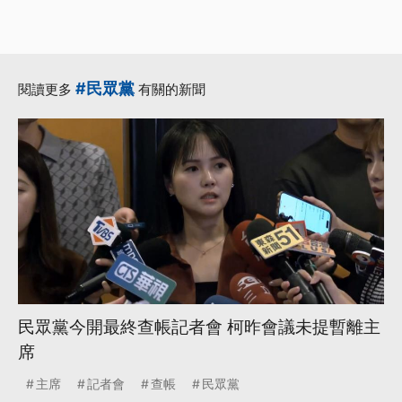
#民眾黨
閱讀更多
有關的新聞
民眾黨今開最終查帳記者會 柯昨會議未提暫離主
席
主席
記者會
查帳
民眾黨