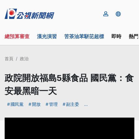
總預算審查
漢光演習
苦茶油苯駢芘超標
即時
熱門
首頁
政治
政院開放福島5縣食品 國民黨：食
安最黑暗一天
國民黨
開放
管理
副主委
...