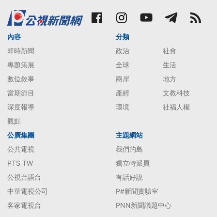
內容
分類
即時新聞
政治
社會
專題策展
全球
生活
數位敘事
兩岸
地方
當期節目
產經
文教科技
深度報導
環境
社福人權
觀點
公廣集團
主題網站
公共電視
我們的島
PTS TW
獨立特派員
公視台語台
有話好說
中華電視公司
P#新聞實驗室
客家電視台
PNN新聞議題中心