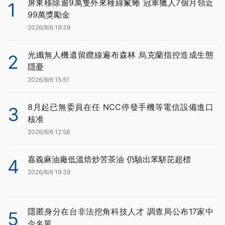
屏東移除逾9萬隻外來種綠鬣蜥 冠軍獵人7個月領近
1
99萬獎勵金
2026/8/6 19:39
光纖無人機遺留纜線遍布森林 烏克蘭指控造成生態
2
隱憂
2026/8/6 15:51
8月起已無委員在任 NCC停發手機等電信設備進口
3
核准
2026/8/6 12:58
嘉義麻油廠低溫焙炒苦茶油 仍驗出苯駢芘超標
4
2026/8/6 19:39
隱匿身分在台非法挖角科技人才 調查局公布17家中
5
企名單