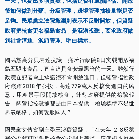
一天，也提出多項質疑，包括是否有風險評估、開放
後如何做到分類、分級管理，邊境管理抽檢量能是否
足夠。民眾黨立法院黨團則表示不反對開放，但質疑
政府把核食更名福島食品，是混淆視聽，要求政府做
到社會溝通、源頭管理、明白標示。
國民黨高分貝表達抗議，痛斥行政院8日突襲開放福
島五縣市食品，直言這是食安最黑暗的一天。雖然行
政院在記者會上承諾絕不會開放進口，但藍營指控政
府踐踏2018年公投，高達779萬人反核食進口的民
意，用粗暴手段開放核食，針對政府提供的檢驗報
告，藍營指控數據都是由日本提供，檢驗標準不是世
界最嚴格，如何說服國人？
國民黨文傳會副主委王鴻薇質疑，「在去年1218反萊
豬公投就可以跟反核食公投劃上等號，這個根本就是