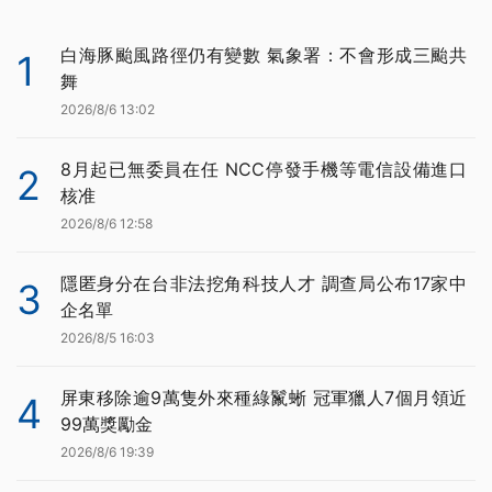
白海豚颱風路徑仍有變數 氣象署：不會形成三颱共
1
舞
2026/8/6 13:02
8月起已無委員在任 NCC停發手機等電信設備進口
2
核准
2026/8/6 12:58
隱匿身分在台非法挖角科技人才 調查局公布17家中
3
企名單
2026/8/5 16:03
屏東移除逾9萬隻外來種綠鬣蜥 冠軍獵人7個月領近
4
99萬獎勵金
2026/8/6 19:39