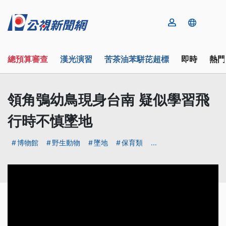
總預算審查
漢光演習
苦茶油苯駢芘超標
即時
熱門
領角鴞幼鳥現身台南 疑似學習飛
行時不慎墜地
博物館
野生動物
墜地
保育類
...