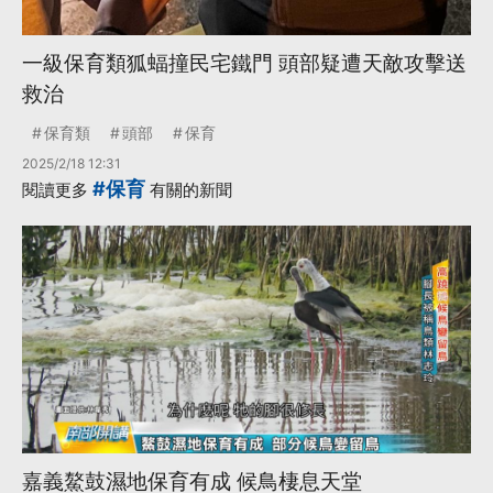
一級保育類狐蝠撞民宅鐵門 頭部疑遭天敵攻擊送
救治
保育類
頭部
保育
2025/2/18 12:31
#保育
閱讀更多
有關的新聞
嘉義鰲鼓濕地保育有成 候鳥棲息天堂