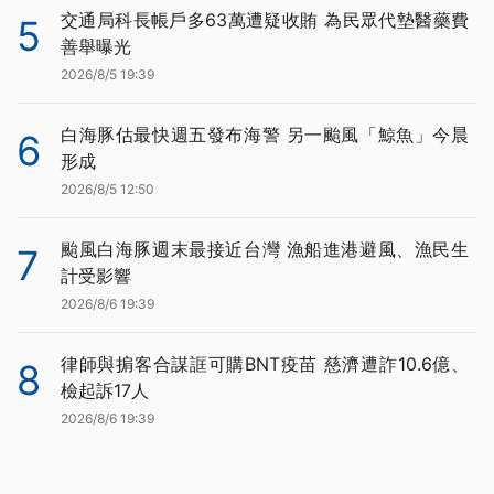
交通局科長帳戶多63萬遭疑收賄 為民眾代墊醫藥費
5
善舉曝光
2026/8/5 19:39
白海豚估最快週五發布海警 另一颱風「鯨魚」今晨
6
形成
2026/8/5 12:50
颱風白海豚週末最接近台灣 漁船進港避風、漁民生
7
計受影響
2026/8/6 19:39
律師與掮客合謀誆可購BNT疫苗 慈濟遭詐10.6億、
8
檢起訴17人
2026/8/6 19:39