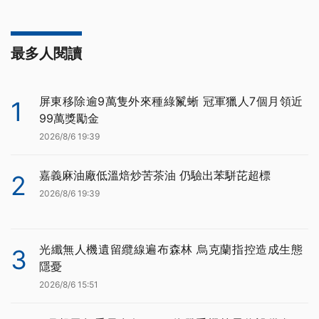
最多人閱讀
屏東移除逾9萬隻外來種綠鬣蜥 冠軍獵人7個月領近
1
99萬獎勵金
2026/8/6 19:39
嘉義麻油廠低溫焙炒苦茶油 仍驗出苯駢芘超標
2
2026/8/6 19:39
光纖無人機遺留纜線遍布森林 烏克蘭指控造成生態
3
隱憂
2026/8/6 15:51