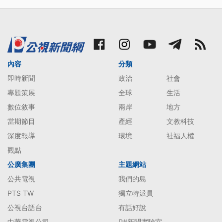
內容
分類
即時新聞
政治
社會
專題策展
全球
生活
數位敘事
兩岸
地方
當期節目
產經
文教科技
深度報導
環境
社福人權
觀點
公廣集團
主題網站
公共電視
我們的島
PTS TW
獨立特派員
公視台語台
有話好說
中華電視公司
P#新聞實驗室