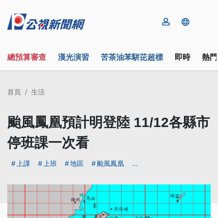
總預算審查
漢光演習
苦茶油苯駢芘超標
即時
熱門
首頁
生活
颱風鳳凰預計明登陸 11/12各縣市
停班課一次看
上課
上班
地區
颱風鳳凰
...