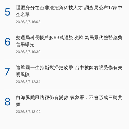
隱匿身分在台非法挖角科技人才 調查局公布17家中
5
企名單
2026/8/5 16:03
交通局科長帳戶多63萬遭疑收賄 為民眾代墊醫藥費
6
善舉曝光
2026/8/5 19:39
遭準國一生持斷裂掃把攻擊 台中教師右眼受傷有失
7
明風險
2026/8/7 12:34
白海豚颱風路徑仍有變數 氣象署：不會形成三颱共
8
舞
2026/8/6 13:02