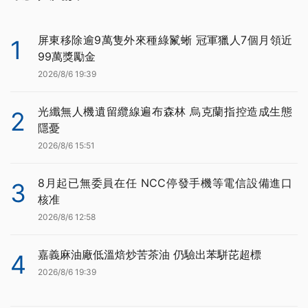
屏東移除逾9萬隻外來種綠鬣蜥 冠軍獵人7個月領近
1
99萬獎勵金
2026/8/6 19:39
光纖無人機遺留纜線遍布森林 烏克蘭指控造成生態
2
隱憂
2026/8/6 15:51
8月起已無委員在任 NCC停發手機等電信設備進口
3
核准
2026/8/6 12:58
嘉義麻油廠低溫焙炒苦茶油 仍驗出苯駢芘超標
4
2026/8/6 19:39