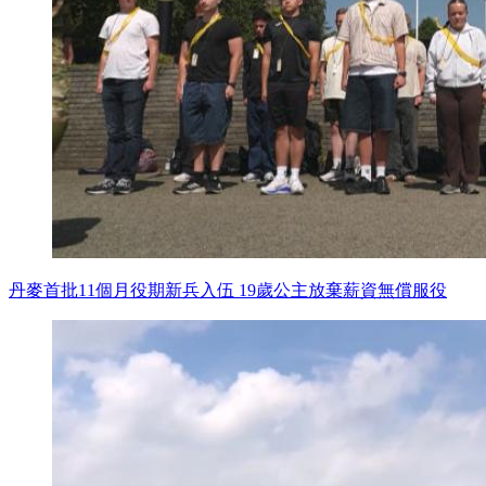
丹麥首批11個月役期新兵入伍 19歲公主放棄薪資無償服役