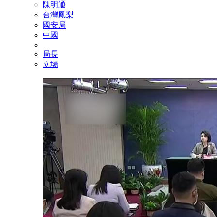
陳明通
台灣鳳梨
國安局
中國
...
局長
立場