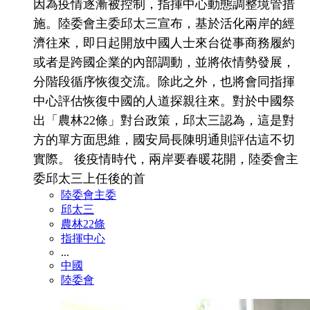
因為疫情逐漸被控制，指揮中心動態調整境管措
施。陸委會主委邱太三宣布，基於活化兩岸的經
濟往來，即日起開放中國人士來台從事商務履約
或者是跨國企業的內部調動，並將依情勢發展，
分階段循序恢復交流。除此之外，也將會同指揮
中心評估恢復中國的人道探親往來。對於中國祭
出「農林22條」對台政策，邱太三認為，這是對
方的單方面思維，國安局長陳明通則評估這不切
實際。 後疫情時代，兩岸要春暖花開，陸委會主
委邱太三上任後的首
陸委會主委
邱太三
農林22條
指揮中心
...
中國
陸委會