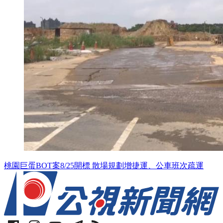
桃園巨蛋BOT案8/25開標 散場規劃增捷運、公車班次疏運