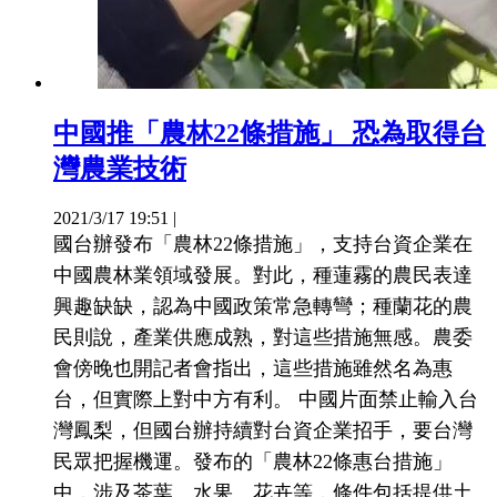
中國推「農林22條措施」 恐為取得台
灣農業技術
2021/3/17 19:51
|
國台辦發布「農林22條措施」，支持台資企業在
中國農林業領域發展。對此，種蓮霧的農民表達
興趣缺缺，認為中國政策常急轉彎；種蘭花的農
民則說，產業供應成熟，對這些措施無感。農委
會傍晚也開記者會指出，這些措施雖然名為惠
台，但實際上對中方有利。 中國片面禁止輸入台
灣鳳梨，但國台辦持續對台資企業招手，要台灣
民眾把握機運。發布的「農林22條惠台措施」
中，涉及茶葉、水果、花卉等，條件包括提供土