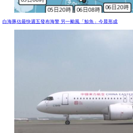
白海豚估最快週五發布海警 另一颱風「鯨魚」今晨形成