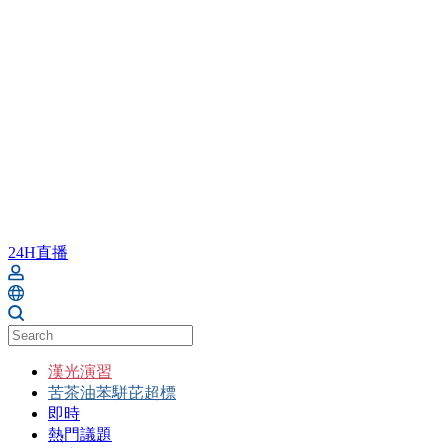
24H直播
漢光演習
苦茶油苯駢芘超標
即時
熱門議題