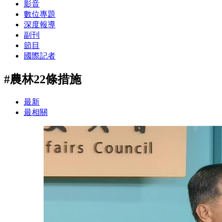
影音
數位專題
深度報導
副刊
節目
國際記者
#農林22條措施
最新
最相關