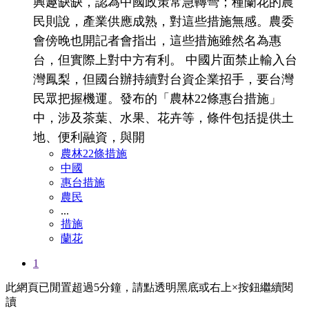
興趣缺缺，認為中國政策常急轉彎；種蘭花的農
民則說，產業供應成熟，對這些措施無感。農委
會傍晚也開記者會指出，這些措施雖然名為惠
台，但實際上對中方有利。 中國片面禁止輸入台
灣鳳梨，但國台辦持續對台資企業招手，要台灣
民眾把握機運。發布的「農林22條惠台措施」
中，涉及茶葉、水果、花卉等，條件包括提供土
地、便利融資，與開
農林22條措施
中國
惠台措施
農民
...
措施
蘭花
1
此網頁已閒置超過5分鐘，請點透明黑底或右上×按鈕繼續閱
讀