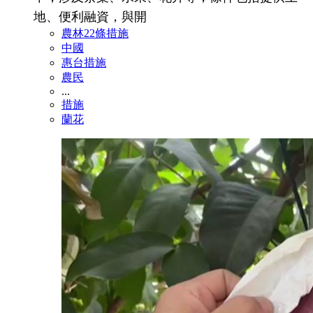
地、便利融資，與開
農林22條措施
中國
惠台措施
農民
...
措施
蘭花