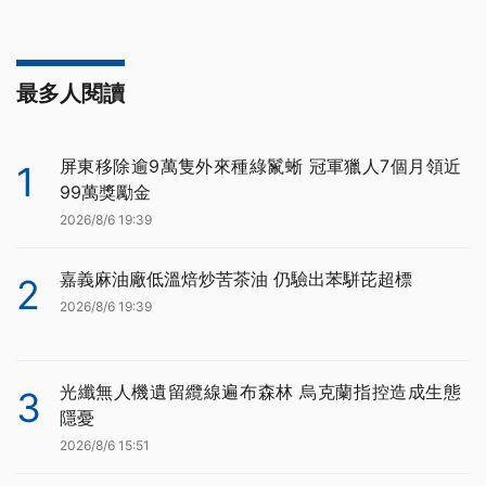
最多人閱讀
屏東移除逾9萬隻外來種綠鬣蜥 冠軍獵人7個月領近
1
99萬獎勵金
2026/8/6 19:39
嘉義麻油廠低溫焙炒苦茶油 仍驗出苯駢芘超標
2
2026/8/6 19:39
光纖無人機遺留纜線遍布森林 烏克蘭指控造成生態
3
隱憂
2026/8/6 15:51