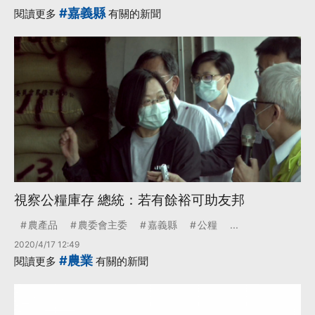
#嘉義縣
閱讀更多
有關的新聞
視察公糧庫存 總統：若有餘裕可助友邦
農產品
農委會主委
嘉義縣
公糧
...
2020/4/17 12:49
#農業
閱讀更多
有關的新聞