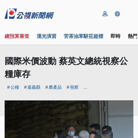
總預算審查
漢光演習
苦茶油苯駢芘超標
即時
熱門
國際米價波動 蔡英文總統視察公
糧庫存
公糧
嘉義縣
農產品
視察
...