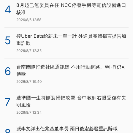
8月起已無委員在任 NCC停發手機等電信設備進口
4
核准
2026/8/6 12:58
控Uber Eats給薪未一單一計 外送員團體揚言提告加
5
重詐欺
2026/8/7 12:35
台南團隊打造社區通訊鏈 不用行動網路、Wi-Fi仍可
6
傳輸
2026/8/7 19:40
遭準國一生持斷裂掃把攻擊 台中教師右眼受傷有失
7
明風險
2026/8/7 12:34
派李文詳出任兆基董事長 兩日後宏碁發重訊辭職