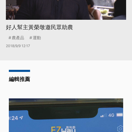
好人幫主黃榮墩邀民眾助農
農產品
運動
2018/9/9 12:17
編輯推薦