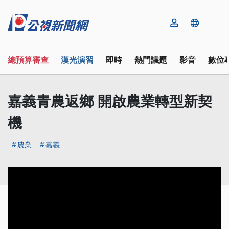
總預算審查
漢光演習
即時
熱門議題
影音
數位
嘉義青農返鄉 開啟農業轉型新契
機
農業
嘉義