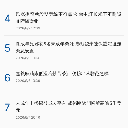
民眾指窄巷設雙黃線不符需求 台中訂10米下不劃設
4
並陸續塗銷
2026/8/9 12:09
剛成年兄姊養8名未成年弟妹 澎縣認未達保護程度無
5
緊急安置
2026/8/9 19:14
嘉義麻油廠低溫焙炒苦茶油 仍驗出苯駢芘超標
6
2026/8/6 19:39
未成年土撥鼠登成人平台 學術團隊開帳號募逾5千美
7
元
2026/8/7 20:10