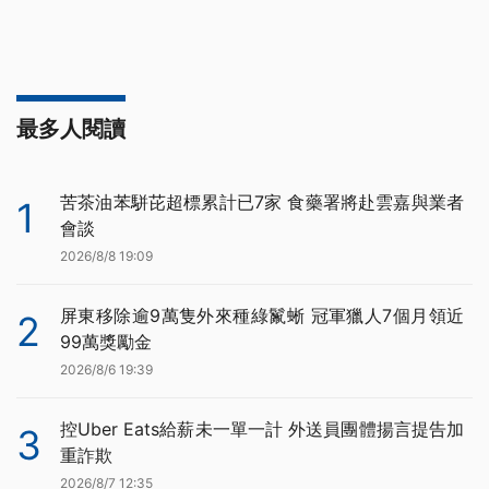
最多人閱讀
苦茶油苯駢芘超標累計已7家 食藥署將赴雲嘉與業者
1
會談
2026/8/8 19:09
屏東移除逾9萬隻外來種綠鬣蜥 冠軍獵人7個月領近
2
99萬獎勵金
2026/8/6 19:39
控Uber Eats給薪未一單一計 外送員團體揚言提告加
3
重詐欺
2026/8/7 12:35