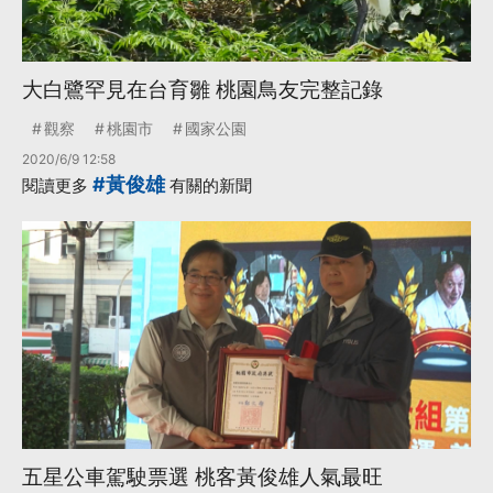
大白鷺罕見在台育雛 桃園鳥友完整記錄
觀察
桃園市
國家公園
2020/6/9 12:58
#黃俊雄
閱讀更多
有關的新聞
五星公車駕駛票選 桃客黃俊雄人氣最旺