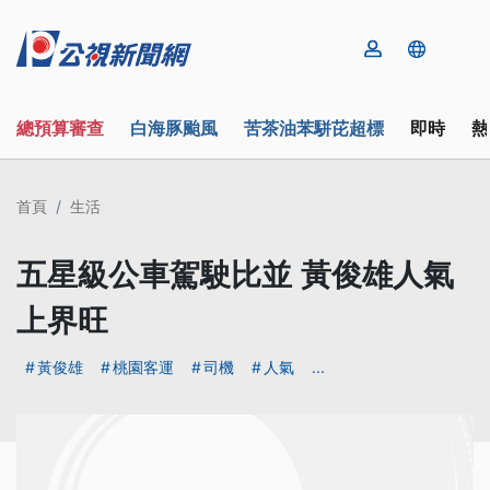
總預算審查
白海豚颱風
苦茶油苯駢芘超標
即時
熱
首頁
生活
五星級公車駕駛比並 黃俊雄人氣
上界旺
黃俊雄
桃園客運
司機
人氣
...