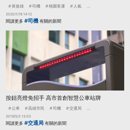
黃俊雄
司機
桃園客運
人氣
...
2020/1/18 14:12
#司機
閱讀更多
有關的新聞
按鈕亮燈免招手 高市首創智慧公車站牌
公車
高雄市民
司機
交通局
...
2019/5/3 13:03
#交通局
閱讀更多
有關的新聞