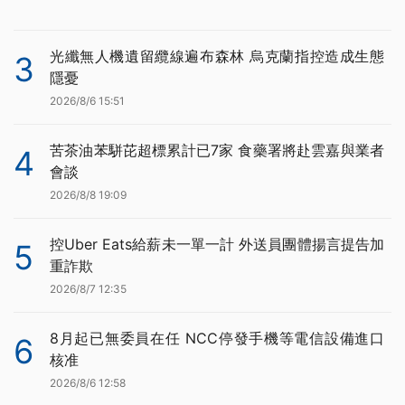
光纖無人機遺留纜線遍布森林 烏克蘭指控造成生態
3
隱憂
2026/8/6 15:51
苦茶油苯駢芘超標累計已7家 食藥署將赴雲嘉與業者
4
會談
2026/8/8 19:09
控Uber Eats給薪未一單一計 外送員團體揚言提告加
5
重詐欺
2026/8/7 12:35
8月起已無委員在任 NCC停發手機等電信設備進口
6
核准
2026/8/6 12:58