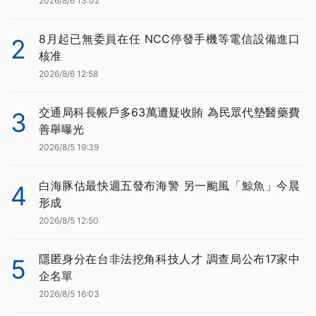
2026/8/6 13:02
8月起已無委員在任 NCC停發手機等電信設備進口
2
核准
2026/8/6 12:58
交通局科長帳戶多63萬遭疑收賄 為民眾代墊醫藥費
3
善舉曝光
2026/8/5 19:39
白海豚估最快週五發布海警 另一颱風「鯨魚」今晨
4
形成
2026/8/5 12:50
隱匿身分在台非法挖角科技人才 調查局公布17家中
5
企名單
2026/8/5 16:03