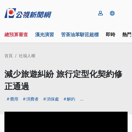
總預算審查
漢光演習
苦茶油苯駢芘超標
即時
熱門
首頁
社福人權
減少旅遊糾紛 旅行定型化契約修
正通過
費用
消費者
消保處
解約
...