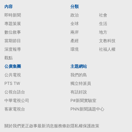
內容
分類
即時新聞
政治
社會
專題策展
全球
生活
數位敘事
兩岸
地方
當期節目
產經
文教科技
深度報導
環境
社福人權
觀點
公廣集團
主題網站
公共電視
我們的島
PTS TW
獨立特派員
公視台語台
有話好說
中華電視公司
P#新聞實驗室
客家電視台
PNN新聞議題中心
關於我們
更正啟事
最新消息
服務條款
隱私權保護政策