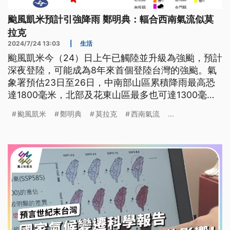
颱風凱米預計引強降雨 鄭明典：輻合西南氣流似莫
拉克
2024/7/24 13:03
|
生活
颱風凱米今（24）日上午已觸陸並升級為強颱，預計
深夜登陸，可能成為8年來首個登陸台灣的強颱。氣
象署預估23日至26日，中南部山區累積降雨最高恐
達1800毫米，北部及花東山區最多也可達1300毫
米。氣象專家鄭明典則指出，凱米與西南氣流輻合的
颱風凱米
鄭明典
莫拉克
西南氣流
...
情況和造成八八風災的莫拉克相似，致災風險高。