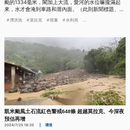
颱的1334毫米，閣加上大流，愛河的水位嘛攏滿起
來，水才會淹到車路和厝內面。（此則新聞標題、導
言、內文皆為臺語文。）
滯洪池
莫拉克
雨量
水利局
...
凱米颱風土石流紅色警戒648條 超越莫拉克、今深夜
預估再增
2024/7/25 18:35
|
環境