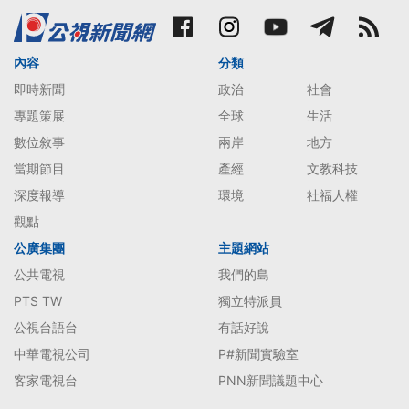
內容
分類
即時新聞
政治
社會
專題策展
全球
生活
數位敘事
兩岸
地方
當期節目
產經
文教科技
深度報導
環境
社福人權
觀點
公廣集團
主題網站
公共電視
我們的島
PTS TW
獨立特派員
公視台語台
有話好說
中華電視公司
P#新聞實驗室
客家電視台
PNN新聞議題中心