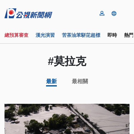
總預算審查
漢光演習
苦茶油苯駢芘超標
即時
熱門
#莫拉克
最新
最相關