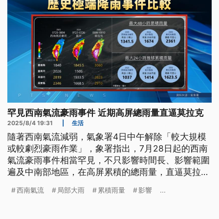
罕見西南氣流豪雨事件 近期高屏總雨量直逼莫拉克
2025/8/4 19:31
|
生活
隨著西南氣流減弱，氣象署4日中午解除「較大規模
或較劇烈豪雨作業」，象署指出，7月28日起的西南
氣流豪雨事件相當罕見，不只影響時間長、影響範圍
遍及中南部地區，在高屏累積的總雨量，直逼莫拉克
風災，更是28年來，首次連續7天都出現豪雨或豪雨
西南氣流
局部大雨
累積雨量
影響
...
等級以上的降雨。