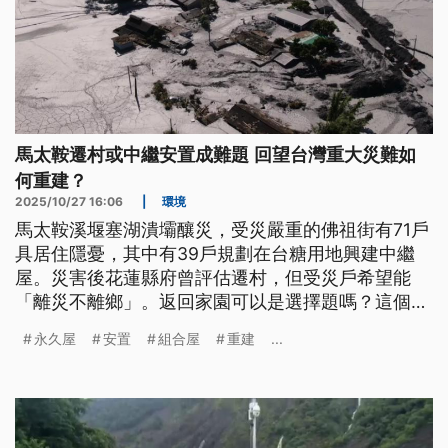
馬太鞍遷村或中繼安置成難題 回望台灣重大災難如
何重建？
2025/10/27 16:06
|
環境
馬太鞍溪堰塞湖潰壩釀災，受災嚴重的佛祖街有71戶
具居住隱憂，其中有39戶規劃在台糖用地興建中繼
屋。災害後花蓮縣府曾評估遷村，但受災戶希望能
「離災不離鄉」。返回家園可以是選擇題嗎？這個問
題在921地震與莫拉克風災皆曾進行討論，無論是原
永久屋
安置
組合屋
重建
...
地重建或異地安置，仍要仰賴政府與社會協助，公視
新聞網整理歷來重大安置政策，一次看懂災後重建議
題。