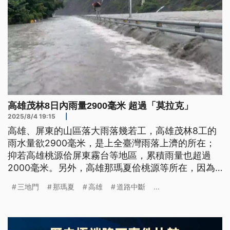
高雄茂林8日內雨量2900毫米 超過「莫拉克」
2025/8/4 19:15
|
高雄、屏東的山區落大雨落幾若工，高雄茂林8工的
雨水量欲2900毫米，是上全臺灣雨落上濟的所在；
抑若高雄桃源佮屏東霧台等地區，累積雨量也超過
2000毫米。另外，高雄那瑪夏佮桃源等所在，因為
崩山或者是溪水漲起來，幾若條聯外道路交通斷站；
三地門
那瑪夏
高雄
道路中斷
...
佇六龜也有水崩山衝入去人家厝。佇屏東，三地門台
24線袂通，德文部落聯外車路的屏31線也嚴重變
形，部落已經失電4工。（新聞標題、導言為台語
文）