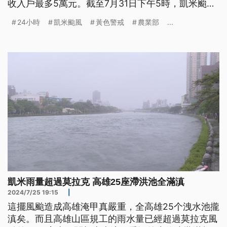
收入戶最多5萬元。截至7月31日下午5時，凱米颱風
農業災損達27億8310萬元。並啟動救助、保險理
24小時
凱米颱風
黃色警戒
農業部
...
賠、技術輔導加速凱米災後農業復建。
凱米雨量超過莫拉克 高雄25座滯洪池全滿滇
2024/7/25 19:15
|
這擺風颱造成高雄淹甲真嚴重，全高雄25个洩水池攏
滇矣。而且高雄山區規工的雨水量已經超過莫拉克風