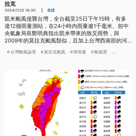
拉克
2024/7/25 16:30
|
生活
凱米颱風侵襲台灣，全台截至25日下午15時，有多
達12個雨量測站，在24小時內雨量逾1千毫米。前中
央氣象局長鄭明典指出凱米帶來的致災雨勢，與
2009年的莫拉克颱風類似，且加上台灣西南部的河
谷多是東北-西南走向，西南風受地形舉升的對流增
台灣颱風論壇
莫拉克颱風
降雨量
颱風尾
...
強作用，讓地形雨下得更大、更久。