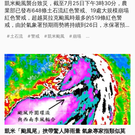
凱米颱風襲台致災，截至7月25日下午3時30分，農
業部已發布648條土石流紅色警戒、19處大規模崩塌
紅色警戒，超越莫拉克颱風時最多的519條紅色警
戒，由於氣象署預期雨勢將持續到26日，水保署預估
今日深夜至明日凌晨，土石流紅色警戒增至949條、
土石流
警戒
凱米颱風
崩塌
...
大規模崩塌紅色警戒增至43處，主要都在山區。
凱米「颱風尾」挾帶驚人降雨量 氣象專家指類似莫