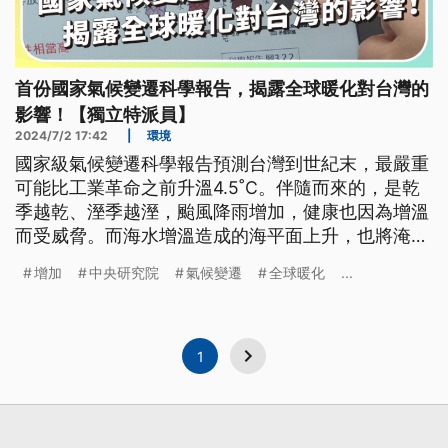
首份國家氣候變遷科學報告，揭露全球暖化對台灣的
影響！【獨立特派員】
2024/7/2 17:42
|
環境
國家級氣候變遷科學報告預測台灣到世紀末，最嚴重
可能比工業革命之前升溫4.5˚C。伴隨而來的，是乾
季越乾、溼季越溼，颱風降雨增加，健康也因為增溫
而受威脅。而海水增溫造成的海平面上升，也將淹沒
西南沿海一帶的陸地，如果再不減碳，海平面最高可
增加
中央研究院
氣候變遷
全球暖化
...
能上升1.75公尺。
1