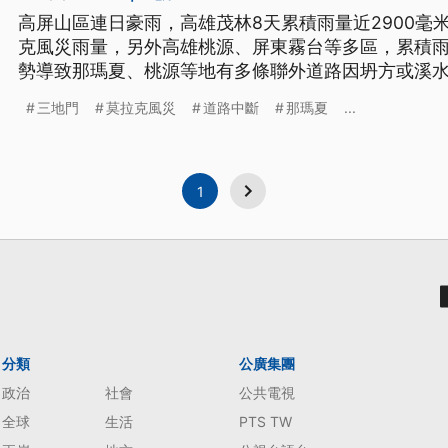
高屏山區連日豪雨，高雄茂林8天累積雨量近2900毫
克風災雨量，另外高雄桃源、屏東霧台等多區，累積雨
勢導致那瑪夏、桃源等地有多條聯外道路因坍方或溪
沖進部分民宅；屏東三地門台24線等道路同樣因暴雨受
三地門
莫拉克風災
道路中斷
那瑪夏
...
甚至嚴重變形，部落內已停電4天。
1
分類
公廣集團
政治
社會
公共電視
全球
生活
PTS TW