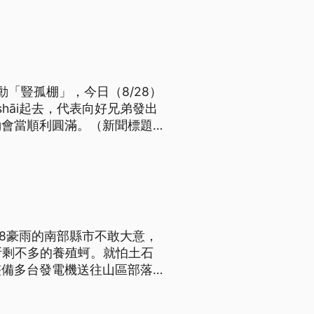
「豎孤棚」，今日（8/28）
hāi起去，代表向好兄弟發出
動會當順利圓滿。（新聞標題、
28豪雨的南部縣市不敢大意，
所剩不多的養殖蚵。就怕土石
整備多台發電機送往山區部落，
或有淤積狀況的溪流清疏，而台
不時之需。