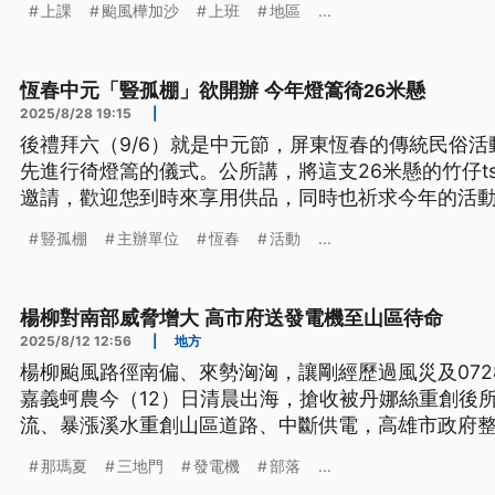
上課
颱風樺加沙
上班
地區
...
恆春中元「豎孤棚」欲開辦 今年燈篙徛26米懸
2025/8/28 19:15
|
後禮拜六（9/6）就是中元節，屏東恆春的傳統民俗活動
先進行徛燈篙的儀式。公所講，將這支26米懸的竹仔ts
邀請，歡迎怹到時來享用供品，同時也祈求今年的活
導言及內文皆為台語文）
豎孤棚
主辦單位
恆春
活動
...
楊柳對南部威脅增大 高市府送發電機至山區待命
2025/8/12 12:56
|
地方
楊柳颱風路徑南偏、來勢洶洶，讓剛經歷過風災及07
嘉義蚵農今（12）日清晨出海，搶收被丹娜絲重創後
流、暴漲溪水重創山區道路、中斷供電，高雄市政府
第七河川分署也趕在颱風前，針對高屏地區護岸受損
那瑪夏
三地門
發電機
部落
...
電也整備好百名搶修人員及吊臂車等大型機具，以備