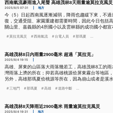
西南氣流豪雨進入尾聲 高雄茂林8天雨量逾莫拉克風災
2025/8/5 07:31
|
地方
今（5）日起西南風逐漸減弱，降雨也趨緩下來，不過
復，交通受阻、家園重建都需要時間，因此今日包括
關山里、嘉義縣的4所國小以及雲林縣的成功國小都宣
莫拉克風災
西南氣流
台電人員
那瑪夏
...
高雄茂林8日內雨量2900毫米 超過「莫拉克」
2025/8/4 19:15
|
高雄、屏東的山區落大雨落幾若工，高雄茂林8工的雨水
灣雨落上濟的所在；抑若高雄桃源佮屏東霧台等地區，
另外，高雄那瑪夏佮桃源等所在，因為崩山或者是溪
斷站；佇六龜也有水崩山衝入去人家厝。佇屏東，三地
三地門
那瑪夏
高雄
道路中斷
...
外車路的屏31線也嚴重變形，部落已經失電4工。（
高雄茂林8天降雨近2900毫米 雨量逾莫拉克風災
2025/8/4 19:31
|
地方