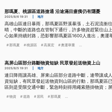
那瑪夏、桃源區道路搶通 沿途滿目瘡痍仍有隱憂
2025/8/6 19:31
|
地方
高雄山區連日暴雨，那瑪夏區野溪暴漲，土石泥流衝
晴，中斷的道路也在管制下通行，許多物資趕緊往山
心如果持續封路，恐影響那瑪夏區1600人進出，奧運
家也受創，土石泥流淹沒農路以及果園，讓他家今年
那瑪夏
桃源區
高展宏
奧運舉重
...
高屏山區部分路斷物資短缺 民眾發起送物資上山
2025/8/5 19:31
|
地方
連日降雨讓高雄、屏東山區部分道路中斷，連帶讓成
資短缺，有民眾發起送物資到山區的行動，那瑪夏區
區則是受限交通中斷，緊急時刻得用繩索懸掛物資；
鄉大社部落唯一的聯外道路嚴重毀損，部落青年和居民
物資
道路
居民
那瑪夏
...
資回家。