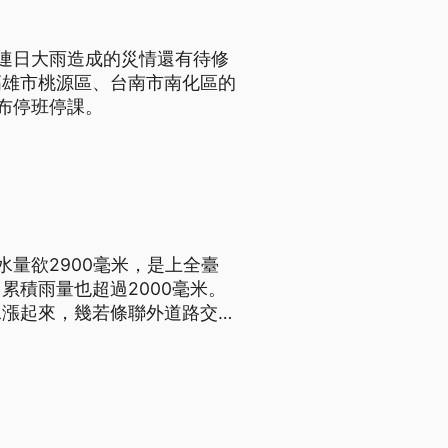
連日大雨造成的災情還有待修
高雄市桃源區、台南市南化區的
布停班停課。
量欲2900毫米，是上全臺
累積雨量也超過2000毫米。
水漲起來，幾若條聯外道路交通
門台24線袂通，德文部落聯
新聞標題、導言為台語文）