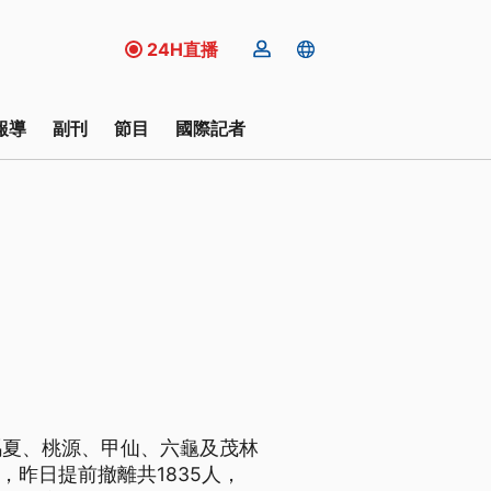
24H直播
報導
副刊
節目
國際記者
瑪夏、桃源、甲仙、六龜及茂林
，昨日提前撤離共1835人，