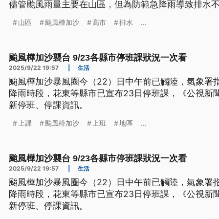
儘管颱風雨量主要在山區，但為防範急降雨導致排水
社、仁武及旗山視察防汛整備狀況，同時也提醒沿海低
山區
颱風樺加沙
高市
排水
...
到3公尺大浪及長浪，須慎防積淹水及海水倒灌。
颱風樺加沙襲台 9/23各縣市停班課狀況一次看
2025/9/22 19:57
|
生活
颱風樺加沙暴風圈今（22）日中午前已觸陸，氣象署
降雨時段，花東等縣市已宣布23日停班課，《公視新
新停班、停課資訊。
上課
颱風樺加沙
上班
地區
...
颱風樺加沙襲台 9/23各縣市停班課狀況一次看
2025/9/22 19:57
|
生活
颱風樺加沙暴風圈今（22）日中午前已觸陸，氣象署
降雨時段，花東等縣市已宣布23日停班課，《公視新
新停班、停課資訊。