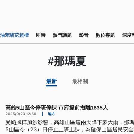
油苯駢芘超標
即時
熱門議題
影音
數位專題
深度
#那瑪夏
最新
最相關
高雄5山區今停班停課 市府提前撤離1835人
2025/9/23 12:56
|
地方
受颱風樺加沙影響，高雄山區這兩天降下豪大雨，那
5山區今（23）日停止上班上課，為確保山區居民安全