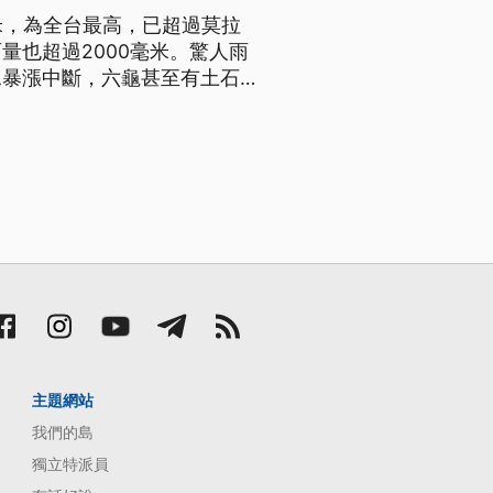
米，為全台最高，已超過莫拉
量也超過2000毫米。驚人雨
水暴漲中斷，六龜甚至有土石流
阻，德文部落聯外的屏31線
主題網站
我們的島
獨立特派員