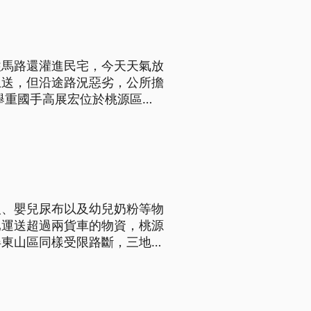
往馬路還灌進民宅，今天天氣放
上送，但沿途路況惡劣，公所擔
舉重國手高展宏位於桃源區的
金煌芒果收成全泡湯。
人、嬰兒尿布以及幼兒奶粉等物
已運送超過兩貨車的物資，桃源
屏東山區同樣受限路斷，三地門
約10人徒步走到另一村背物