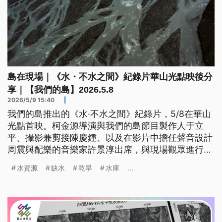
島在現場｜《水・不水之間》紀錄片華山光點映後分
享｜【我們的島】2026.5.8
2026/5/9 15:40
|
我們的島推出的《水·不水之間》紀錄片，5/8在華山
光點首映。柯金源導演與我們的島節目製作人于立
平、攝影兼剪接陳慶鍾、以及在影片中擔任聲音設計
周震與配樂的音樂家許景淳出席，與現場觀眾進行映
後座談。 ​
水資源
缺水
乾旱
水庫
...