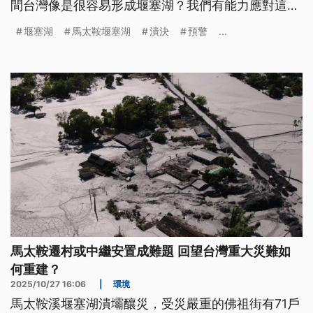
間台灣像是很容易形成堰塞湖？我們有能力應對這種
大小動輒像一座水庫的不定時炸彈嗎？
堰塞湖
馬太鞍堰塞湖
潰決
預警
...
馬太鞍遷村或中繼安置成難題 回望台灣重大災難如
何重建？
2025/10/27 16:06
|
環境
馬太鞍溪堰塞湖潰壩釀災，受災嚴重的佛祖街有71戶