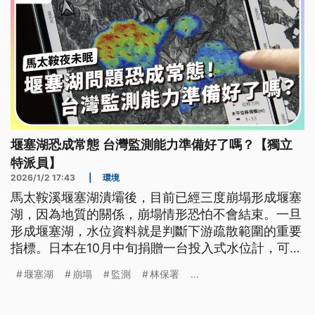
堰塞湖恐成常態 台灣監測能力準備好了嗎？【獨立
特派員】
2026/1/2 17:43
|
環境
馬太鞍溪堰塞湖潰壩後，目前已經三度崩塌形成堰塞
湖，因為地質的關係，崩塌情形恐怕不會結束。一旦
形成堰塞湖，水位資料就是判斷下游疏散範圍的重要
指標。日本在10月中旬捐贈一台投入式水位計，可直
接空投入湖裡，作法彈性又安全。但這類儀器沒有市
堰塞湖
崩塌
監測
林保署
...
場，民間企業不會投入研發製造，因此取得不易。再
加上山區還會面臨傳輸通訊死角的難題。除了水位計