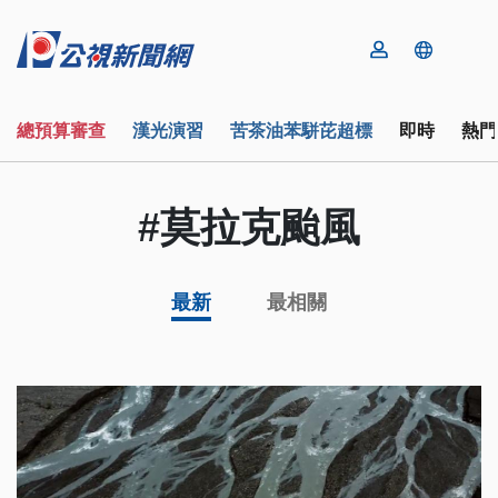
總預算審查
漢光演習
苦茶油苯駢芘超標
即時
熱門
#莫拉克颱風
最新
最相關