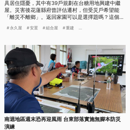
具居住隱憂，其中有39戶規劃在台糖用地興建中繼
屋。災害後花蓮縣府曾評估遷村，但受災戶希望能
「離災不離鄉」。返回家園可以是選擇題嗎？這個問
題在921地震與莫拉克風災皆曾進行討論，無論是原
永久屋
安置
組合屋
重建
...
地重建或異地安置，仍要仰賴政府與社會協助，公視
新聞網整理歷來重大安置政策，一次看懂災後重建議
題。
南迴地區週末恐再迎風雨 台東部落實施無腳本防災
演練