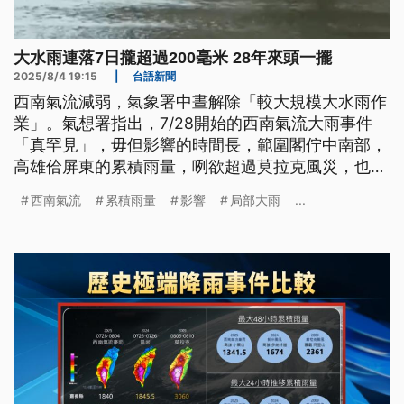
大水雨連落7日攏超過200毫米 28年來頭一擺
2025/8/4 19:15
|
台語新聞
西南氣流減弱，氣象署中晝解除「較大規模大水雨作
業」。氣想署指出，7/28開始的西南氣流大雨事件
「真罕見」，毋但影響的時間長，範圍閣佇中南部，
高雄佮屏東的累積雨量，咧欲超過莫拉克風災，也是
28年來頭一改，連紲7工攏出現大雨以上的雨水級
西南氣流
累積雨量
影響
局部大雨
...
數。（新聞標題、導言為台語文）