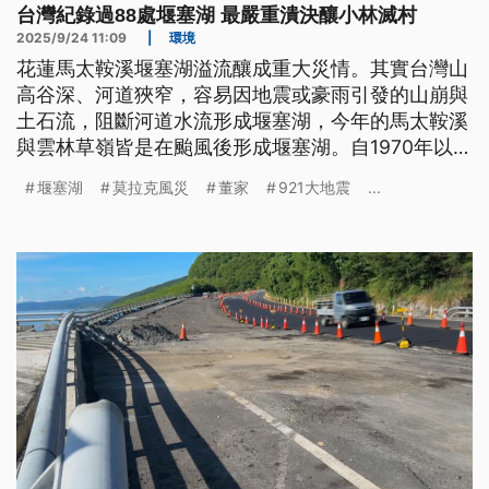
台灣紀錄過88處堰塞湖 最嚴重潰決釀小林滅村
2025/9/24 11:09
|
環境
花蓮馬太鞍溪堰塞湖溢流釀成重大災情。其實台灣山
高谷深、河道狹窄，容易因地震或豪雨引發的山崩與
土石流，阻斷河道水流形成堰塞湖，今年的馬太鞍溪
與雲林草嶺皆是在颱風後形成堰塞湖。自1970年以
來，台灣至少有過88處堰塞湖，最嚴重曾在潰決時造
堰塞湖
莫拉克風災
董家
921大地震
...
成高雄小林村滅村，學者指出，堰塞湖的形成時間與
地點仍難以準確預測，使得災後即時應變成為防災關
鍵。