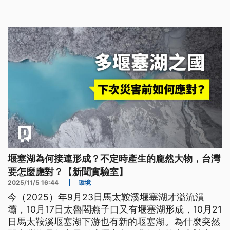
場，民間企業不會投入研發製造，因此取得不易。再
加上山區還會面臨傳輸通訊死角的難題。除了水位計
之外，堰塞湖的監測還包含邊坡位移、易崩地質等監
測項目，學者建議，台灣要審慎思考是否有必要投入
資源自主研發相關的監測項目。
堰塞湖為何接連形成？不定時產生的龐然大物，台灣
要怎麼應對？【新聞實驗室】
2025/11/5 16:44
|
環境
今（2025）年9月23日馬太鞍溪堰塞湖才溢流潰
壩，10月17日太魯閣燕子口又有堰塞湖形成，10月21
日馬太鞍溪堰塞湖下游也有新的堰塞湖。為什麼突然