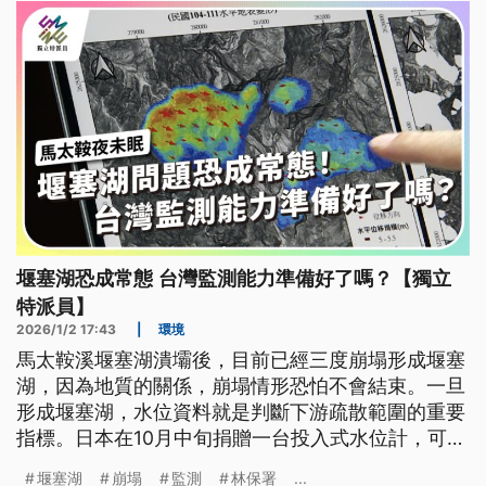
之外，堰塞湖的監測還包含邊坡位移、易崩地質等監
測項目，學者建議，台灣要審慎思考是否有必要投入
資源自主研發相關的監測項目。
堰塞湖恐成常態 台灣監測能力準備好了嗎？【獨立
特派員】
2026/1/2 17:43
|
環境
馬太鞍溪堰塞湖潰壩後，目前已經三度崩塌形成堰塞
湖，因為地質的關係，崩塌情形恐怕不會結束。一旦
形成堰塞湖，水位資料就是判斷下游疏散範圍的重要
指標。日本在10月中旬捐贈一台投入式水位計，可直
接空投入湖裡，作法彈性又安全。但這類儀器沒有市
堰塞湖
崩塌
監測
林保署
...