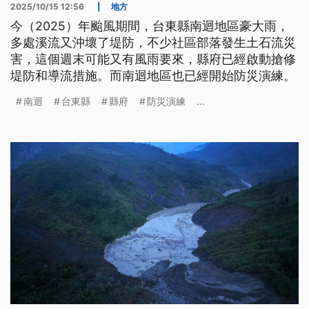
2025/10/15 12:56
|
地方
今（2025）年颱風期間，台東縣南迴地區豪大雨，
多處溪流又沖壞了堤防，不少社區部落發生土石流災
害，這個週末可能又有風雨要來，縣府已經啟動搶修
堤防和導流措施。而南迴地區也已經開始防災演練。
南迴
台東縣
縣府
防災演練
...