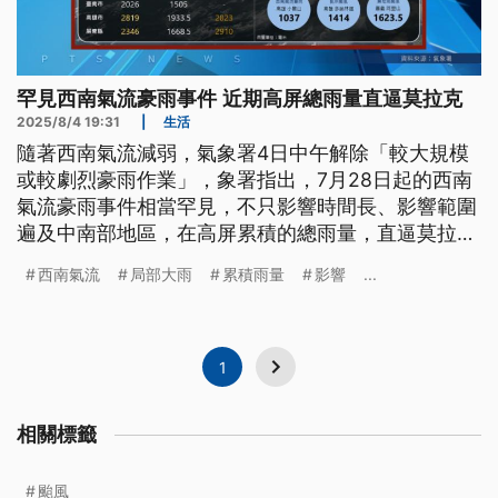
罕見西南氣流豪雨事件 近期高屏總雨量直逼莫拉克
2025/8/4 19:31
|
生活
隨著西南氣流減弱，氣象署4日中午解除「較大規模
或較劇烈豪雨作業」，象署指出，7月28日起的西南
氣流豪雨事件相當罕見，不只影響時間長、影響範圍
遍及中南部地區，在高屏累積的總雨量，直逼莫拉克
風災，更是28年來，首次連續7天都出現豪雨或豪雨
西南氣流
局部大雨
累積雨量
影響
...
等級以上的降雨。
1
相關標籤
颱風