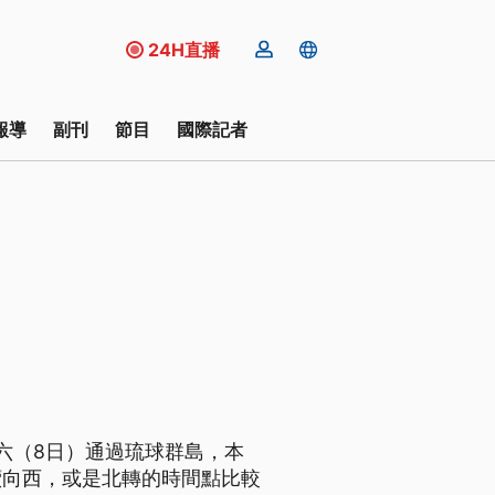
24H直播
報導
副刊
節目
國際記者
六（8日）通過琉球群島，本
續向西，或是北轉的時間點比較