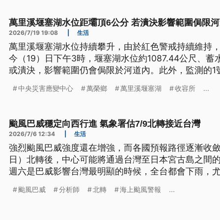
萬里溪堰塞湖水位距壩頂6公分 若潰決影響範圍侷限
2026/7/19 19:08
|
生活
萬里溪堰塞湖水位持續攀升，由於紅色警戒持續維持
今（19）日下午3時，堰塞湖水位約1087.44公尺、蓄
或潰決，影響範圍仍會侷限於河道內。此外，監測的1
常，經過專家判讀，證實沒有發生溢流，未來先以2號
中央災害應變中心
萬榮鄉
萬里溪堰塞湖
收容所
...
颱風巴威穩定向西行進 氣象署估7/9北轉接近台灣
2026/7/6 12:34
|
生活
強烈颱風巴威強度還在增強，而各國預報路徑逐漸收斂
日）北轉後，中心可能將通過台灣至日本宮古島之間
週六是巴威影響台灣最明顯的時候，全台都會下雨，
以北山區也要留意豪雨等級以上降雨。
颱風巴威
分析師
北轉
海上颱風警報
...