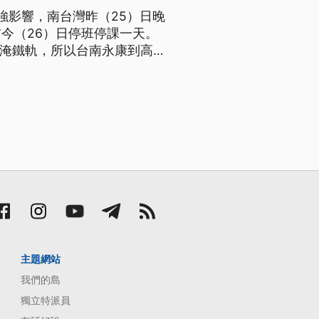
強影響，南台灣昨（25）日晚
今（26）日停班停課一天。
水淹鐵軌，所以台南永康到高雄
停，南區一棟公寓大樓水灌進地
議員質疑是水閘門的問題，水利
主題網站
我們的島
獨立特派員