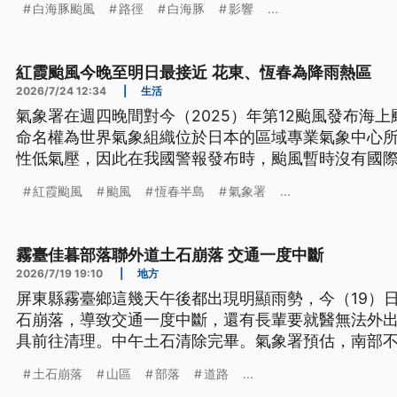
白海豚颱風
路徑
白海豚
影響
...
紅霞颱風今晚至明日最接近 花東、恆春為降雨熱區
2026/7/24 12:34
|
生活
氣象署在週四晚間對今（2025）年第12颱風發布海
命名權為世界氣象組織位於日本的區域專業氣象中心
性低氣壓，因此在我國警報發布時，颱風暫時沒有國
域中心升格颱風，我方也將無命名颱風正名為紅霞颱
紅霞颱風
颱風
恆春半島
氣象署
...
（24）日晚間到明日相對最接近台灣，花東和恆春半
霧臺佳暮部落聯外道土石崩落 交通一度中斷
2026/7/19 19:10
|
地方
屏東縣霧臺鄉這幾天午後都出現明顯雨勢，今（19）
石崩落，導致交通一度中斷，還有長輩要就醫無法外
具前往清理。中午土石清除完畢。氣象署預估，南部
週一。
土石崩落
山區
部落
道路
...