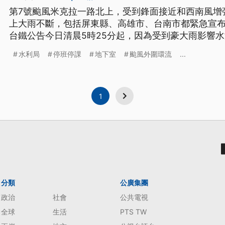
第7號颱風米克拉一路北上，受到鋒面接近和西南風增
上大雨不斷，包括屏東縣、高雄市、台南市都緊急宣布
台鐵公告今日清晨5時25分起，因為受到豪大雨影響
岡山雙線都暫時停駛。而昨日在台南就因為雨下個不
水利局
停班停課
地下室
颱風外圍環流
...
下室，十多台機車當場滅頂，住戶欲哭無淚，里長和
局長也趕到現場了解，坦言有疏失。
1
分類
公廣集團
政治
社會
公共電視
全球
生活
PTS TW