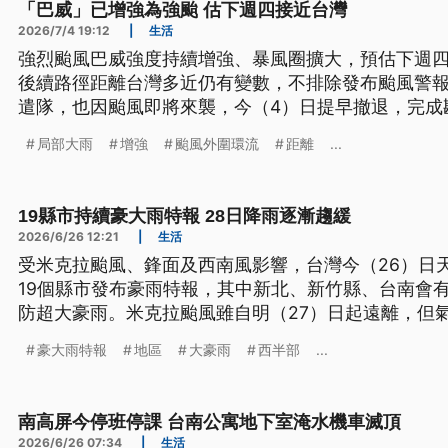
「巴威」已增強為強颱 估下週四接近台灣
2026/7/4 19:12
|
生活
強烈颱風巴威強度持續增強、暴風圈擴大，預估下週四
後續路徑距離台灣多近仍有變數，不排除發布颱風警
遣隊，也因颱風即將來襲，今（4）日提早撤退，完成
局部大雨
增強
颱風外圍環流
距離
...
19縣市持續豪大雨特報 28日降雨逐漸趨緩
2026/6/26 12:21
|
生活
受米克拉颱風、鋒面及西南風影響，台灣今（26）日
19個縣市發布豪雨特報，其中新北、新竹縣、台南會
防超大豪雨。米克拉颱風雖自明（27）日起遠離，但
恢復為多雲到晴天氣。
豪大雨特報
地區
大豪雨
西半部
...
南高屏今停班停課 台南公寓地下室淹水機車滅頂
2026/6/26 07:34
|
生活