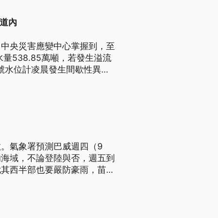
河道內
，中央災害應變中心掌握到，至
水量538.85萬噸，若發生溢流
號水位計凌晨發生間歇性異
水位計的監測數據為主。
。氣象署預測巴威週四（9
的海域，不論登陸與否，週五到
尤其西半部也要嚴防豪雨，苗栗