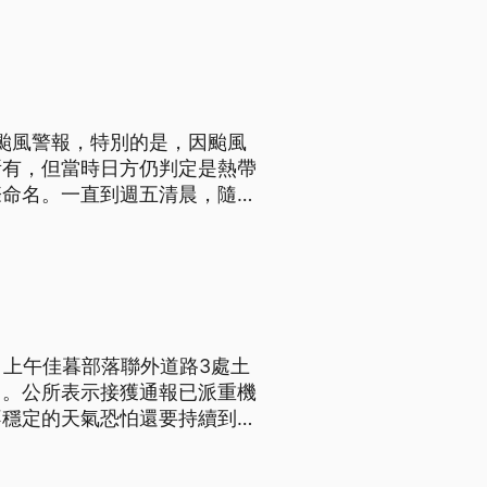
上颱風警報，特別的是，因颱風
所有，但當時日方仍判定是熱帶
際命名。一直到週五清晨，隨區
風。氣象署指出，颱風將在今
島將是降雨熱區。
日上午佳暮部落聯外道路3處土
出。公所表示接獲通報已派重機
不穩定的天氣恐怕還要持續到下