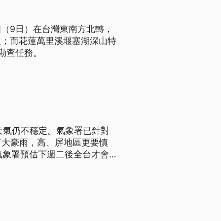
（9日）在台灣東南方北轉，
報；而花蓮萬里溪堰塞湖深山特
勘查任務。
天氣仍不穩定。氣象署已針對
有大豪雨，高、屏地區更要慎
氣象署預估下週二後全台才會