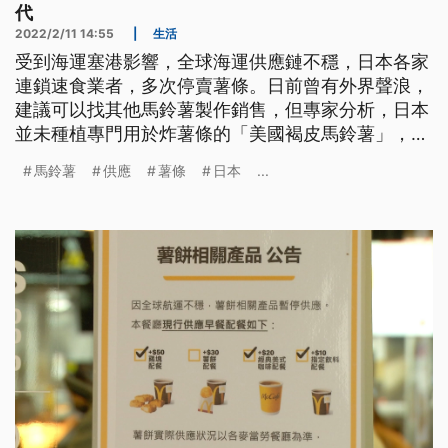
代
2022/2/11 14:55
|
生活
受到海運塞港影響，全球海運供應鏈不穩，日本各家
連鎖速食業者，多次停賣薯條。日前曾有外界聲浪，
建議可以找其他馬鈴薯製作銷售，但專家分析，日本
並未種植專門用於炸薯條的「美國褐皮馬鈴薯」，很
難以其他品種馬鈴薯取代。
馬鈴薯
供應
薯條
日本
...