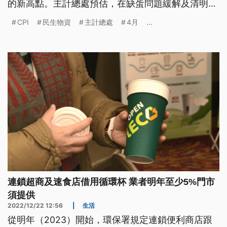
的新高點。主計總處預估，在缺蛋問題緩解及清明節
過後豬肉價格回穩，再加上去年高基期因素，5月CPI
CPI
民生物資
主計總處
4月
...
漲幅應該會比4月縮小。
連鎖超商及速食店借用循環杯 業者明年至少5%門市
須提供
2022/12/22 12:56
|
生活
從明年（2023）開始，環保署規定連鎖便利商店跟