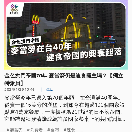
金色拱門帝國70年 麥當勞仍是速食霸主嗎？【獨立
特派員】
2024/4/29 10:46
|
生活
麥當勞今年已邁入第70個年頭，在台灣滿40周年。
從賣一個15美分的漢堡，到如今在超過100個國家設
點逾4萬家餐廳，一度被稱為20世紀的日不落帝國。
它能跨越種族藩籬成為許多國家餐桌上的共同記憶，
從單純的餐飲選擇到生活文化的認同，從一家餐廳變
麥當勞
消費者
台灣
速食
...