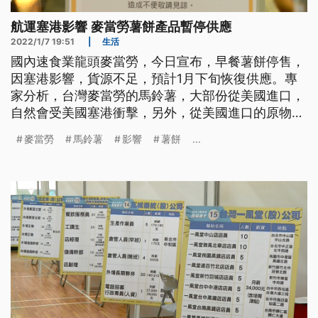
航運塞港影響 麥當勞薯餅產品暫停供應
2022/1/7 19:51
|
生活
國內速食業龍頭麥當勞，今日宣布，早餐薯餅停售，
因塞港影響，貨源不足，預計1月下旬恢復供應。專
家分析，台灣麥當勞的馬鈴薯，大部份從美國進口，
自然會受美國塞港衝擊，另外，從美國進口的原物
料，包括玉米、大豆、小麥，以及少部份肉品，恐怕
麥當勞
馬鈴薯
影響
薯餅
...
也會受影響。