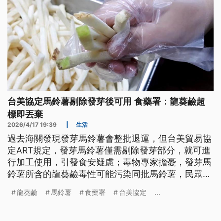
台美協定馬鈴薯剔除發芽後可用 食藥署：龍葵鹼超
標即丟棄
2026/4/17 19:39
|
生活
過去海關發現發芽馬鈴薯會整批退運，但台美貿易協
定ART規定，發芽馬鈴薯僅需剔除發芽部分，就可進
行加工使用，引發食安疑慮；毒物專家擔憂，發芽馬
鈴薯所含的龍葵鹼毒性可能污染同批馬鈴薯，民眾若
不慎誤食、攝取過量，恐怕有中毒致命風險。食藥署
龍葵鹼
馬鈴薯
食藥署
台美協定
...
則強調，若發現馬鈴薯有腐敗或龍葵鹼含量超標，就
會整顆丟棄，不會進入後續加工。