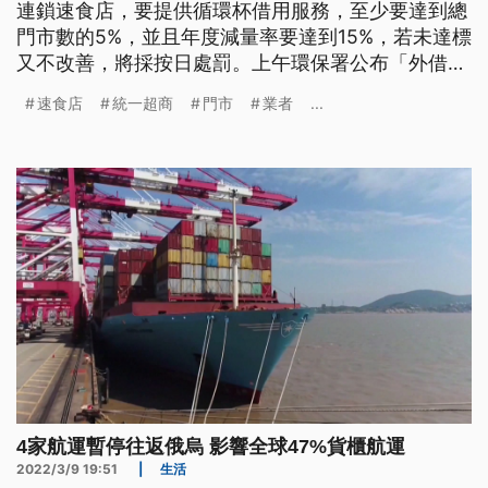
連鎖速食店，要提供循環杯借用服務，至少要達到總
門市數的5%，並且年度減量率要達到15%，若未達標
又不改善，將採按日處罰。上午環保署公布「外借杯
良好服務標誌」，包括7-11、肯德基、麥當勞與摩
速食店
統一超商
門市
業者
...
斯，都已獲得標誌。
4家航運暫停往返俄烏 影響全球47%貨櫃航運
2022/3/9 19:51
|
生活