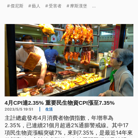
這並不是個好方法。
傑尼斯
藝人
受害者
摩斯漢堡
...
4月CPI達2.35% 重要民生物資CPI漲至7.35%
2023/5/5 19:51
|
生活
主計總處發布4月消費者物價指數，年增率為
2.35%，已連續21個月超過2%通膨警戒線。其中17
項民生物資漲幅突破7%，來到7.35%，是最近14年來