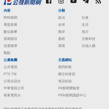
內容
分類
即時新聞
政治
社會
專題策展
全球
生活
數位敘事
兩岸
地方
當期節目
產經
文教科技
深度報導
環境
社福人權
觀點
公廣集團
主題網站
公共電視
我們的島
PTS TW
獨立特派員
公視台語台
有話好說
中華電視公司
P#新聞實驗室
客家電視台
PNN新聞議題中心
關於我們
更正啟事
最新消息
服務條款
隱私權保護政策