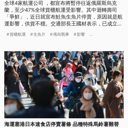
全球4家航運公司 ，都宣布將暫停往返俄羅斯烏克
蘭，至少47%全球貨櫃航運受影響。其中迴轉壽司
「爭鮮」，近日就宣布鮭魚生魚片停賣，原因就是航
運影響，供貨不穩。交通部長王國材表示，已成立跨
部會平台，如果國內物資受影響，將透過平台進行平
貨櫃航運
生魚片
俄烏戰事
影響
...
穩價格、分配艙位等。
海運塞港日本速食店停賣薯條 品種特殊馬鈴薯難替