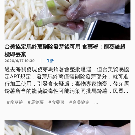
台美協定馬鈴薯剔除發芽後可用 食藥署：龍葵鹼超
標即丟棄
2026/4/17 19:39
|
生活
過去海關發現發芽馬鈴薯會整批退運，但台美貿易協
定ART規定，發芽馬鈴薯僅需剔除發芽部分，就可進
行加工使用，引發食安疑慮；毒物專家擔憂，發芽馬
鈴薯所含的龍葵鹼毒性可能污染同批馬鈴薯，民眾若
不慎誤食、攝取過量，恐怕有中毒致命風險。食藥署
龍葵鹼
馬鈴薯
食藥署
台美協定
...
則強調，若發現馬鈴薯有腐敗或龍葵鹼含量超標，就
會整顆丟棄，不會進入後續加工。