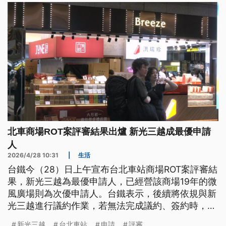
北車商場ROT案評審結果出爐 新光三越成最優申請
人
2026/4/28 10:31
|
生活
台鐵今（28）日上午宣布台北車站商場ROT案評審結
果，新光三越為最優申請人，已經營該商場19年的微
風廣場則為次優申請人。台鐵表示，後續將依規與新
光三越進行議約作業，若無法完成議約、簽約時，會
通知微風廣場遞補。
新光三越
台北車站
申請
評審
...