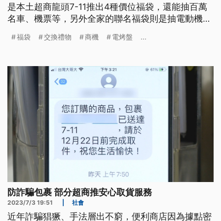
是本土超商龍頭7-11推出4種價位福袋，還能抽百萬
名車、機票等，另外全家的聯名福袋則是抽電動機車
等，美式賣場好市多也推出限時7天黑五優惠，吸引
福袋
交換禮物
商機
電烤盤
...
大批民眾排隊搶便宜。
防詐騙包裹 部分超商推安心取貨服務
2023/7/3 19:51
|
社會
近年詐騙猖獗、手法層出不窮，便利商店因為據點密