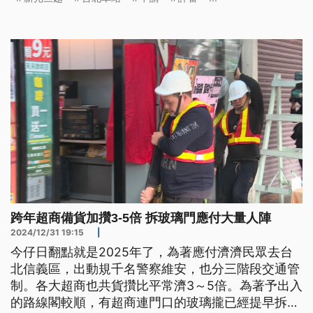
跨年超商備貨加攢3-5倍 拆玻璃門應付大量人陣
2024/12/31 19:15
|
今仔日翻點就是2025年了，為著應付濟濟民眾去台
北信義區，出動規千名警察維安，也分三階段交通管
制。各大超商也共貨攢比平常濟3～5倍。為著予出入
的路線閣較順，有超商連門口的玻璃攏已經提早拆