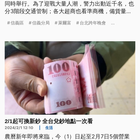
同時舉行。為了迎戰大量人潮，警力出動近千名，也
分3階段交通管制；各大超商也看準商機，備貨量比
平常多3到5倍，為了縮短民眾的排隊結帳時間，連門
信義區
信義分局
萊爾富
台北跨年晚會
...
口的玻璃都提早拆除。
2/1起可換新鈔 全台兌鈔地點一次看
2024/2/1 12:10
|
生活
農曆新年即將來臨，今（1）日起至2月7日5個營業