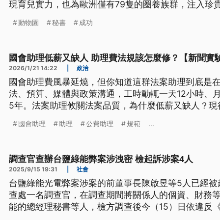
現育兒實力，也為歐洲僅有79隻的圈養族群，注入珍
動物園
秘書
成功
國會助理低薪又缺人 助理費法規該怎麼修？【新聞實
2026/1/21 14:22
|
政治
國會助理費風暴延燒，但你知道這群法案助理到底是
法、預算、媒體與政策溝通，工時動輒一天12小時、
5年。法案助理攸關法案品質，為什麼低薪又缺人？現
正《立法院組織法》能解決這些問題嗎？
國會助理
助理
公費助理
規範
...
調查官查辦台鹽綠能弊案涉洩密 檢起訴涉案4人
2025/9/15 19:31
|
社會
台鹽綠能光電弊案涉案的前董事長陳啟昱等5人已經被
查處一名調查官，在調查期間將關係人的個資、財務
能的總經理秘書等人，檢方調查後今（15）日依違反
洩漏國防以外秘密等罪嫌，起訴包含調查官等涉案4人