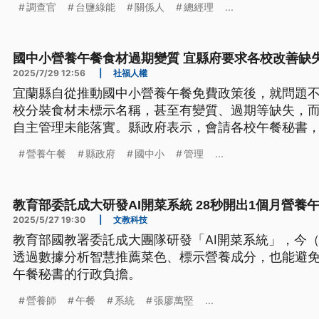
調查官
台鹽綠能
關係人
總經理
...
國中小營養午餐食材過期變質 宜縣府要求各校改善缺
2025/7/29 12:56
|
社福人權
宜蘭縣自從推動國中小營養午餐免費政策後，就問題
校分裝食材未標示名稱，甚至有變質、過期等缺失，而
自主管理未能落實。縣政府表示，會請各校午餐秘書，
養師也會做好輔導，改善缺失。
營養午餐
縣政府
國中小
管理
...
教育部委託成大研發AI開菜系統 28秒開出1個月營養
2025/5/27 19:30
|
文教科技
教育部國教署委託成大團隊研發「AI開菜系統」，今（
透過數據分析智慧推薦菜色、標示營養成分，也能避
午餐秘書的行政負擔。
營養師
午餐
系統
張廖萬堅
...