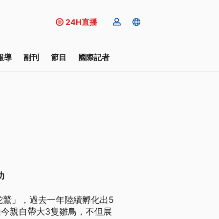
24H直播
報導
副刊
節目
國際記者
功
蛇鷲」，過去一年陸續孵化出5
今親自帶大3隻雛鳥，不但展