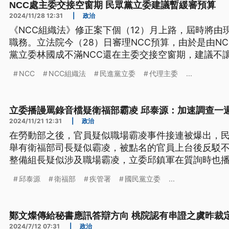
NCC處主委交接空窗期 民眾黨立委建議暫緩審預算
2024/11/28 12:31
|
政治
《NCC組織法》修正案下個（12）月上路，屆時將由
職務。立法院今（28）日審理NCC預算，由於是由N
黨立委林國成不滿NCC還在主委交接空窗期，建議不
委李昆澤質疑，NCC近年收到最多消費爭議就是通訊
NCC
NCC組織法
民進黨立委
代理主委
...
因為反映通訊品質，被威脅列入黑名單。
立委播謾罵錄音檔疑衛福部霸凌 邱泰源：加速調查一
2024/11/21 12:31
|
政治
在勞動部之後，官員疑似職場霸凌事件接連被爆出，
舉有衛福部司長疑似霸凌，被點名的官員上台後反駁
整備組長疑似涉及職場霸凌，立委邱鎮軍在質詢時也
調，已要求加速處理，調查報告預計下週四會出爐。
邱泰源
衛福部
疾管署
國民黨立委
...
鄭文燦傳給秘書應訊答辯方向 桃院認有串證之虞昨裁
2024/7/12 07:31
|
政治