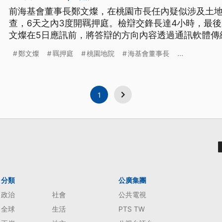
前海基會董事長鄭文燦，在桃園市長任內疑似涉及土
查，6天之內3度開羈押庭。檢辯交鋒長達4小時，最
文燦在5日應訊前，將答辯的方向內容透過通訊軟體傳
虞。民進黨廉政會開鍘，12日起停權3年，鄭文燦律師
鄭文燦
羈押庭
桃園地院
海基會董事長
...
1
分類
公廣集團
政治
社會
公共電視
全球
生活
PTS TW