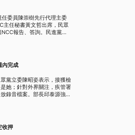
現任委員陳崇樹先行代理主委
CC主任秘書黃文哲出席，民眾
讓NCC報告、答詢。民進黨立
品質不佳，但卻有民眾陳情，
週內完成
民眾黨立委陳昭姿表示，接獲檢
不是她；針對外界關注，疾管署
播放錄音檔案。部長邱泰源強
定收押