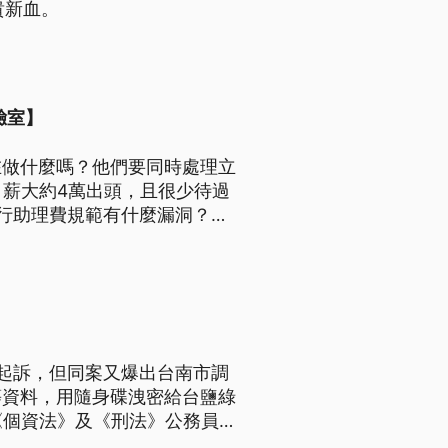
貴新血。
驗室】
在做什麼嗎？他們要同時處理立
月薪大約4萬出頭，且很少待過
行助理費規範有什麼漏洞？修
起訴，但同案又爆出台南市調
等資料，用隨身碟洩密給台鹽綠
《個資法》及《刑法》公務員
。