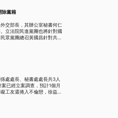
開除黨籍
任外交部長，其辦公室秘書何仁
籍。立法院民進黨團也將針對國
。民眾黨團總召黃國昌針對共諜
下台負責。
係處處長、秘書處處長共3人
2案已經立案調查，預計1個月
障礙工友還捲入不倫戀，徐益梁
傷害。