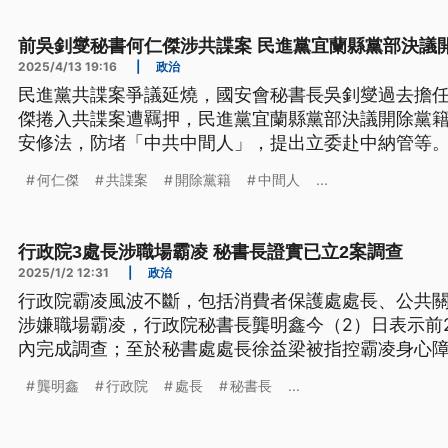
前吳釗燮秘書何仁傑涉共諜案 民進黨宜蘭縣黨部決議
2025/4/13 19:16
|
政治
民進黨共諜案爭議延燒，國安會秘書長吳釗燮過去擔
傑捲入共諜案遭羈押，民進黨宜蘭縣黨部決議開除黨
安修法，防堵「中共中間人」，提出立委赴中納管等
案，批評綠營才是中共同路人的大本營，要求吳釗燮
何仁傑
共諜案
開除黨籍
中間人
...
行政院3處長涉職場霸凌 秘書長證實已立2案調查
2025/1/2 12:31
|
政治
行政院霸凌風波不斷，包括消費者保護處處長、公共關
涉嫌職場霸凌，行政院秘書長龔明鑫今（2）日表示前
內完成調查；至於秘書處處長徐益梁被指控霸凌身心
否認發生不倫戀，強調不符事實，對家人、同仁造成
龔明鑫
行政院
處長
秘書長
...