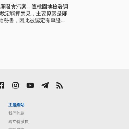
地開發貪污案，遭桃園地檢署調
後裁定羈押禁見，主要原因是鄭
給秘書，因此被認定有串證之
則在昨晚9時火速提出抗告。
主題網站
我們的島
獨立特派員