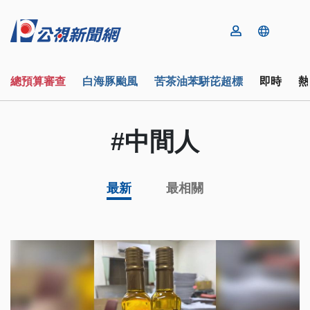
總預算審查
白海豚颱風
苦茶油苯駢芘超標
即時
熱
#中間人
最新
最相關