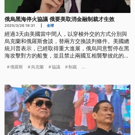
俄烏黑海停火協議 俄要美取消金融制裁才生效
2025/3/26 19:31
|
全球
經過3天由美國當中間人，以穿梭外交的方式分別與
烏克蘭和俄羅斯會談，替兩方交換談判條件。美國總
統川普表示，已經取得重大進展，俄烏同意暫停在黑
海攻擊對方的船隻，並且禁止兩國互相襲擊彼此的能
源設施。只是俄羅斯方面，提出更多取消制裁方案才
俄羅斯
烏克蘭
協議
制裁
...
能達成協議，烏克蘭人民則是完全不信任俄羅斯會停
火，表示他們需要更多軍事武器才能自保。