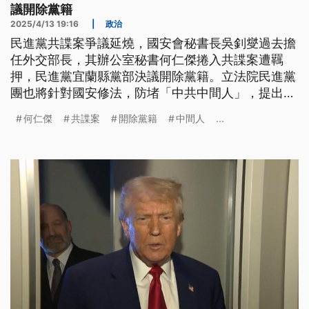
議開除黨籍
2025/4/13 19:16
|
政治
民進黨共諜案爭議延燒，國安會秘書長吳釗燮過去擔
任外交部長，其辦公室秘書何仁傑捲入共諜案遭羈
押，民進黨宜蘭縣黨部決議開除黨籍。立法院民進黨
團也將針對國安修法，防堵「中共中間人」，提出立
委赴中納管等。民眾黨團總召黃國昌針對共諜案，批
何仁傑
共諜案
開除黨籍
中間人
...
評綠營才是中共同路人的大本營，要求吳釗燮下台負
責。