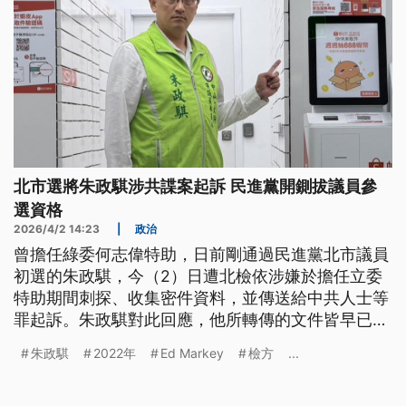
北市選將朱政騏涉共諜案起訴 民進黨開鍘拔議員參
選資格
2026/4/2 14:23
|
政治
曾擔任綠委何志偉特助，日前剛通過民進黨北市議員
初選的朱政騏，今（2）日遭北檢依涉嫌於擔任立委
特助期間刺探、收集密件資料，並傳送給中共人士等
罪起訴。朱政騏對此回應，他所轉傳的文件皆早已在
媒體上曝光，並無洩密問題。民進黨中央則發布聲明
朱政騏
2022年
Ed Markey
檢方
...
指出，針對朱政騏剛通過台北市議員黨內初選，後續
將報中執會不予提名。