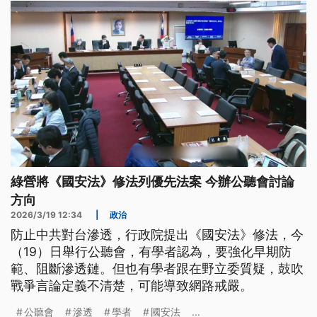
綠營將《國安法》修法列優先法案 今辦公聽會討論
方向
2026/3/19 12:34
|
政治
防止中共對台滲透，行政院提出《國安法》修法，今
（19）日舉行公聽會，有學者認為，要強化早期防
範、阻斷滲透鏈。但也有學者跟在野立委質疑，鼓吹
戰爭言論定義不清楚，可能導致網路戒嚴。
公聽會
滲透
學者
國安法
...