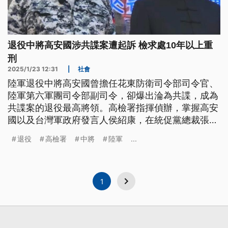
退役中將高安國涉共諜案遭起訴 檢求處10年以上重
刑
2025/1/23 12:31
|
社會
陸軍退役中將高安國曾擔任花東防衛司令部司令官、
陸軍第六軍團司令部副司令，卻爆出淪為共諜，成為
共諜案的退役最高將領。高檢署指揮偵辦，掌握高安
國以及台灣軍政府發言人侯紹康，在統促黨總裁張安
樂引薦下進出中國、被中共吸收，協助在台發展武裝
退役
高檢署
中將
陸軍
...
組織。高檢依涉犯《國安法》起訴6人，高安國更被
求處10年以上重刑；國防部嚴厲譴責，清查沒有現役
官兵涉案，也沒有重大的國防機密資訊外洩。
1