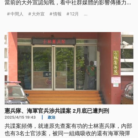
當前的大外宣認知戰，看中社群媒體的影響傳播力，
目的就是要擾亂民心。
中間人
大外宣
情報
12月
...
憲兵隊、海軍官兵涉共諜案 2月底已遭判刑
2025/4/15 19:43
|
政治
共諜案頻傳，就連原先查案有功的士林憲兵隊，內部
也有3名士官涉案，被同一組織吸收的還有海軍飛彈