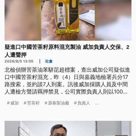
疑進口中國苦茶籽原料混充製油 威加負責人交保、2
人遭聲押
2026/8/5 13:05
|
社會
北檢偵辦苦茶油苯駢芘超標案，查出威加公司疑似進
口中國苦茶籽混充，昨（4）日與嘉義地檢署兵分17
路搜索，並約談7人到案。訊後威加採購人員及中間
人遭檢方聲請羈押禁見，公司實際負責人則以100萬
元交保。
威加
苦茶籽
源春製油廠
負責人
...