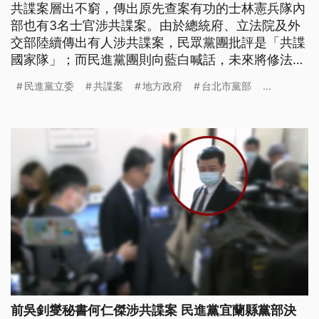
共諜案層出不窮，傳出原先查案有功的士林憲兵隊內
部也有3名士官涉共諜案。由於總統府、立法院及外
交部陸續傳出有人涉共諜案，民眾黨團批評是「共諜
國家隊」；而民進黨團則向藍白喊話，未來將修法強
化保護機密，希望在野不要阻擋。
民進黨立委
共諜案
地方政府
台北市黨部
...
前吳釗燮秘書何仁傑涉共諜案 民進黨宜蘭縣黨部決