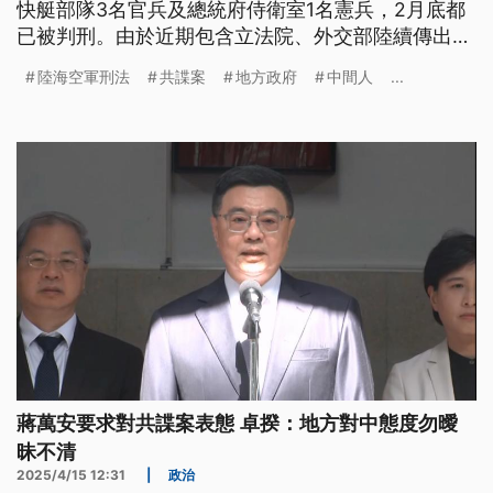
快艇部隊3名官兵及總統府侍衛室1名憲兵，2月底都
已被判刑。由於近期包含立法院、外交部陸續傳出有
人涉共諜案，民眾黨團批評是共諜國家隊，但民進黨
陸海空軍刑法
共諜案
地方政府
中間人
...
團則向藍白喊話，未來將修法強化保護機密，希望在
野不要阻擋。
蔣萬安要求對共諜案表態 卓揆：地方對中態度勿曖
昧不清
2025/4/15 12:31
|
政治