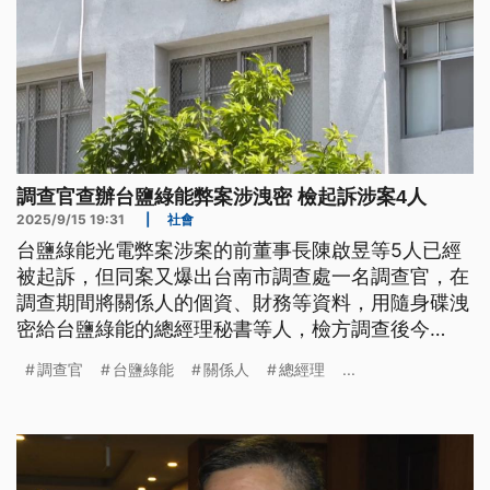
調查官查辦台鹽綠能弊案涉洩密 檢起訴涉案4人
2025/9/15 19:31
|
社會
台鹽綠能光電弊案涉案的前董事長陳啟昱等5人已經
被起訴，但同案又爆出台南市調查處一名調查官，在
調查期間將關係人的個資、財務等資料，用隨身碟洩
密給台鹽綠能的總經理秘書等人，檢方調查後今
（15）日依違反《個資法》及《刑法》公務員洩漏國
調查官
台鹽綠能
關係人
總經理
...
防以外秘密等罪嫌，起訴包含調查官等涉案4人。