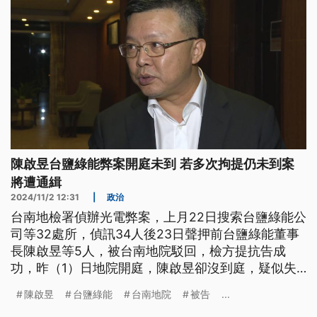
陳啟昱台鹽綠能弊案開庭未到 若多次拘提仍未到案
將遭通緝
2024/11/2 12:31
|
政治
台南地檢署偵辦光電弊案，上月22日搜索台鹽綠能公
司等32處所，偵訊34人後23日聲押前台鹽綠能董事
長陳啟昱等5人，被台南地院駁回，檢方提抗告成
功，昨（1）日地院開庭，陳啟昱卻沒到庭，疑似失
聯，橋頭地檢署證實接到台南通知，已開拘票請警方
陳啟昱
台鹽綠能
台南地院
被告
...
執行拘提，若人到案將直接送台南地院歸案。