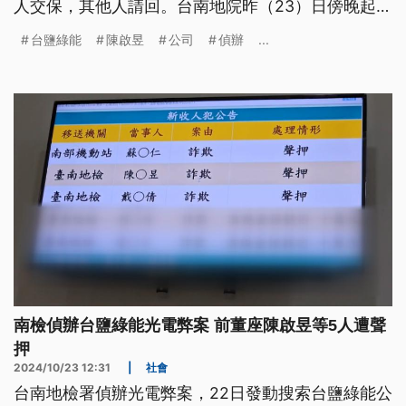
人交保，其他人請回。台南地院昨（23）日傍晚起召
開羈押庭，經過長達7個半小時訊問，今日清晨4時
台鹽綠能
陳啟昱
公司
偵辦
...
30分裁定駁回，陳啟昱等5人當庭釋放，南檢若不服
裁定，可提起抗告。
南檢偵辦台鹽綠能光電弊案 前董座陳啟昱等5人遭聲
押
2024/10/23 12:31
|
社會
台南地檢署偵辦光電弊案，22日發動搜索台鹽綠能公