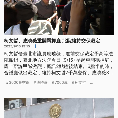
柯文哲、應曉薇重開羈押庭 北院維持交保裁定
2025/9/15 19:15
|
柯文哲佮臺北市議員應曉薇，進前交保裁定予高等法
院撤銷，臺北地方法院今日 (9/15) 早起重開羈押庭，
庭上辯論甲誠激烈，庭訊2點鐘後結束。6點半的時，
合議庭做出裁定，維持柯文哲7千萬交保、應曉薇3千
萬交保。另外，民眾黨頂個 (8) 月發起「司法行
3000萬交保
應曉薇
7000萬
柯文哲
...
讀」，過程當中和警方起衝突，黃國昌予人指控犯
《集會遊行法》，警方通知早起10點說明，煞因為人
無來，警方會共函送北檢偵辦。（新聞標題、導言為
台語文）