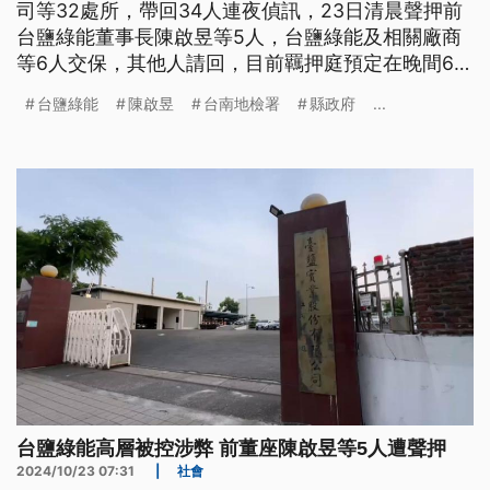
司等32處所，帶回34人連夜偵訊，23日清晨聲押前
台鹽綠能董事長陳啟昱等5人，台鹽綠能及相關廠商
等6人交保，其他人請回，目前羈押庭預定在晚間6時
30分開庭。
台鹽綠能
陳啟昱
台南地檢署
縣政府
...
台鹽綠能高層被控涉弊 前董座陳啟昱等5人遭聲押
2024/10/23 07:31
|
社會