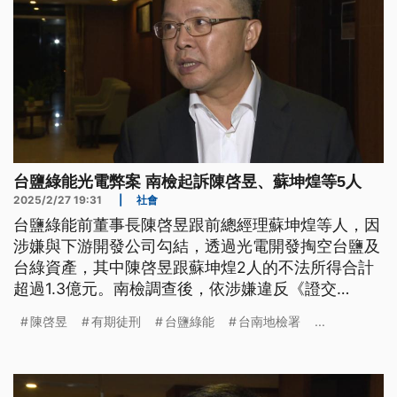
台鹽綠能光電弊案 南檢起訴陳啓昱、蘇坤煌等5人
2025/2/27 19:31
|
社會
台鹽綠能前董事長陳啓昱跟前總經理蘇坤煌等人，因
涉嫌與下游開發公司勾結，透過光電開發掏空台鹽及
台綠資產，其中陳啓昱跟蘇坤煌2人的不法所得合計
超過1.3億元。南檢調查後，依涉嫌違反《證交
法》、《公司法》等起訴，陳啓昱被求處12年有期徒
陳啓昱
有期徒刑
台鹽綠能
台南地檢署
...
刑、蘇坤煌則是10年有期徒刑。