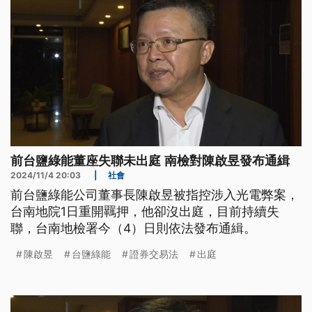
前台鹽綠能董座失聯未出庭 南檢對陳啟昱發布通緝
2024/11/4 20:03
|
社會
前台鹽綠能公司董事長陳啟昱被指控涉入光電弊案，
台南地院1日重開羈押，他卻沒出庭，目前持續失
聯，台南地檢署今（4）日則依法發布通緝。
陳啟昱
台鹽綠能
證券交易法
出庭