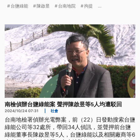
歸案。
台鹽綠能
陳啟昱
台南地院
拘提
...
南檢偵辦台鹽綠能案 聲押陳啟昱等5人均遭駁回
2024/10/24 07:31
|
社會
台南地檢署偵辦光電弊案，前（22）日發動搜索台鹽
綠能公司等32處所，帶回34人偵訊，並聲押前台鹽
綠能董事長陳啟昱等5人，台鹽綠能以及相關廠商等6