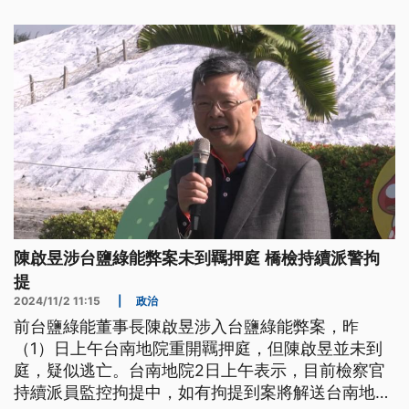
陳啟昱涉台鹽綠能弊案未到羈押庭 橋檢持續派警拘
提
2024/11/2 11:15
|
政治
前台鹽綠能董事長陳啟昱涉入台鹽綠能弊案，昨
（1）日上午台南地院重開羈押庭，但陳啟昱並未到
庭，疑似逃亡。台南地院2日上午表示，目前檢察官
持續派員監控拘提中，如有拘提到案將解送台南地院