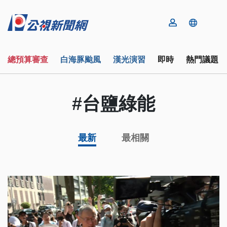
總預算審查
白海豚颱風
漢光演習
即時
熱門議題
#台鹽綠能
最新
最相關