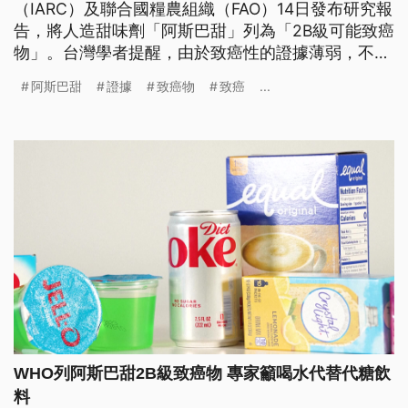
（IARC）及聯合國糧農組織（FAO）14日發布研究報
告，將人造甜味劑「阿斯巴甜」列為「2B級可能致癌
物」。台灣學者提醒，由於致癌性的證據薄弱，不需
過於恐慌食品中添加的阿斯巴甜，但也毋須將其視為
阿斯巴甜
證據
致癌物
致癌
...
保健品。
WHO列阿斯巴甜2B級致癌物 專家籲喝水代替代糖飲
料