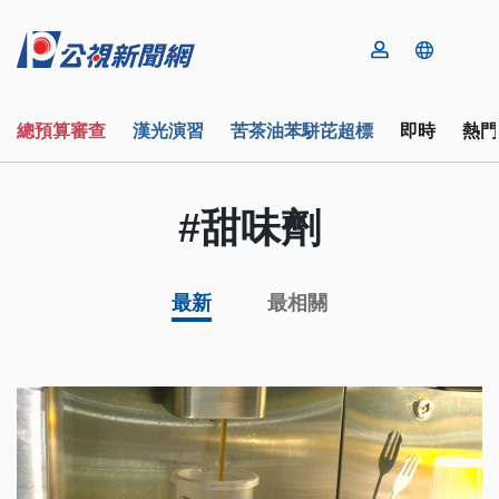
總預算審查
漢光演習
苦茶油苯駢芘超標
即時
熱門
#甜味劑
最新
最相關