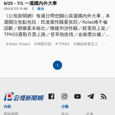
6/25 - 7/1 一週國內外大事
2023/7/2 11:48
|
政治
《公視新聞網》每週日帶您關心當週國內外大事，本
週關注焦點包括：民進黨性騷案挨罰／Kolas捲不倫
請辭／餵藥案未檢出／陳建州涉性騷／鏡電視上架／
TPASS通勤月票上路／登革熱疫情／金曲獎出爐／法
國警槍殺非裔少年／瓦格納結束兵變／加國野火空
Kolas Yotaka
阿斯巴甜
TPASS
總統府發言人
...
污。
1
內容
分類
即時新聞
政治
社會