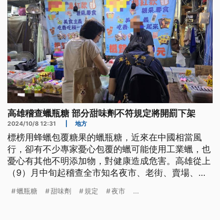
高雄稽查蠟瓶糖 部分甜味劑不符規定將開罰下架
2024/10/8 12:31
|
地方
標榜用蜂蠟包覆糖果的蠟瓶糖，近來在中國相當風
行，卻有不少專家憂心包覆的蠟可能使用工業蠟，也
憂心有其他不明添加物，對健康造成危害。高雄從上
（9）月中旬起稽查全市知名夜市、老街、賣場、東
南亞食品雜貨店及實體網購商，發現仁武八卦、大社
蠟瓶糖
甜味劑
規定
夜市
...
夜市都有業者賣蠟瓶糖，進一步抽檢也發現，銷售的
蠟瓶糖甜味劑不符合規定，將依違反《食安法》裁
罰，也要求下架銷毀。