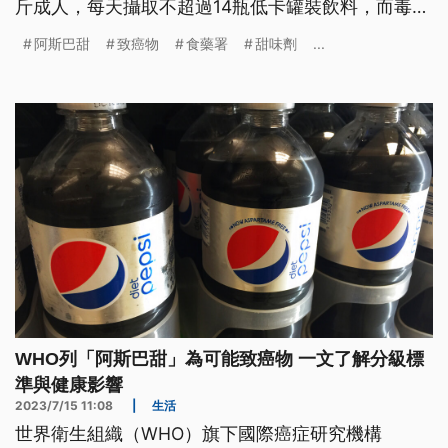
斤成人，每天攝取不超過14瓶低卡罐裝飲料，而毒物
科醫師則警告，苯酮尿症、孕婦及幼兒，最好不要食
阿斯巴甜
致癌物
食藥署
甜味劑
...
用阿斯巴甜。
WHO列「阿斯巴甜」為可能致癌物 一文了解分級標
準與健康影響
2023/7/15 11:08
|
生活
世界衛生組織（WHO）旗下國際癌症研究機構