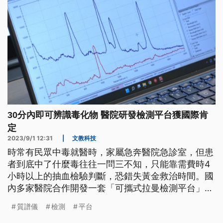
30分內即可辨識毒化物 醫院研發檢測平台獲國際肯
定
2023/9/1 12:31
|
文教科技
時常有民眾中毒就醫時，家屬急奔醫院急診室，但患
者到底中了什麼毒往往一問三不知，只能靠需費時4
小時以上的抽血檢驗判斷，恐錯失黃金救治時間。國
內多家醫院合作開發一套「可攜式拉曼檢測平台」，
就像快篩一樣，只需半小時內就能分析出毒化物。
質譜儀
檢測
平台