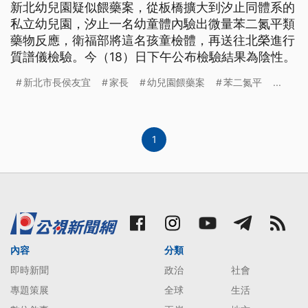
新北幼兒園疑似餵藥案，從板橋擴大到汐止同體系的
私立幼兒園，汐止一名幼童體內驗出微量苯二氮平類
藥物反應，衛福部將這名孩童檢體，再送往北榮進行
質譜儀檢驗。今（18）日下午公布檢驗結果為陰性。
新北市長侯友宜
家長
幼兒園餵藥案
苯二氮平
...
1
內容
分類
即時新聞
政治
社會
專題策展
全球
生活