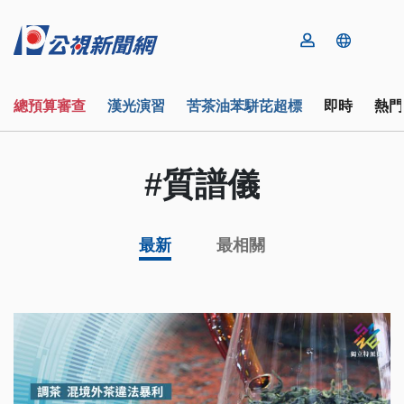
總預算審查
漢光演習
苦茶油苯駢芘超標
即時
熱門
#質譜儀
最新
最相關