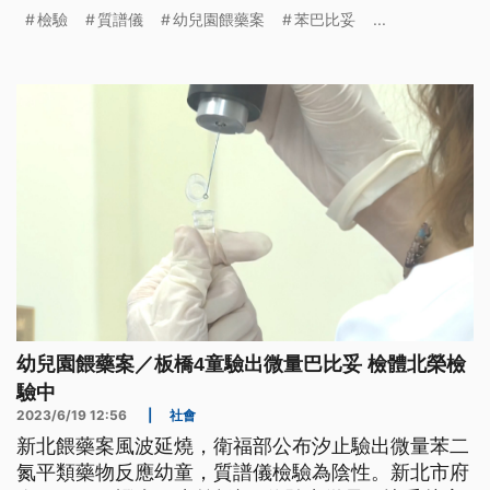
的16人，有1人為臨界值，將送質譜儀檢驗。幼教團
檢驗
質譜儀
幼兒園餵藥案
苯巴比妥
...
體發出聲明，呼籲教保員停止餵藥，待釐清事實後，
再逐步恢復協助餵藥服務。
幼兒園餵藥案／板橋4童驗出微量巴比妥 檢體北榮檢
驗中
2023/6/19 12:56
|
社會
新北餵藥案風波延燒，衛福部公布汐止驗出微量苯二
氮平類藥物反應幼童，質譜儀檢驗為陰性。新北市府