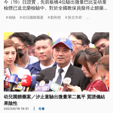
今（19）日證實，先前板橋4位驗出微量巴比妥幼童
檢體已送北榮檢驗中。對於全國教保員擬停止餵藥服
務，副市長劉和然強調，不要讓假訊息破壞親師生信
檢驗
幼兒園餵藥案
劉和然
新北市府
...
任。行政院長陳建仁則表示，政院已成立跨部會小組
確定所有的檢驗標準，努力穩住幼托體系。
幼兒園餵藥案／汐止童驗出微量苯二氮平 質譜儀結
果陰性
2023/6/18 19:31
|
社會