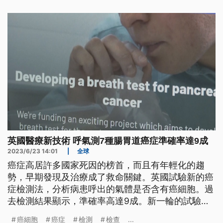
英國醫療新技術 呼氣測7種腸胃道癌症準確率達9成
2023/6/23 14:01
|
全球
癌症高居許多國家死因的榜首，而且有年輕化的趨
勢，早期發現及治療成了救命關鍵。英國試驗新的癌
症檢測法，分析病患呼出的氣體是否含有癌細胞。過
去檢測結果顯示，準確率高達9成。新一輪的試驗將
用在檢測包括胰臟癌、食道癌等7種腸胃道癌症。
癌細胞
癌症
檢測
檢查
...