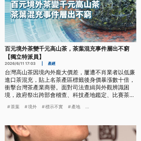
百元境外茶變千元高山茶，茶葉混充事件層出不窮
【獨立特派員】
2026/6/11 17:03
|
產經
台灣高山茶因境內外龐大價差，屢遭不肖業者以低廉
進口茶混充，貼上名茶產區標籤後身價暴漲數十倍，
衝擊台灣茶產業商譽。面對司法查緝與外觀辨識困
境，政府祭出跨部會稽查、科技產地鑑定、比賽茶切
結及強制溯源等防堵四招。然而，檢驗時效、合規成
茶葉
境外
標示不實
產地
...
本與產業鏈透明度仍面臨拉鋸。