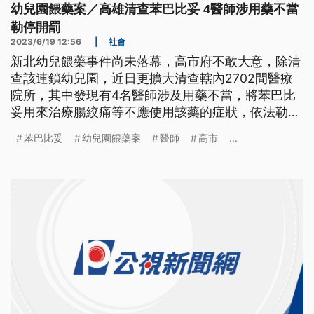
幼兒園餵藥案／高雄清查苯巴比妥 4醫師涉用藥不當
勒停開罰
2023/6/19 12:56
|
社會
新北幼兒餵藥事件尚未落幕，高市府不敢大意，除清
查該連鎖幼兒園，近日更擴大清查轄內2702間醫療
院所，其中發現有4名醫師涉及用藥不當，將苯巴比
妥用來治療腸絞痛等不應使用該藥的症狀，依法勒令
停業併科11到33萬罰鍰。台南市也提供免費採檢、明
苯巴比妥
幼兒園餵藥案
醫師
高市
...
定託藥SOP，希望建立親師信任關係。