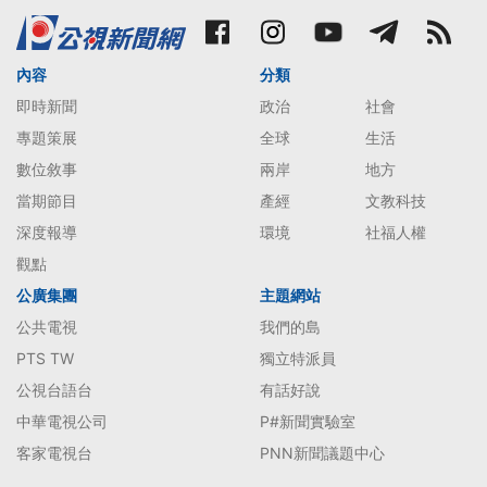
內容
分類
即時新聞
政治
社會
專題策展
全球
生活
數位敘事
兩岸
地方
當期節目
產經
文教科技
深度報導
環境
社福人權
觀點
公廣集團
主題網站
公共電視
我們的島
PTS TW
獨立特派員
公視台語台
有話好說
中華電視公司
P#新聞實驗室
客家電視台
PNN新聞議題中心