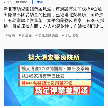
2023/6/19 19:51
|
生活
新北市幼兒園餵藥案風波，市府證實先前板橋4位驗
出微量巴比妥幼童的檢體，已經送北榮檢驗。至於汐
止有幼童驗出微量苯二氮平類藥物反應案，有80人採
檢，目前尿檢方面，77人都是陰性，血液檢測巴比妥
的16人，有1人為臨界值，將送質譜儀檢驗。幼教團
檢驗
質譜儀
幼兒園餵藥案
苯巴比妥
...
體發出聲明，呼籲教保員停止餵藥，待釐清事實後，
再逐步恢復協助餵藥服務。