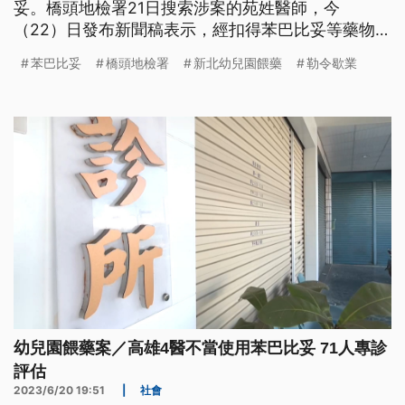
妥。橋頭地檢署21日搜索涉案的苑姓醫師，今
（22）日發布新聞稿表示，經扣得苯巴比妥等藥物病
歷與訊問後，認定該名醫師涉嫌違反《刑法》凌虐或
苯巴比妥
橋頭地檢署
新北幼兒園餵藥
勒令歇業
妨害兒童發育罪，訊後以20萬元交保。
幼兒園餵藥案／高雄4醫不當使用苯巴比妥 71人專診
評估
2023/6/20 19:51
|
社會