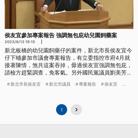
侯友宜參加專案報告 強調無包庇幼兒園飼藥案
2023/6/13 19:15
|
新北板橋的幼兒園飼藥仔的案件，新北市長侯友宜今
仔下晡參加市議會專案報告，有立委指控市府4月就
接著陳情，煞共這案吞掉，毋過侯友宜強調無包庇，
請檢方趕緊調查，免客氣。另外國民黨議員劉美芳捌
講4月接著家長陳情，伊這陣是會失禮，講家己講重
新北市長侯友宜
新北市議員
專案報告
侯友宜
...
耽去。（這條新聞標題、前言是臺語文。）
1