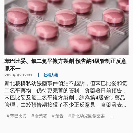
苯巴比妥、氯二氮平複方製劑 預告納4級管制正反意
見不一
2023/8/2 12:31
|
社福人權
新北板橋私幼餵藥事件偵結不起訴，但苯巴比妥和氯
二氮平藥物，仍待更完善的管制。食藥署日前預告，
苯巴比妥及氯二氮平複方製劑，納為第4級管制藥品
管理，由於預告期接獲了不少正反意見，食藥署表
示，上路時間尚未確定，但公告跟施行時間，將會有
苯巴比妥
食藥署
預告
新北幼兒園餵藥案
...
一段時間讓大家做準備。