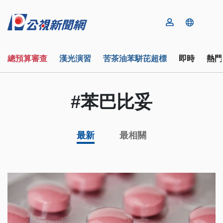
總預算審查
漢光演習
苦茶油苯駢芘超標
即時
熱門
#苯巴比妥
最新
最相關