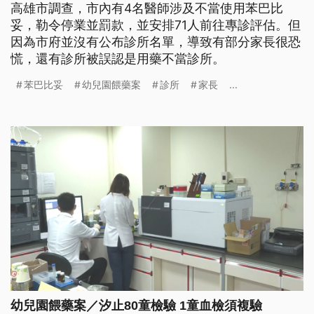
高雄市調查，市內有4名醫師涉及不當使用苯巴比
妥，勒令停業並罰款，並安排71人前往專診評估。但
因為市府並沒有公布診所名單，導致有部分家長很恐
慌，還有診所被誤認是用藥不當診所。
苯巴比妥
幼兒園餵藥案
診所
家長
...
幼兒園餵藥案／汐止80童檢驗 1童血檢須複驗