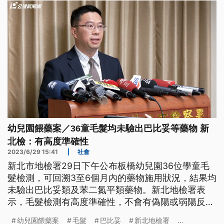
幼兒園餵藥案／36童毛髮均未驗出巴比妥等藥物 新
北檢：有高度準確性
2023/6/29 15:41
|
社會
新北市地檢署29日下午公布板橋幼兒園36位學童毛
髮檢測，可回溯3至6個月內的藥物施用狀況，結果均
未驗出巴比妥類及苯二氮平類藥物。新北地檢署表
示，毛髮檢測有高度準確性，不會有偽陽或弱陽反應
問題。
幼兒園餵藥案
毛髮
巴比妥
新北地檢署
...