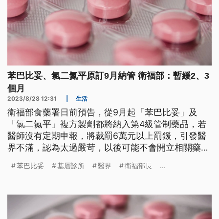
苯巴比妥、氯二氮平原訂9月納管 衛福部：暫緩2、3
個月
2023/8/28 12:31
|
生活
衛福部食藥署日前預告，從9月起「苯巴比妥」及
「氯二氮平」複方製劑都將納入第4級管制藥品，若
醫師沒有定期申報，將裁罰6萬元以上罰鍰，引發醫
界不滿，認為太過嚴苛，以後可能不會開立相關藥
品，影響民眾用藥權益。對此衛福部長薛瑞元今
苯巴比妥
基層診所
醫界
衛福部長
...
（28）日上午受訪時證實，會給基層診所調整用藥，
新制暫緩2到3個月再實施。