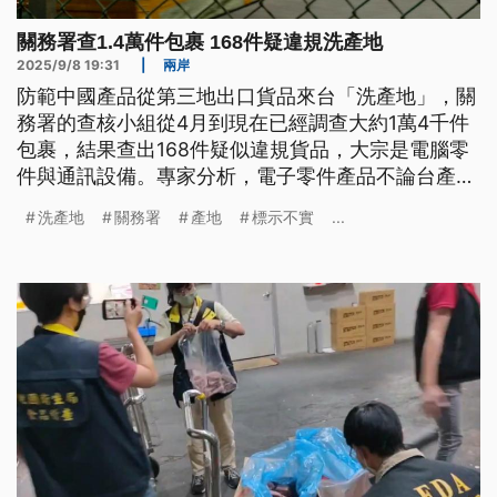
關務署查1.4萬件包裹 168件疑違規洗產地
2025/9/8 19:31
|
兩岸
防範中國產品從第三地出口貨品來台「洗產地」，關
務署的查核小組從4月到現在已經調查大約1萬4千件
包裹，結果查出168件疑似違規貨品，大宗是電腦零
件與通訊設備。專家分析，電子零件產品不論台產還
是中國製造，關稅差異不大，不過如果是塑膠貨品，
洗產地
關務署
產地
標示不實
...
稅率差異至少35%，目前已有50位出貨人涉及產地標
示不實，遭國貿署開罰。