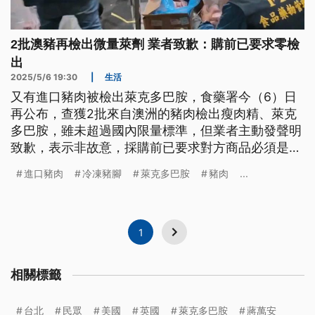
2批澳豬再檢出微量萊劑 業者致歉：購前已要求零檢
出
2025/5/6 19:30
|
生活
又有進口豬肉被檢出萊克多巴胺，食藥署今（6）日
再公布，查獲2批來自澳洲的豬肉檢出瘦肉精、萊克
多巴胺，雖未超過國內限量標準，但業者主動發聲明
致歉，表示非故意，採購前已要求對方商品必須是萊
劑零檢出，後續將再自行送驗，不排除向對方求償。
進口豬肉
冷凍豬腳
萊克多巴胺
豬肉
...
1
相關標籤
台北
民眾
美國
英國
萊克多巴胺
蔣萬安