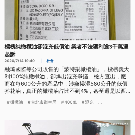
標榜純橄欖油卻混充低價油 業者不法獲利逾3千萬遭
起訴
2026/7/14 19:40
|
社會
融琦國際等公司販售的「蒙特樂橄欖油」，標榜義大
利100%純橄欖油，卻爆出混充爭議。檢方查出，廠
商在每600公升的產品中，涉嫌摻混580公升的低價
芥花油，真正的橄欖油占比不到4%，甚至還是以西
班牙橄欖油混充替代，將調和油以虛偽標示對外販
橄欖油
台北市衛生局
400萬
混充
...
售，獲利超過3760萬，北檢今（14）日依《食安
法》等罪嫌，起訴2家公司業者等4人，求處5年以上
徒刑。