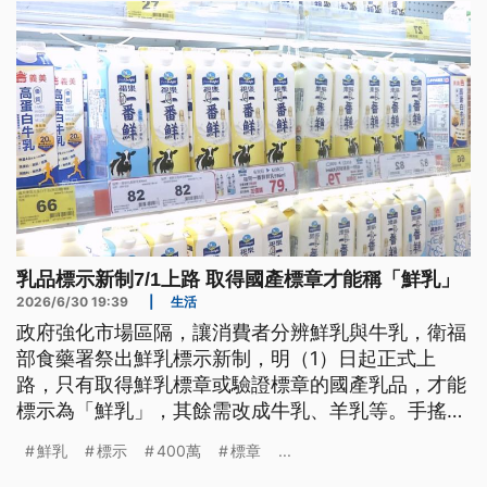
乳品標示新制7/1上路 取得國產標章才能稱「鮮乳」
2026/6/30 19:39
|
生活
政府強化市場區隔，讓消費者分辨鮮乳與牛乳，衛福
部食藥署祭出鮮乳標示新制，明（1）日起正式上
路，只有取得鮮乳標章或驗證標章的國產乳品，才能
標示為「鮮乳」，其餘需改成牛乳、羊乳等。手搖飲
也適用新制，使用國產牛乳，才能稱為「鮮奶茶」，
鮮乳
標示
400萬
標章
...
如果標示不實，最重可罰400萬元。