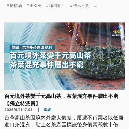
示，最高可處300萬元罰鍰；標示不實最高罰400萬
橄欖油
400萬
橄欖粕油
標示不實
...
元；攙偽假冒者最重關7年，得併科8000萬元以下罰
金，預計明（2027）年7月1日上路。
百元境外茶變千元高山茶，茶葉混充事件層出不窮
【獨立特派員】
2026/6/11 17:03
|
產經
台灣高山茶因境內外龐大價差，屢遭不肖業者以低廉
進口茶混充，貼上名茶產區標籤後身價暴漲數十倍，