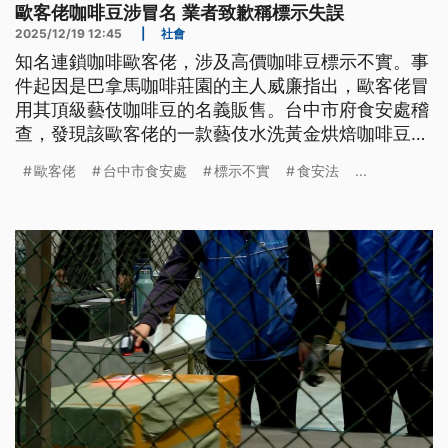
歐客佬咖啡豆涉冒名 業者致歉稱標示失誤
2025/12/19 12:45
|
社會
知名連鎖咖啡歐客佬，涉及高價咖啡豆標示不實。事
件起因是巴拿馬咖啡莊園的主人威廉指出，歐客佬冒
用其頂級藝伎咖啡豆的名義販售。台中市府食安處稽
查，發現該歐客佬的一款藝伎水洗黃金烘焙咖啡豆，
產品標示與實際原料來源不符，涉及違反《食品安全
歐客佬
台中市食安處
標示不實
食安法
...
衛生管理法》，檢方以他字案偵辦。業者今（19）日
出面道歉，表示是標示失誤，也已經完成退貨程序。