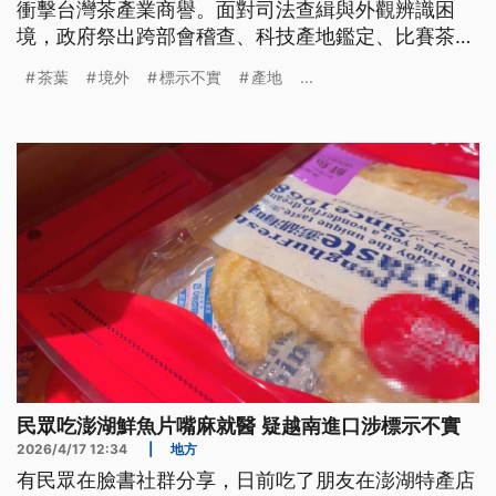
衝擊台灣茶產業商譽。面對司法查緝與外觀辨識困
境，政府祭出跨部會稽查、科技產地鑑定、比賽茶切
結及強制溯源等防堵四招。然而，檢驗時效、合規成
茶葉
境外
標示不實
產地
...
本與產業鏈透明度仍面臨拉鋸。
民眾吃澎湖鮮魚片嘴麻就醫 疑越南進口涉標示不實
2026/4/17 12:34
|
地方
有民眾在臉書社群分享，日前吃了朋友在澎湖特產店