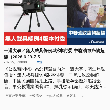
一週大事／無人載具條例4版本付委 中聯油致癌物超
標（2026.6.29-7.5）
2026/7/5 19:33
|
生活
《公視新聞網》為您精選國內外一週大事，關注焦點
包括：無人載具條例4版本付委、中聯油致癌物超
標、中國民族團結法上路、事後避孕藥擬列追蹤藥
品、軍公教通案調薪4%、鮮乳標示修訂、歐美熱浪
危害。
事後避孕藥
致癌物
無人載具
版本
...