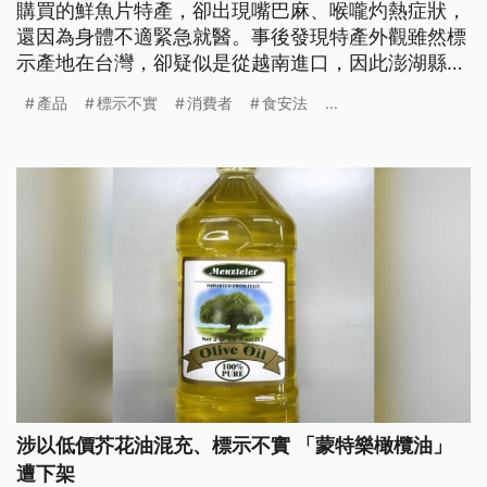
購買的鮮魚片特產，卻出現嘴巴麻、喉嚨灼熱症狀，
還因為身體不適緊急就醫。事後發現特產外觀雖然標
示產地在台灣，卻疑似是從越南進口，因此澎湖縣衛
生局人員到場稽查，把產品帶回抽驗，店家則將店內
產品
標示不實
消費者
食安法
...
產品全面下架，配合調查。
涉以低價芥花油混充、標示不實 「蒙特樂橄欖油」
遭下架