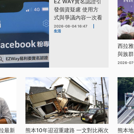
EZ WAY實名認證引
發個資疑慮 使用方
式與爭議內容一次看
2026-08-04 16:47
|
生活
西拉雅
與族群
2026-07
拉最新
熊本10年迢迢重建路 一文對比兩次
熊本地