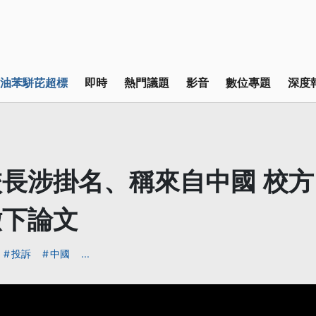
油苯駢芘超標
即時
熱門議題
影音
數位專題
深度
長涉掛名、稱來自中國 校
撤下論文
投訴
中國
...