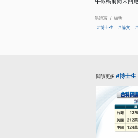
午截稿前尚未回
洪詩宸
/
編輯
博士生
論文
#博士生
閱讀更多