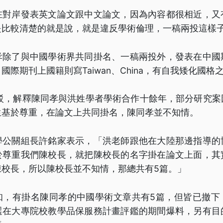
在對岸發表英文論文跟中文論文，因為內容都很相近，又
是比較清楚的就是說，就是違反學術倫理，一稿兩投這樣
孝除了與中國學術界共同掛名、一稿兩投外，發表在中國
國際期刊上國籍則寫Taiwan、China，有自我矮化國格
反駁，解釋陳同孝與洪姓學者學術合作十餘年，部分研究案
生基於尊重，在論文上共同掛名，陳同孝並不知情。
學公關組長許銘家表示，「洪老師跟他在大陸那邊指導的
於尊重我們陳校長，就把陳校長的名字掛在論文上面，其
陳校長，所以陳校長並不知情，那總共有5篇。」
知，有掛名陳同孝的中國學術文章共有5篇，但皆已撤下
選在大專院校教學品保服務計畫評鑑的期間爆料，另有目