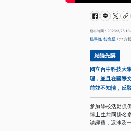
發布時間：
2026/3/25 12
楊旻峰
彭煥羣
/ 地方
國立台中科技大
理，並且在國際
前並不知情，反
參加學校活動侃
博士生共同掛名
請經費，還涉及