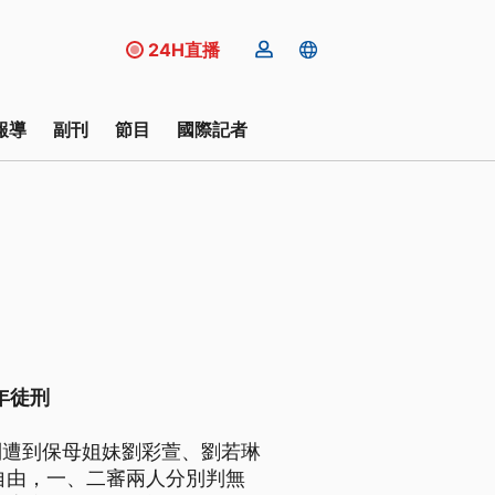
24H直播
報導
副刊
節目
國際記者
年徒刑
剴遭到保母姐妹劉彩萱、劉若琳
自由，一、二審兩人分別判無