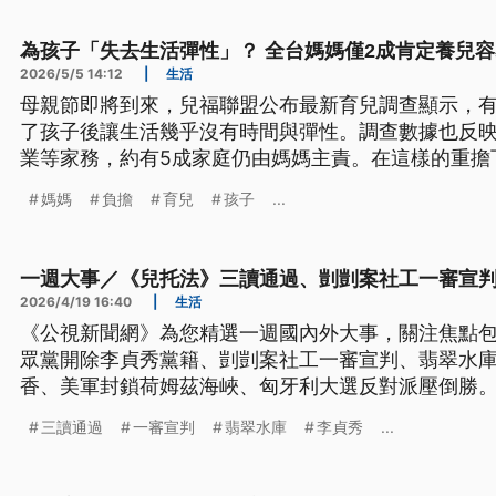
真相、救援
為孩子「失去生活彈性」？ 全台媽媽僅2成肯定養兒容
2026/5/5 14:12
|
生活
母親節即將到來，兒福聯盟公布最新育兒調查顯示，
了孩子後讓生活幾乎沒有時間與彈性。調查數據也反
業等家務，約有5成家庭仍由媽媽主責。在這樣的重擔
養育小孩是容易的。
媽媽
負擔
育兒
孩子
...
一週大事／《兒托法》三讀通過、剴剴案社工一審宣判（2026
2026/4/19 16:40
|
生活
《公視新聞網》為您精選一週國內外大事，關注焦點
眾黨開除李貞秀黨籍、剴剴案社工一審宣判、翡翠水
香、美軍封鎖荷姆茲海峽、匈牙利大選反對派壓倒勝
三讀通過
一審宣判
翡翠水庫
李貞秀
...