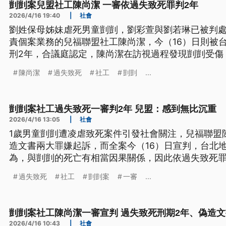
剴剴案兒盟社工陳尚潔 一審依過失致死罪判2年
2026/4/16 19:40
|
社會
劉姓保母姊妹虐死男童剴剴，劉彩萱與劉若琳已被判處
責個案業務的兒福聯盟社工陳尚潔，今（16）日則被
刑2年，合議庭認定，陳尚潔在訪視過程發現剴剴受傷
前有巨大落差，卻沒有通報救援，這樣的消極不作為
陳尚潔
過失致死
社工
剴剴
...
係。兒福聯盟則回應，對於判決感到沉重，遺憾社會
工個人承擔全責。
剴剴案社工過失致死一審判2年 兒盟：感到無比沉重
2026/4/16 13:05
|
社會
1歲男童剴剴遭凌虐致死案件引發社會關注，兒福聯盟
造文書兩大罪嫌起訴，而全案今（16）日宣判，台北
為，與剴剴的死亡有相當因果關係，因此依過失致死罪
分無罪。面對判決結果，兒福聯盟只有以文字回應，
過失致死
社工
剴剴案
一審
...
會安全網的破碎，最後由第一線社工個人承擔全責。
剴剴案社工陳尚潔一審宣判 過失致死刑期2年、偽造
2026/4/16 10:43
|
社會