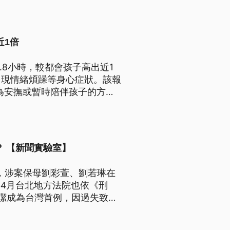
近1倍
.8小時，較都會孩子高出近1
出現情緒煩躁等身心症狀。該報
為安撫或暫時陪伴孩子的方
不當內容或陌生網友風險。
？ 【新聞實驗室】
底，涉案保母劉彩萱、劉若琳在
6年4月台北地方法院也依《刑
潔成為台灣首例，因過失致死
的收出養社工，且最能拼湊受虐