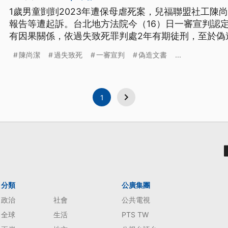
1歲男童剴剴2023年遭保母虐死案，兒福聯盟社工陳
報告等遭起訴。台北地方法院今（16）日一審宣判認
有因果關係，依過失致死罪判處2年有期徒刑，至於偽
訴。
陳尚潔
過失致死
一審宣判
偽造文書
...
1
分類
公廣集團
政治
社會
公共電視
全球
生活
PTS TW