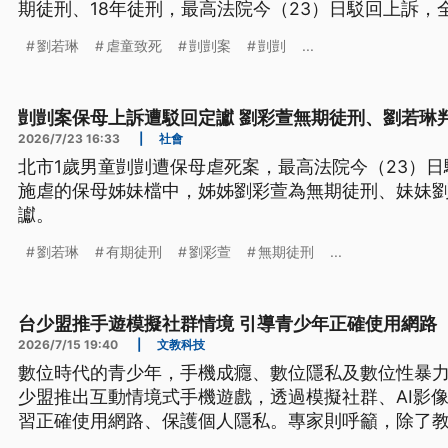
期徒刑、18年徒刑，最高法院今（23）日駁回上訴，
表示，尊重司法判決。
劉若琳
虐童致死
剴剴案
剴剴
...
剴剴案保母上訴遭駁回定讞 劉彩萱無期徒刑、劉若琳判
2026/7/23 16:33
|
社會
北市1歲男童剴剴遭保母虐死案，最高法院今（23）
施虐的保母姊妹檔中，姊姊劉彩萱為無期徒刑、妹妹劉
讞。
劉若琳
有期徒刑
劉彩萱
無期徒刑
...
台少盟推手遊模擬社群情境 引導青少年正確使用網路
2026/7/15 19:40
|
文教科技
數位時代的青少年，手機成癮、數位隱私及數位性暴
少盟推出互動情境式手機遊戲，透過模擬社群、AI影
習正確使用網路、保護個人隱私。專家則呼籲，除了
強化監管與調查機制，共同維護兒少數位安全。