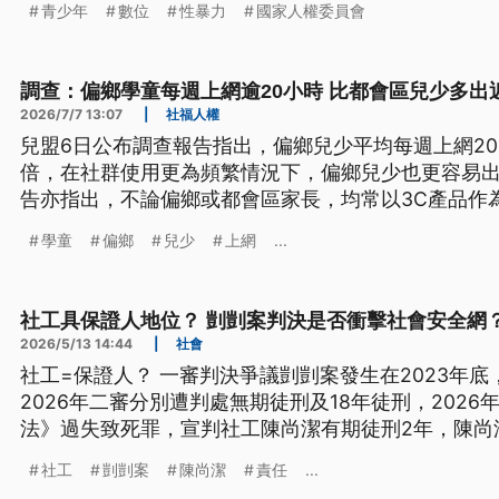
青少年
數位
性暴力
國家人權委員會
調查：偏鄉學童每週上網逾20小時 比都會區兒少多出
2026/7/7 13:07
|
社福人權
兒盟6日公布調查報告指出，偏鄉兒少平均每週上網20
倍，在社群使用更為頻繁情況下，偏鄉兒少也更容易
告亦指出，不論偏鄉或都會區家長，均常以3C產品作
式，對孩子上網情形缺乏適當把關，會增加兒少接觸
學童
偏鄉
兒少
上網
...
社工具保證人地位？ 剴剴案判決是否衝擊社會安全網
2026/5/13 14:44
|
社會
社工=保證人？ 一審判決爭議剴剴案發生在2023年
2026年二審分別遭判處無期徒刑及18年徒刑，202
法》過失致死罪，宣判社工陳尚潔有期徒刑2年，陳尚
遭判刑的社工。 剴剴案社工成為司法史上首位因過失致死遭判刑的社工 這項判決的
社工
剴剴案
陳尚潔
責任
...
關鍵，審判長吳家桐說明，因陳尚潔是具有專業知能