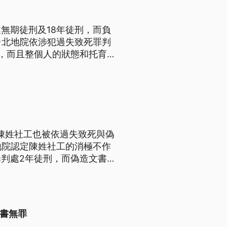
無期徒刑及18年徒刑，而負
台北地院依涉犯過失致死罪判
，而且整個人的狀態和托育之
，和剴剴的死亡具相當因果關
安全網的破碎，最後由第一線社
陳姓社工也被依過失致死與偽
地院認定陳姓社工的消極不作
判處2年徒刑，而偽造文書部
對於判決感到無比沉重，遺憾社
文書無罪