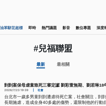
油苯駢芘超標
即時
熱門議題
影音
數位專題
深度
#兒福聯盟
最新
最相關
剴剴案保母虐童致死三審定讞 劉彩萱無期、劉若琳18
2026/7/23 19:39
|
社會
台北市一歲多男童剴剴遭虐待死亡案，社會關注，剴
長期施虐，造成全身40多處的傷勢，還限制他的行動