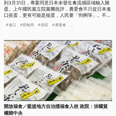
到3月31日，專案同意日本未發生禽流感區域輸入雞
蛋。上午國民黨立院黨團批評，農委會不只從日本進
口疫蛋，更有可能是核蛋，人民要「剉咧等」。不過
防檢局強調，做法符合國際規範，也強調不進福島五
進口
防檢局
疫區
農委會
...
縣市的蛋。
開放福食／藍提地方自治擋福食入校 政院：涉國貿
權歸中央