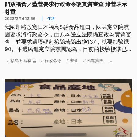
開放福食／藍營要求行政命令改實質審查 綠營表示
尊重
2022/2/14 12:56
|
生活
我國即將放寬日本福島5縣食品進口，國民黨立院黨
團要求將行政命令，由原本送立法院備查改為實質審
查，並要求邊境輻射檢驗若驗出銫137，就要加驗鍶
90。不過民進黨立院黨團認為，目前的檢驗標準已比
國際標準嚴格，足以保障食安，至於實質審查，民進
福島五縣食品
行政命令
審查
民進黨團
...
黨團表示尊重，但也強調對開放的政策方向不會有所
影響。