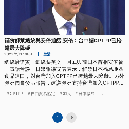
福食解禁總統與安倍通話 安倍：台申請CPTPP已跨
越最大障礙
2022/2/11 19:51
|
生活
總統府證實，總統蔡英文一月底與前日本首相安倍晉
三電話會談，日媒報導安倍表示，解禁日本福島地區
食品進口，對台灣加入CPTPP已跨越最大障礙。另外
澳洲國會發表報告，建議澳洲支持台灣加入CPTPP，
並同時與台灣談判雙邊自由貿易協定。至於行政院也
CPTPP
自由貿易協定
加入
日本福島
...
極推動接軌CPTPP的相關修法。
1