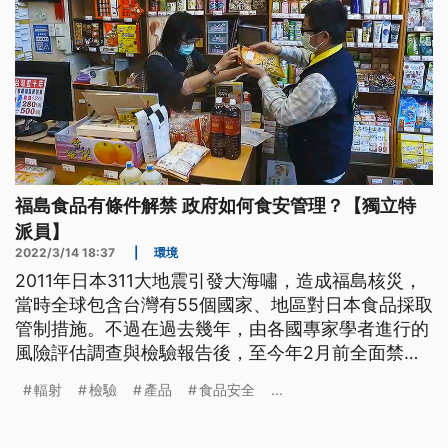
福島食品有條件解禁 政府如何食安管理？【獨立特
派員】
2022/3/14 18:37
|
環境
2011年日本311大地震引發大海嘯，造成福島核災，
當時全球包含台灣有55個國家、地區對日本食品採取
管制措施。不過在過去幾年，由各國專家學者進行的
風險評估調查與檢驗報告後，至今年2月前全面禁止
福島及周邊地區食品進口的，只剩下台灣與中國。而
輻射
檢驗
產品
食品安全
...
2月8日起，台灣也宣布有條件解除11年的禁令，不過
目前還沒有業者提出輸入申請，政策開放後業者觀察