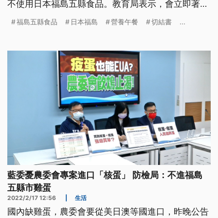
不使用日本福島五縣食品。教育局表示，會立即著手
研擬切結書，出席記者會的團膳業者則大表支持。
福島五縣食品
日本福島
營養午餐
切結書
...
藍委憂農委會專案進口「核蛋」 防檢局：不進福島
五縣市雞蛋
2022/2/17 12:56
|
生活
國內缺雞蛋，農委會要從美日澳等國進口，昨晚公告