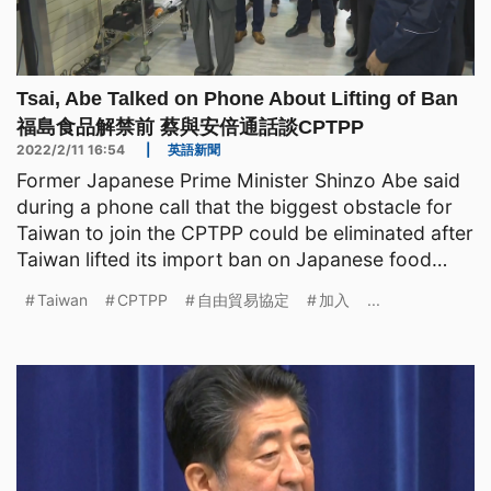
Tsai, Abe Talked on Phone About Lifting of Ban
福島食品解禁前 蔡與安倍通話談CPTPP
2022/2/11 16:54
|
英語新聞
Former Japanese Prime Minister Shinzo Abe said
during a phone call that the biggest obstacle for
Taiwan to join the CPTPP could be eliminated after
Taiwan lifted its import ban on Japanese food
produc
Taiwan
CPTPP
自由貿易協定
加入
...