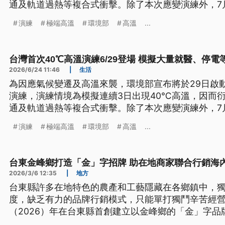
通及軌道過熱等複合式衝擊。除了本次應變演練外，7
行高溫實兵演練。
演練
極端高溫
環境部
高溫
...
台灣首次40℃高溫演練6/29登場 模擬大量就醫、停電
2026/6/24 11:46
|
生活
為因應氣候變遷及高溫來襲，環境部宣布將於29日啟
演練，演練情境為模擬連續3日出現40℃高溫，因而
通及軌道過熱等複合式衝擊。除了本次應變演練外，7
行高溫實兵演練。
演練
極端高溫
環境部
高溫
...
台東金峰鄉打造「金」字招牌 助在地商家聯合行銷海
2026/3/6 12:35
|
地方
台東縣許多在地特色的農產和工藝隱藏在各鄉鎮中，
度，缺乏有力的品牌行銷模式，只能單打獨鬥辛苦經
（2026）年在台東縣首創建立以金峰鄉的「金」字品
品授權，將他們的商品以金字招牌行銷到國內外，下