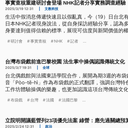
事實查核重建研討會登場 NHK記者分享實務調查經驗
2025/3/19 12:31
|
文教科技
生活中假消息傳遞快速且以假亂真，今（19）日台北
日本NHK記者現身說法，從自身採訪經驗分享，認為
身要達到值得信賴的標準，展現可信度與新聞價值的
研討會
事實查核
NHK
記者
...
台灣布袋戲前進巴黎校園 法生掌中操偶認識傳統文化
2025/3/7 19:31
|
全球
台北偶戲館與法國東語學院合作，展開為期3週的布袋
音「Pòo-tē-hì」作為布袋戲的正式翻譯，強調台
工作坊體驗操偶的樂趣，也更加認識這項台灣傳統文
布袋戲
台灣
法國
法國巴黎
...
立院明開議藍營列23項優先法案 綠營：應先過關總預
2025/2/24 12:31
|
政治