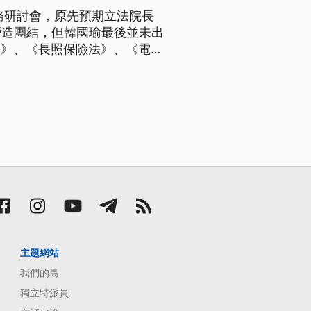
務研討會，原先預期立法院長
營造團結，但韓國瑜最後並未出
法》、《長照保險法》、《電業
。民眾黨團表態跟藍營有重疊
要挽救民意，最好的時機就是讓
主題網站
我們的島
獨立特派員