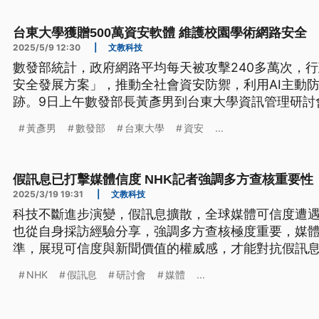
台東大學獲贈500萬資安軟體 維護校園學術網路安全
2025/5/9 12:30
|
文教科技
數發部統計，政府網路平均每天被攻擊240多萬次，行
安全發展方案」，推動全社會資安防禦，利用AI主動
跡。9日上午數發部長黃彥男到台東大學資訊管理研討
公私協力，轉向AI主動偵測才能預測可能的攻擊進行預
黃彥男
數發部
台東大學
資安
...
人才投入資安工作。
假訊息已打擊媒體信度 NHK記者強調多方查核重要性
2025/3/19 19:31
|
文教科技
科技不斷進步演變，假訊息擴散，全球媒體可信度遭遇
也從自身採訪經驗分享，強調多方查核極度重要，媒
準，展現可信度與新聞價值的權威感，才能對抗假訊
也與台灣事實查核聯盟簽備忘錄，將共同抵禦假新聞
NHK
假訊息
研討會
媒體
...