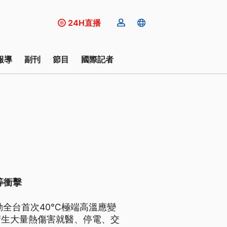
24H直播
報導
副刊
節目
國際記者
等衝擊
動全台首次40℃極端高溫應變
衍生大量熱傷害就醫、停電、交