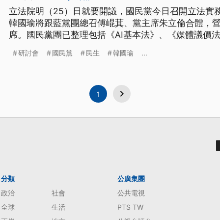
立法院明（25）日就要開議，國民黨今日召開立法實
韓國瑜將跟藍黨團總召傅崐萁、黨主席朱立倫合體，
席。國民黨團已整理包括《AI基本法》、《媒體議價
法》在內共23項民生相關法案，將列新會期優先法案
研討會
國民黨
民生
韓國瑜
...
的民生法案會討論合作。不過民進黨團向藍營喊話，
總預算覆議案過關。
1
分類
公廣集團
政治
社會
公共電視
全球
生活
PTS TW