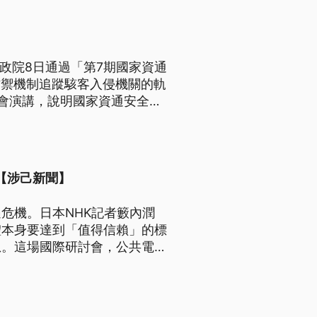
政院8日通過「第7期國家資通
防禦機制追蹤駭客入侵機關的軌
會演講，說明國家資通安全要
防，未來也會從高中就培養AI
【涉己新聞】
危機。日本NHK記者籔內潤
體本身要達到「值得信賴」的標
息。這場國際研討會，公共電視
，促進社會真實對話。