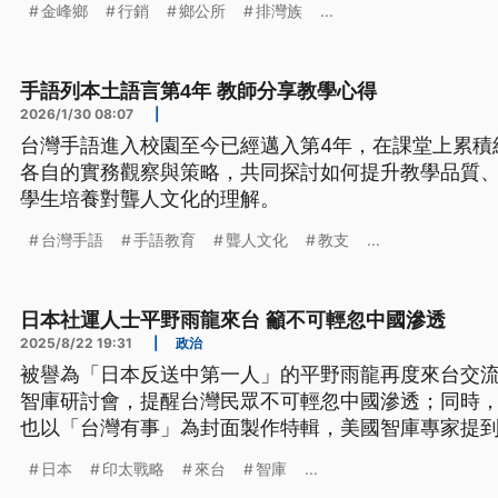
金峰鄉
行銷
鄉公所
排灣族
...
會，幫助在地商家行銷。
手語列本土語言第4年 教師分享教學心得
2026/1/30 08:07
|
台灣手語進入校園至今已經邁入第4年，在課堂上累積
各自的實務觀察與策略，共同探討如何提升教學品質
學生培養對聾人文化的理解。
台灣手語
手語教育
聾人文化
教支
...
日本社運人士平野雨龍來台 籲不可輕忽中國滲透
2025/8/22 19:31
|
政治
被譽為「日本反送中第一人」的平野雨龍再度來台交流
智庫研討會，提醒台灣民眾不可輕忽中國滲透；同時
也以「台灣有事」為封面製作特輯，美國智庫專家提
台海恐怕是最可能的引爆點。
日本
印太戰略
來台
智庫
...