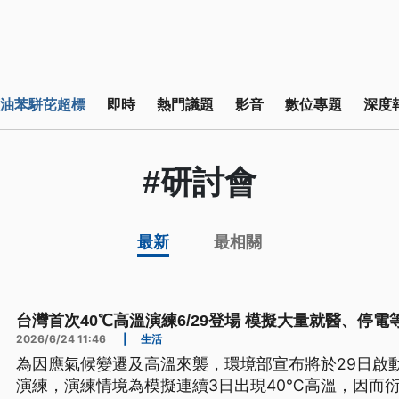
油苯駢芘超標
即時
熱門議題
影音
數位專題
深度
#研討會
最新
最相關
台灣首次40℃高溫演練6/29登場 模擬大量就醫、停電
2026/6/24 11:46
|
生活
為因應氣候變遷及高溫來襲，環境部宣布將於29日啟
演練，演練情境為模擬連續3日出現40℃高溫，因而