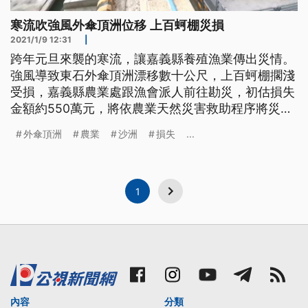
寒流吹強風外傘頂洲位移 上百蚵棚災損
2021/1/9 12:31
|
跨年元旦來襲的寒流，讓嘉義縣養殖漁業傳出災情。
強風導致東石外傘頂洲漂移數十公尺，上百蚵棚擱淺
受損，嘉義縣農業處跟漁會派人前往勘災，初估損失
金額約550萬元，將依農業天然災害救助程序將災情
提報中央。但這兩天又有一波寒流及強風來襲，農業
外傘頂洲
農業
沙洲
損失
...
處表示等天氣好轉，蚵農若通報蚵棚有新的災損，會
立刻前往勘查並協助。 蚵農看著沙洲上擱淺受損的
蚵棚，上百萬的損失讓他們欲哭無淚。元旦期間的寒
流讓全台氣溫下降，天氣冷
1
內容
分類