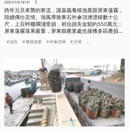
2021/1/9 19:31
|
跨年元旦來襲的寒流，讓嘉義養殖漁業跟屏東蓮霧，
陸續傳出災情。強風導致東石外傘頂洲漂移數十公
尺，上百蚵棚擱淺受損，初估損失金額約550萬元；
屏東蓮霧落果嚴重，屏東縣農業處也接獲多區農損通
報。 蚵農看著沙洲上擱淺受損的蚵棚，上百萬的損
損失
養殖漁業
外傘頂洲
沙洲
...
失讓他們心情複雜。元旦期間的寒流讓嘉義沿海出現
9級以上的陣風，讓嘉義東石的外傘頂洲南邊的沙洲
位移數十公尺，連帶造成蚵棚擱淺在沙洲上面，農業
處跟漁會接到通報趕緊派人去勘查災