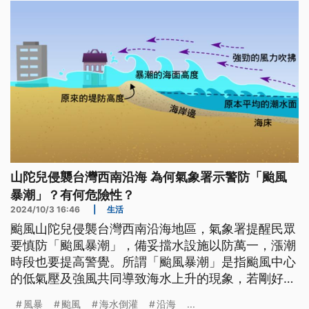
山陀兒侵襲台灣西南沿海 為何氣象署示警防「颱風
暴潮」？有何危險性？
2024/10/3 16:46
|
生活
颱風山陀兒侵襲台灣西南沿海地區，氣象署提醒民眾
要慎防「颱風暴潮」，備妥擋水設施以防萬一，漲潮
時段也要提高警覺。所謂「颱風暴潮」是指颱風中心
的低氣壓及強風共同導致海水上升的現象，若剛好又
碰上海水漲潮，颱風巨浪就可輕易越過海堤，造成數
風暴
颱風
海水倒灌
沿海
...