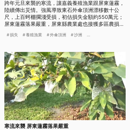
跨年元旦來襲的寒流，讓嘉義養殖漁業跟屏東蓮霧，
陸續傳出災情。強風導致東石外傘頂洲漂移數十公
尺，上百蚵棚擱淺受損，初估損失金額約550萬元；
屏東蓮霧落果嚴重，屏東縣農業處也接獲多區農損通
報。 蚵農看著沙洲上擱淺受損的蚵棚，上百萬的損
損失
養殖漁業
外傘頂洲
沙洲
...
失讓他們心情複雜。元旦期間的寒流讓嘉義沿海出現
9級以上的陣風，讓嘉義東石的外傘頂洲南邊的沙洲
位移數十公尺，連帶造成蚵棚擱淺在沙洲上面，農業
處跟漁會接到通報趕緊派人去勘查災
寒流來襲 屏東蓮霧落果嚴重