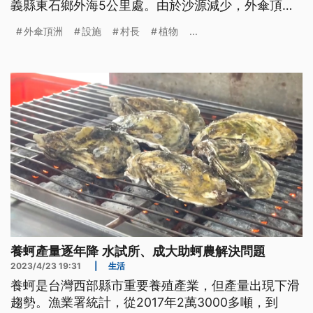
義縣東石鄉外海5公里處。由於沙源減少，外傘頂洲
面積不斷縮小，加上風吹浪淘，造成東石蚵田區淤
外傘頂洲
設施
村長
植物
...
積，於是政府與民間合力，進行外傘頂洲的護沙行
動。
養蚵產量逐年降 水試所、成大助蚵農解決問題
2023/4/23 19:31
|
生活
養蚵是台灣西部縣市重要養殖產業，但產量出現下滑
趨勢。漁業署統計，從2017年2萬3000多噸，到