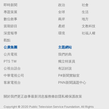
即時新聞
政治
社會
專題策展
全球
生活
數位敘事
兩岸
地方
當期節目
產經
文教科技
深度報導
環境
社福人權
觀點
公廣集團
主題網站
公共電視
我們的島
PTS TW
獨立特派員
公視台語台
有話好說
中華電視公司
P#新聞實驗室
客家電視台
PNN新聞議題中心
關於我們
更正啟事
最新消息
服務條款
隱私權保護政策
Copyright © 2020 Public Television Service Foundation. All Rights