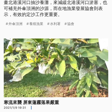
畫北港溪河口抽沙養灘，來減緩北港溪河口淤塞，也
可補充外傘頂洲的沙源，而在地漁業發展協會則表
示，有效的定沙工作更重要。
外傘頂洲
養殖漁業
水利署
協會
寒流來襲 屏東蓮霧落果嚴重
2021/1/9 19:31
|