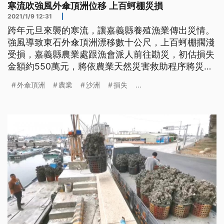
寒流吹強風外傘頂洲位移 上百蚵棚災損
2021/1/9 12:31
|
跨年元旦來襲的寒流，讓嘉義縣養殖漁業傳出災情。
強風導致東石外傘頂洲漂移數十公尺，上百蚵棚擱淺
受損，嘉義縣農業處跟漁會派人前往勘災，初估損失
金額約550萬元，將依農業天然災害救助程序將災情
提報中央。但這兩天又有一波寒流及強風來襲，農業
外傘頂洲
農業
沙洲
損失
...
處表示等天氣好轉，蚵農若通報蚵棚有新的災損，會
立刻前往勘查並協助。 蚵農看著沙洲上擱淺受損的
蚵棚，上百萬的損失讓他們欲哭無淚。元旦期間的寒
流讓全台氣溫下降，天氣冷