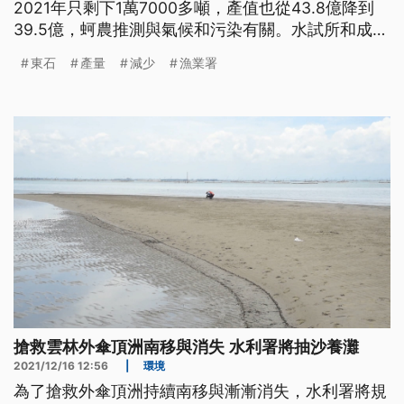
2021年只剩下1萬7000多噸，產值也從43.8億降到
39.5億，蚵農推測與氣候和污染有關。水試所和成功
大學已合作開發電腦模擬，協助蚵農解決問題。
東石
產量
減少
漁業署
搶救雲林外傘頂洲南移與消失 水利署將抽沙養灘
2021/12/16 12:56
|
環境
為了搶救外傘頂洲持續南移與漸漸消失，水利署將規