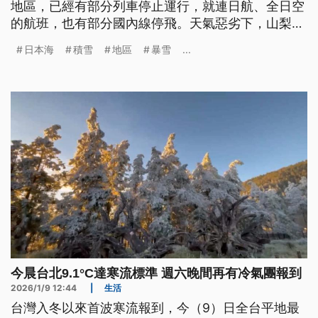
地區，已經有部分列車停止運行，就連日航、全日空
的航班，也有部分國內線停飛。天氣惡劣下，山梨縣
跟群馬縣都傳出森林大火，其中山梨縣的野火已經延
日本海
積雪
地區
暴雪
...
燒第5日，還無法撲滅。
今晨台北9.1°C達寒流標準 週六晚間再有冷氣團報到
2026/1/9 12:44
|
生活
台灣入冬以來首波寒流報到，今（9）日全台平地最