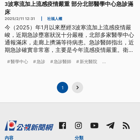
3波寒流加上流感疫情嚴重 部分北部醫學中心急診滿
床
2025/2/11 12:31
|
社福人權
今（2025）年1月以來歷經3波寒流加上流感疫情嚴
峻，近期急診壅塞狀況十分嚴種，北部多家醫學中心
通報滿床，走廊上擠滿等待病患。急診醫師指出，近
期急診確實非常塞，主要是今年流感疫情嚴重。衛福
部醫事司回應，若個別醫院有滿床難調度狀況會協助
醫學中心
急診
急診醫師
新光醫院
...
區域內轉診分流。
1
內容
分類