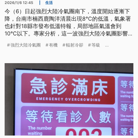
2026/1/6 12:45
|
生活
今（6）日起強烈大陸冷氣團南下，溫度開始逐漸下
降，台南市楠西鹿陶洋清晨出現8℃的低溫，氣象署
也針對18縣市發布低溫特報，局部地區氣溫會到
10℃以下。專家分析，這一波強烈大陸冷氣團影響的
時間比較久，從週三到週五，加上輻射冷卻效應，有
強烈大陸冷氣團
有機
輻射冷卻
等級
...
機會來到寒流等級，到了週末白天回溫幅度也有限，
提醒大家要特別注意保暖。