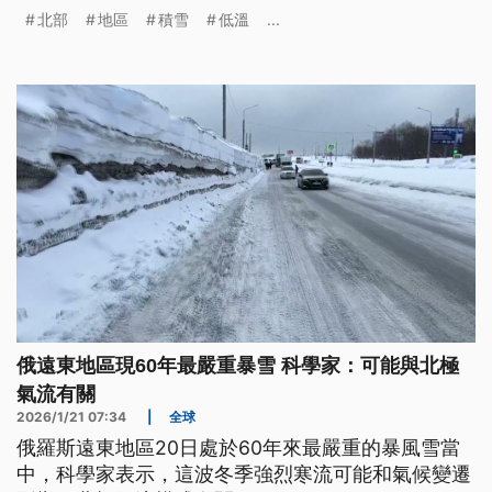
北部1500公尺以上高山還有降雪機率。而近幾天日
北部
地區
積雪
低溫
...
本飽受積雪之苦，超過30人因為強降雪而身亡，7日
開始，北海道可能還有暴風雪來襲。
俄遠東地區現60年最嚴重暴雪 科學家：可能與北極
氣流有關
2026/1/21 07:34
|
全球
俄羅斯遠東地區20日處於60年來最嚴重的暴風雪當
中，科學家表示，這波冬季強烈寒流可能和氣候變遷