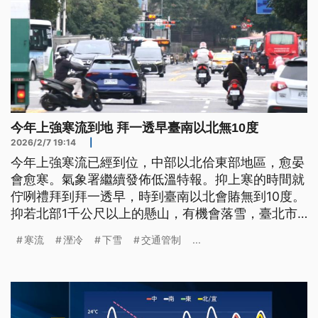
今年上強寒流到地 拜一透早臺南以北無10度
2026/2/7 19:14
|
今年上強寒流已經到位，中部以北佮東部地區，愈晏
會愈寒。氣象署繼續發佈低溫特報。抑上寒的時間就
佇咧禮拜到拜一透早，時到臺南以北會賰無到10度。
抑若北部1千公尺以上的懸山，有機會落雪，臺北市
府表示，會看情形來實施交通管制。
寒流
溼冷
下雪
交通管制
...