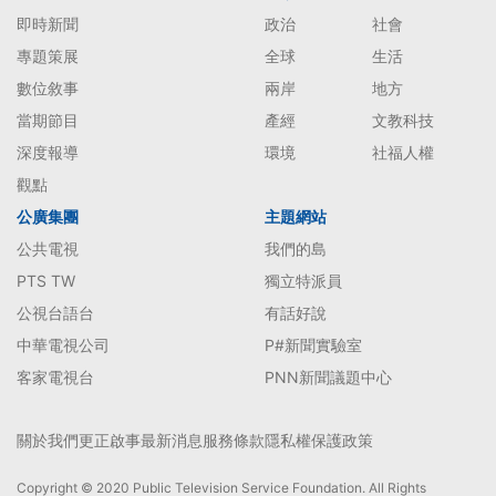
即時新聞
政治
社會
專題策展
全球
生活
數位敘事
兩岸
地方
當期節目
產經
文教科技
深度報導
環境
社福人權
觀點
公廣集團
主題網站
公共電視
我們的島
PTS TW
獨立特派員
公視台語台
有話好說
中華電視公司
P#新聞實驗室
客家電視台
PNN新聞議題中心
關於我們
更正啟事
最新消息
服務條款
隱私權保護政策
Copyright © 2020 Public Television Service Foundation. All Rights