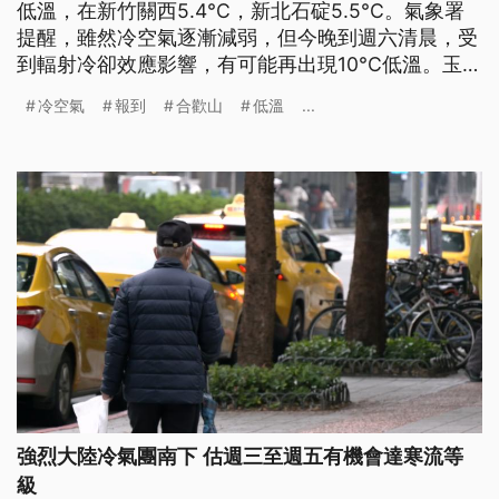
低溫，在新竹關西5.4°C，新北石碇5.5°C。氣象署
提醒，雖然冷空氣逐漸減弱，但今晚到週六清晨，受
到輻射冷卻效應影響，有可能再出現10°C低溫。玉山
氣象站已積雪1公分，武陵農場裡的藤花園植物，也
冷空氣
報到
合歡山
低溫
...
出現冰封現象，水滴凝結成冰珠，合歡山也持續下
雪。明（10）日晚上會再有一波冷空氣報到，強度大
約是大陸冷氣團。
強烈大陸冷氣團南下 估週三至週五有機會達寒流等
級