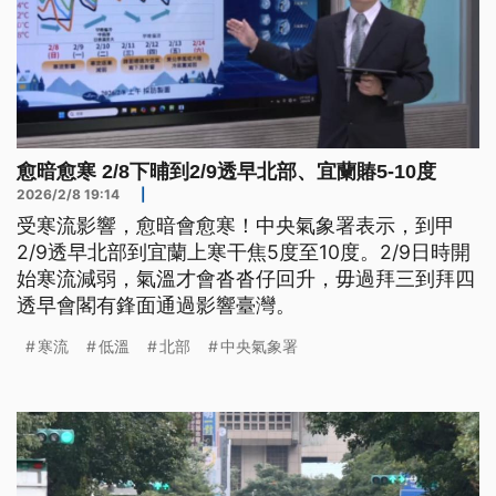
愈暗愈寒 2/8下晡到2/9透早北部、宜蘭賰5-10度
2026/2/8 19:14
|
受寒流影響，愈暗會愈寒！中央氣象署表示，到甲
2/9透早北部到宜蘭上寒干焦5度至10度。2/9日時開
始寒流減弱，氣溫才會沓沓仔回升，毋過拜三到拜四
透早會閣有鋒面通過影響臺灣。
寒流
低溫
北部
中央氣象署