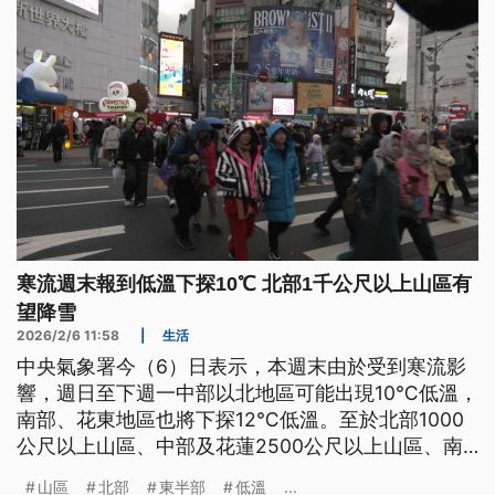
寒流週末報到低溫下探10℃ 北部1千公尺以上山區有
望降雪
2026/2/6 11:58
|
生活
中央氣象署今（6）日表示，本週末由於受到寒流影
響，週日至下週一中部以北地區可能出現10℃低溫，
南部、花東地區也將下探12℃低溫。至於北部1000
公尺以上山區、中部及花蓮2500公尺以上山區、南
部地區3000公尺以上山區等地，明（7）日起連兩天
山區
北部
東半部
低溫
...