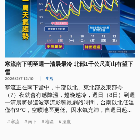
寒流南下明至週一清晨最冷 北部1千公尺高山有望下
雪
2026/2/7 12:10
|
生活
寒流正在南下當中，中部以北、東北部及東部今
（7）夜就會有感降溫，越晚越冷，週日（8日）到週
一清晨將是這波寒流影響最劇烈時間，台南以北低溫
僅有9°C，空曠地區更低。因水氣充沛，自週日起，
北部1千公尺以上高山就有機會降雪。北市交通局宣
寒流
南下
地區
溫度
布，將依下雪雪線位置、範圍及車流情況，彈性實施
分階段交通管制。