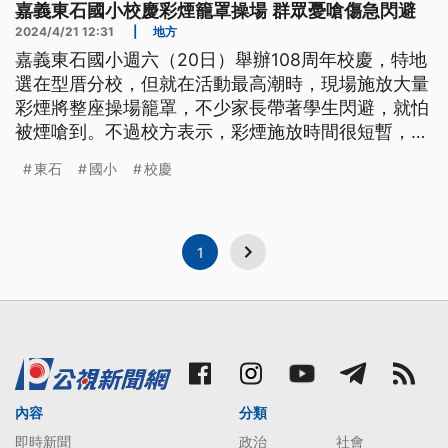
嘉義東石國小校慶彩煙籠罩操場 群眾憂嗆傷急閃避
2024/4/21 12:31
|
地方
嘉義東石國小週六（20日）舉辦108周年校慶，特地
選在型厝分校，但就在活動最高潮時，現場施放大量
彩煙將整座操場籠罩，不少家長帶著學生閃避，就怕
被煙嗆到。不過校方表示，彩煙施放時間很短暫，操
場空間開闊，煙霧消散迅速，將再進行了解。
東石
國小
校慶
1
內容
分類
即時新聞
政治
社會