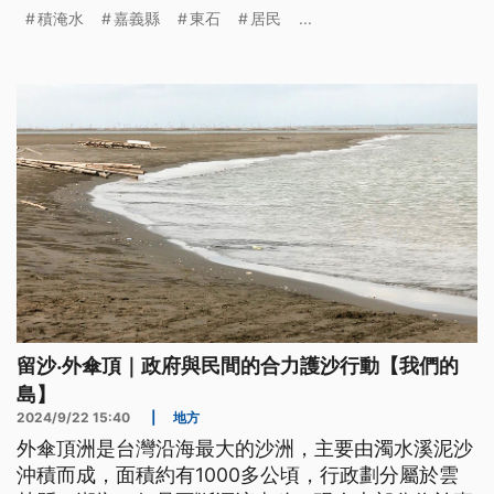
勢低窪，又位於水流末端匯流處釀禍。這次朴子有畜
積淹水
嘉義縣
東石
居民
...
牧場被潰堤河水沖入，3000頭豬泡在水裡，損失慘
重，山區也有吊橋因雨水沖刷造成基座淘空。
留沙‧外傘頂｜政府與民間的合力護沙行動【我們的
島】
2024/9/22 15:40
|
地方
外傘頂洲是台灣沿海最大的沙洲，主要由濁水溪泥沙
沖積而成，面積約有1000多公頃，行政劃分屬於雲