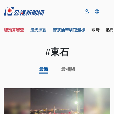
總預算審查
漢光演習
苦茶油苯駢芘超標
即時
熱門
#東石
最新
最相關