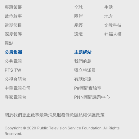
專題策展
全球
生活
數位敘事
兩岸
地方
當期節目
產經
文教科技
深度報導
環境
社福人權
觀點
公廣集團
主題網站
公共電視
我們的島
PTS TW
獨立特派員
公視台語台
有話好說
中華電視公司
P#新聞實驗室
客家電視台
PNN新聞議題中心
關於我們
更正啟事
最新消息
服務條款
隱私權保護政策
Copyright © 2020 Public Television Service Foundation. All Rights
Reserved.