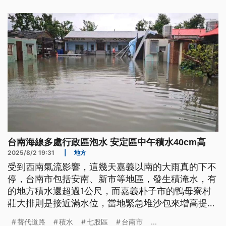
同。
台南海線多處行政區泡水 安定區中午積水40cm高
2025/8/2 19:31
|
地方
受到西南氣流影響，這幾天嘉義以南的大雨真的下不
停，台南市包括安南、新市等地區，發生積淹水，有
的地方積水還超過1公尺，而嘉義朴子市的鴨母寮村
莊大排則是接近滿水位，當地緊急堆沙包來增高提
岸，就怕河水會溢堤衝進村莊。
替代道路
積水
七股區
台南市
...