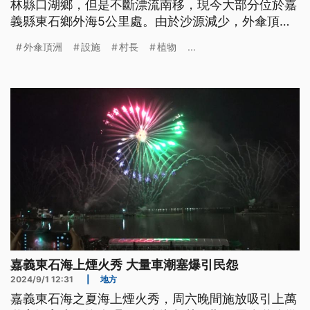
林縣口湖鄉，但是不斷漂流南移，現今大部分位於嘉
義縣東石鄉外海5公里處。由於沙源減少，外傘頂洲
面積不斷縮小，加上風吹浪淘，造成東石蚵田區淤
外傘頂洲
設施
村長
植物
...
積，於是政府與民間合力，進行外傘頂洲的護沙行
動。
嘉義東石海上煙火秀 大量車潮塞爆引民怨
2024/9/1 12:31
|
地方
嘉義東石海之夏海上煙火秀，周六晚間施放吸引上萬