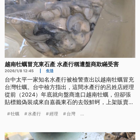
越南牡蠣冒充東石產 水產行稱遭盤商欺瞞受害
2026/1/8 12:45
|
生活
台中太平一家知名水產行被檢警查出以越南牡蠣冒充
台灣牡蠣。台中檢方指出，這間水產行的呂姓店經理
從前（2024）年底就向盤商進口越南牡蠣，但卻張
貼標籤偽裝成來自嘉義東石的去殼鮮蚵，上架販賣約
5個月。台中檢方偵查終結，依違反《食安法》及詐
牡蠣
水產行
經理
台灣
...
欺取財等罪嫌起訴該店呂姓店經理。