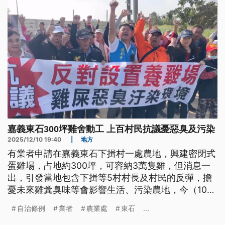
嘉義東石300坪雞舍動工 上百村民抗議憂惡臭及污染
2025/12/10 19:40
|
地方
有業者申請在嘉義東石下揖村一處農地，興建密閉式
蛋雞場，占地約300坪，可容納3萬隻雞，但消息一
出，引發當地包含下揖等5村村長及村民的反彈，擔
憂未來雞糞臭味等會影響生活、污染農地，今（10）
日上午集結到蛋雞場預定地抗議，要求另尋他處，對
自治條例
業者
農業處
東石
...
此農業處表示，會要求業者積極與居民溝通、取得認