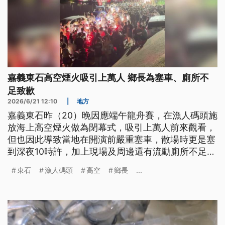
嘉義東石高空煙火吸引上萬人 鄉長為塞車、廁所不
足致歉
2026/6/21 12:10
|
地方
嘉義東石昨（20）晚因應端午龍舟賽，在漁人碼頭施
放海上高空煙火做為閉幕式，吸引上萬人前來觀看，
但也因此導致當地在開演前嚴重塞車，散場時更是塞
到深夜10時許，加上現場及周邊還有流動廁所不足等
問題，引發民怨。對此東石鄉長出面致歉，表示會針
東石
漁人碼頭
高空
鄉長
...
對相關問題檢討，做為明（2027）年改善依據。