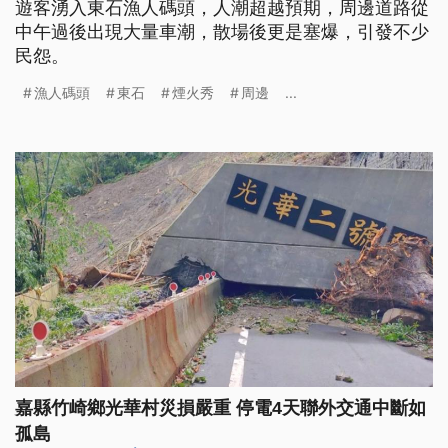
遊客湧入東石漁人碼頭，人潮超越預期，周邊道路從
中午過後出現大量車潮，散場後更是塞爆，引發不少
民怨。
漁人碼頭
東石
煙火秀
周邊
...
嘉縣竹崎鄉光華村災損嚴重 停電4天聯外交通中斷如
孤島