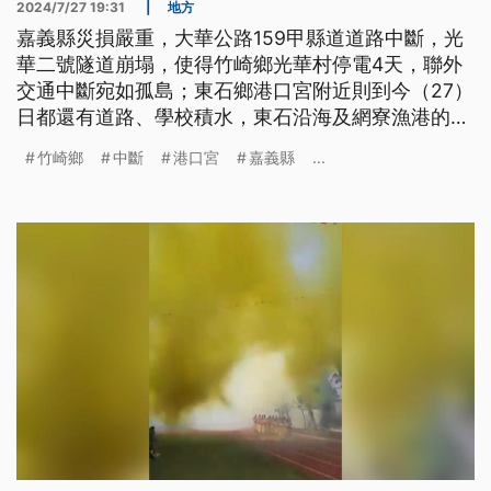
2024/7/27 19:31
|
地方
嘉義縣災損嚴重，大華公路159甲縣道道路中斷，光
華二號隧道崩塌，使得竹崎鄉光華村停電4天，聯外
交通中斷宛如孤島；東石鄉港口宮附近則到今（27）
日都還有道路、學校積水，東石沿海及網寮漁港的蚵
棚則被打壞，損失超過上億。水上鄉則有夫妻晚間外
竹崎鄉
中斷
港口宮
嘉義縣
...
出遇上道路積水，2人推車行走，丈夫跌落水溝，找
到時人已死亡。