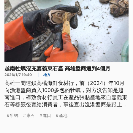
越南牡蠣混充嘉義東石產 高雄盤商遭判4個月
2026/1/7 19:40
|
地方
高雄一間連鎖高檔海鮮食材行，前（2024）年10月
向漁港盤商買入1000多包的牡蠣，對方沒告知是越
南進口，導致食材行員工在產品張貼產地來自嘉義東
石等標籤後賣給消費者，事後查出漁港盤商是跟上游
廠商進口越南牡蠣混充，被依詐欺、涉犯《食安法》
牡蠣
東石
進口
產地
等罪判處有期徒刑4個月，可易科罰金。