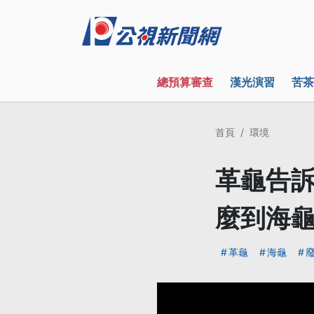
總預算審查
漢光演習
苦茶
首頁
環境
革龜告訴
麼到海龜
革龜
海龜