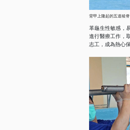
背甲上隆起的五道稜脊
革龜生性敏感，
進行醫療工作，
志工，成為熱心