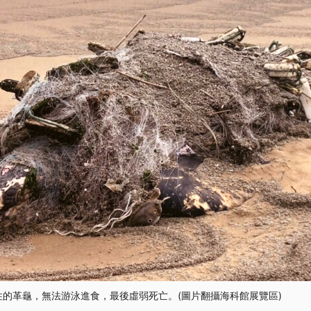
纏住的革龜，無法游泳進食，最後虛弱死亡。(圖片翻攝海科館展覽區)