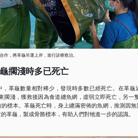
合作，將革龜吊運上岸，進行診療救治。
龜擱淺時多已死亡
中，革龜數量相對稀少，發現時多數已經死亡。在革龜
屏東擱淺，獲救後因為食道纏魚網，虛弱立即死亡，另一隻
前的標本。革龜死亡時，身上纏滿密佈的魚網，推測因無
亡的革龜，製成骨骼標本，有助人們對牠進一步的認識。