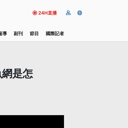
24H直播
報導
副刊
節目
國際記者
魚網是怎