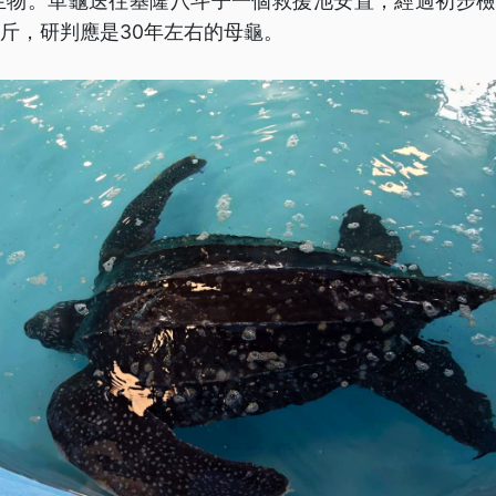
生物。革龜送往基隆八斗子一個救援池安置，經過初步檢查
公斤，研判應是30年左右的母龜。