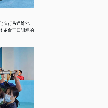
定進行吊運離池，
豚協會平日訓練的