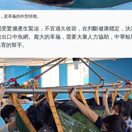
，是革龜的外型特徵。
易受驚擾產生緊迫，不宜過久收容，在判斷健康穩定，決
取出口中魚網。龐大的革龜，需要大量人力協助，中華鯨
保育的幫手。