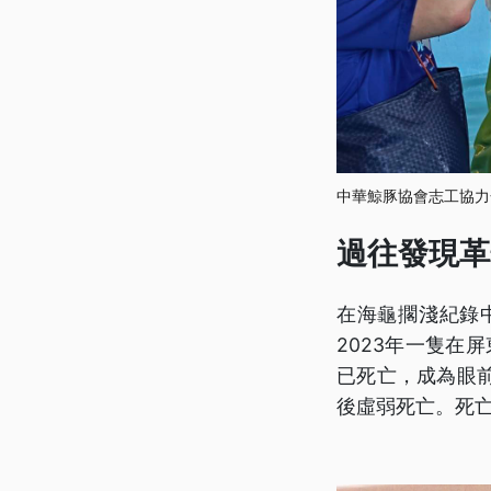
中華鯨豚協會志工協力
過往發現革
在海龜擱淺紀錄
2023年一隻在
已死亡，成為眼
後虛弱死亡。死