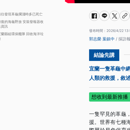
過往發現革龜擱淺時多已死亡
康復的海龜野放 安裝發報器收
集資訊
發布時間：
2026/4/22 13
宜蘭縣組環保艦隊 回收海洋垃
圾
郭志榮
葉鎮中
/ 採訪
宜蘭一隻革龜中
人類的救援，敘
想收到最新推播，
一隻罕見的革龜
援。世界有七種