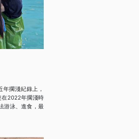
近年擱淺紀錄上，
在2022年擱淺時
法游泳、進食，最