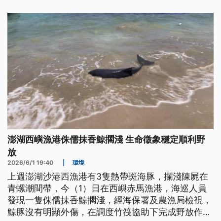
澎湖西嶼漁港侏儒抹香鯨擱淺 生命徵象穩定順利野
放
2026/6/1 19:40
|
環境
上週澎湖沙港西漁港有3隻熱帶斑海豚，攔淺陳屍在
青螺潮間帶，今（1）日在西嶼赤馬漁港，海巡人員
發現一隻侏儒抹香鯨擱淺，經海保署及農漁局檢視，
鯨豚沒有明顯外傷，在調度竹筏協助下完成野放作