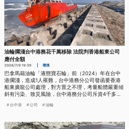
油輪擱淺台中港務花千萬移除 法院判香港船東公司
應付全額
2026/7/9 19:39
|
環境
巴拿馬籍油輪「液態寶石輪」前（2024）年在台中
港擱淺，造成1人罹難，台中港務分公司發函要香港
船東廣龍公司處理，對方置之不理，考量船體嚴重傾
斜有污染、致災風險，台中港務分公司斥資4千多萬
元移除，台中地方法院一審判廣龍公司應給付全額。
台中港
公司
油輪