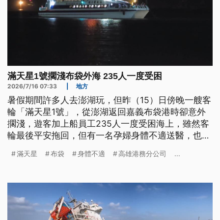
滿天星1號擱淺布袋外海 235人一度受困
2026/7/16 07:33
|
地方
暑假期間許多人去澎湖玩，但昨（15）日傍晚一艘客
輪「滿天星1號」，從澎湖返回嘉義布袋港時卻意外
擱淺，遊客加上船員工235人一度受困海上，雖然客
輪最後平安拖回，但有一名孕婦身體不適送醫，也有
旅客質疑事發當下，業者疑似沒有做任何說明，是旅
滿天星
布袋
身體不適
高雄港務分公司
...
客自主穿上救生衣。