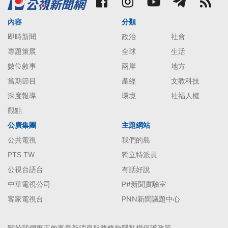
內容
分類
即時新聞
政治
社會
專題策展
全球
生活
數位敘事
兩岸
地方
當期節目
產經
文教科技
深度報導
環境
社福人權
觀點
公廣集團
主題網站
公共電視
我們的島
PTS TW
獨立特派員
公視台語台
有話好說
中華電視公司
P#新聞實驗室
客家電視台
PNN新聞議題中心
關於我們
更正啟事
最新消息
服務條款
隱私權保護政策