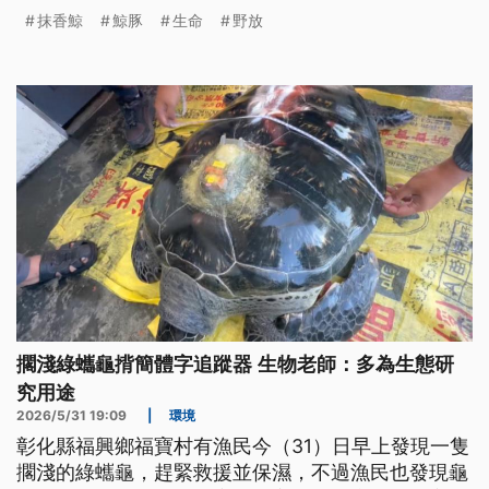
業，讓鯨豚重返水域棲地。
抹香鯨
鯨豚
生命
野放
擱淺綠蠵龜揹簡體字追蹤器 生物老師：多為生態研
究用途
2026/5/31 19:09
|
環境
彰化縣福興鄉福寶村有漁民今（31）日早上發現一隻
擱淺的綠蠵龜，趕緊救援並保濕，不過漁民也發現龜