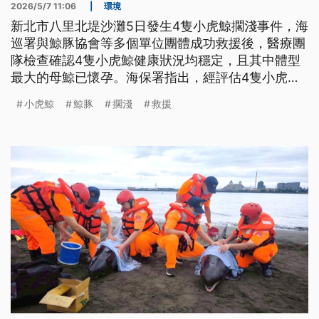
2026/5/7 11:06
|
環境
新北市八里北堤沙灘5日發生4隻小虎鯨擱淺事件，海
巡署與鯨豚協會等多個單位團體成功救援後，醫療團
隊檢查確認4隻小虎鯨健康狀況均穩定，且其中體型
最大的母鯨已懷孕。海保署指出，經評估4隻小虎鯨
皆具野外生存能力，已於昨（6）日傍晚全數順利野
小虎鯨
鯨豚
擱淺
救援
放。