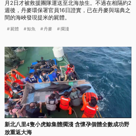
月2日才被救援團隊運送至北海放生。不過在相隔約2
週後，丹麥環保署官員16日證實，已在丹麥與瑞典之
間的海峽發現提米的屍體。
屍體
鯨魚
丹麥
擱淺
新北八里4隻小虎鯨集體擱淺 含懷孕個體全數成功野
放重返大海