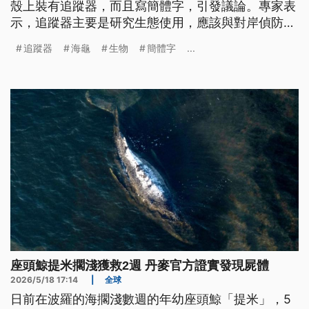
殼上裝有追蹤器，而且寫簡體字，引發議論。專家表
示，追蹤器主要是研究生態使用，應該與對岸偵防滲
透無關。
追蹤器
海龜
生物
簡體字
...
座頭鯨提米擱淺獲救2週 丹麥官方證實發現屍體
2026/5/18 17:14
|
全球
日前在波羅的海擱淺數週的年幼座頭鯨「提米」，5